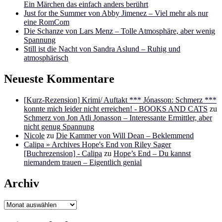
Ein Märchen das einfach anders berührt
Just for the Summer von Abby Jimenez – Viel mehr als nur
eine RomCom
Die Schanze von Lars Menz – Tolle Atmosphäre, aber wenig
Spannung
Still ist die Nacht von Sandra Aslund – Ruhig und
atmosphärisch
Neueste Kommentare
[Kurz-Rezension] Krimi/ Auftakt *** Jónasson: Schmerz ***
konnte mich leider nicht erreichen! - BOOKS AND CATS
zu
Schmerz von Jon Atli Jonasson – Interessante Ermittler, aber
nicht genug Spannung
Nicole
zu
Die Kammer von Will Dean – Beklemmend
Calipa » Archives Hope's End von Riley Sager
[Buchrezension] - Calipa
zu
Hope’s End – Du kannst
niemandem trauen – Eigentlich genial
Archiv
Archiv