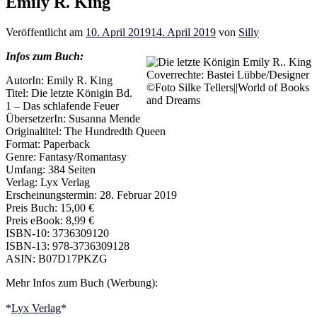
Emily R. King
Veröffentlicht am
10. April 2019
14. April 2019
von
Silly
Infos zum Buch:
Coverrechte: Bastei Lübbe/Designer
AutorIn: Emily R. King
©Foto Silke Tellers||World of Books
Titel: Die letzte Königin Bd.
and Dreams
1 – Das schlafende Feuer
ÜbersetzerIn: Susanna Mende
Originaltitel: The Hundredth Queen
Format: Paperback
Genre: Fantasy/Romantasy
Umfang: 384 Seiten
Verlag: Lyx Verlag
Erscheinungstermin: 28. Februar 2019
Preis Buch: 15,00 €
Preis eBook: 8,99 €
ISBN-10: 3736309120
ISBN-13: 978-3736309128
ASIN: B07D17PKZG
Mehr Infos zum Buch (Werbung):
*
Lyx Verlag
*