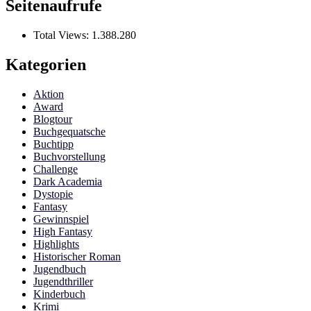
Seitenaufrufe
Total Views:
1.388.280
Kategorien
Aktion
Award
Blogtour
Buchgequatsche
Buchtipp
Buchvorstellung
Challenge
Dark Academia
Dystopie
Fantasy
Gewinnspiel
High Fantasy
Highlights
Historischer Roman
Jugendbuch
Jugendthriller
Kinderbuch
Krimi