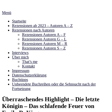
Zum
Inhalt
Menü
springen
Startseite
Rezensionen ab 2023 – Autoren A – Z
Rezensionen nach Autoren
Rezensionen Autoren A – F
Rezensionen Autoren G – L
Rezensionen Autoren M – R
Rezensionen Autoren S – Z
Interviews
Über mich
That’s me
Kontakt
Impressum
Datenschutzerklärung
Buchtipps
Unbeendete Buchreihen oder die Sehnsucht nach der
Fortsetzung
Überraschendes Highlight – Die letzte
Königin – Das schlafende Feuer von