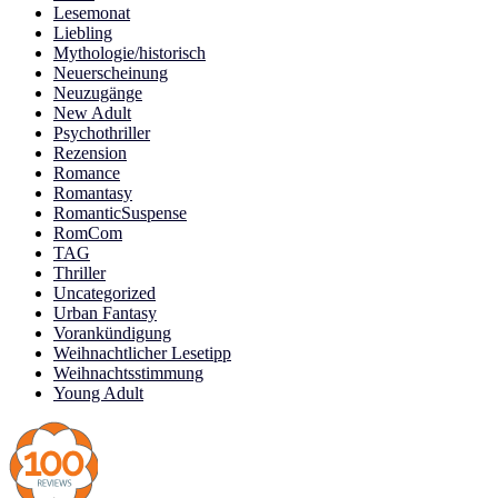
Lesemonat
Liebling
Mythologie/historisch
Neuerscheinung
Neuzugänge
New Adult
Psychothriller
Rezension
Romance
Romantasy
RomanticSuspense
RomCom
TAG
Thriller
Uncategorized
Urban Fantasy
Vorankündigung
Weihnachtlicher Lesetipp
Weihnachtsstimmung
Young Adult