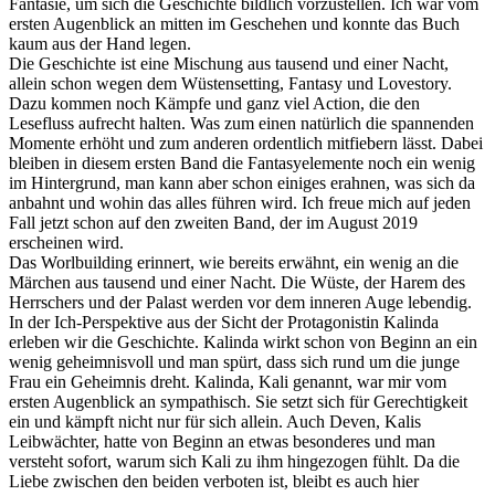
Fantasie, um sich die Geschichte bildlich vorzustellen. Ich war vom
ersten Augenblick an mitten im Geschehen und konnte das Buch
kaum aus der Hand legen.
Die Geschichte ist eine Mischung aus tausend und einer Nacht,
allein schon wegen dem Wüstensetting, Fantasy und Lovestory.
Dazu kommen noch Kämpfe und ganz viel Action, die den
Lesefluss aufrecht halten. Was zum einen natürlich die spannenden
Momente erhöht und zum anderen ordentlich mitfiebern lässt. Dabei
bleiben in diesem ersten Band die Fantasyelemente noch ein wenig
im Hintergrund, man kann aber schon einiges erahnen, was sich da
anbahnt und wohin das alles führen wird. Ich freue mich auf jeden
Fall jetzt schon auf den zweiten Band, der im August 2019
erscheinen wird.
Das Worlbuilding erinnert, wie bereits erwähnt, ein wenig an die
Märchen aus tausend und einer Nacht. Die Wüste, der Harem des
Herrschers und der Palast werden vor dem inneren Auge lebendig.
In der Ich-Perspektive aus der Sicht der Protagonistin Kalinda
erleben wir die Geschichte. Kalinda wirkt schon von Beginn an ein
wenig geheimnisvoll und man spürt, dass sich rund um die junge
Frau ein Geheimnis dreht. Kalinda, Kali genannt, war mir vom
ersten Augenblick an sympathisch. Sie setzt sich für Gerechtigkeit
ein und kämpft nicht nur für sich allein. Auch Deven, Kalis
Leibwächter, hatte von Beginn an etwas besonderes und man
versteht sofort, warum sich Kali zu ihm hingezogen fühlt. Da die
Liebe zwischen den beiden verboten ist, bleibt es auch hier