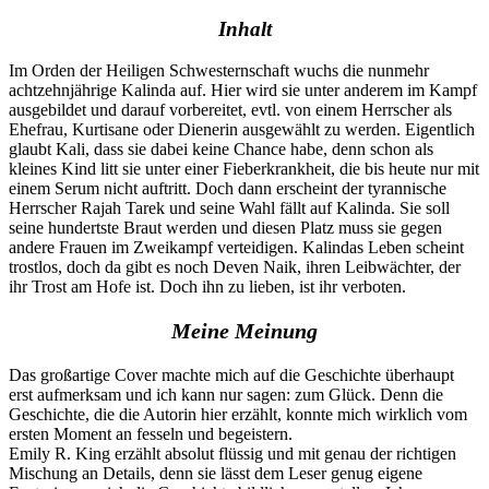
Inhalt
Im Orden der Heiligen Schwesternschaft wuchs die nunmehr
achtzehnjährige Kalinda auf. Hier wird sie unter anderem im Kampf
ausgebildet und darauf vorbereitet, evtl. von einem Herrscher als
Ehefrau, Kurtisane oder Dienerin ausgewählt zu werden. Eigentlich
glaubt Kali, dass sie dabei keine Chance habe, denn schon als
kleines Kind litt sie unter einer Fieberkrankheit, die bis heute nur mit
einem Serum nicht auftritt. Doch dann erscheint der tyrannische
Herrscher Rajah Tarek und seine Wahl fällt auf Kalinda. Sie soll
seine hundertste Braut werden und diesen Platz muss sie gegen
andere Frauen im Zweikampf verteidigen. Kalindas Leben scheint
trostlos, doch da gibt es noch Deven Naik, ihren Leibwächter, der
ihr Trost am Hofe ist. Doch ihn zu lieben, ist ihr verboten.
Meine Meinung
Das großartige Cover machte mich auf die Geschichte überhaupt
erst aufmerksam und ich kann nur sagen: zum Glück. Denn die
Geschichte, die die Autorin hier erzählt, konnte mich wirklich vom
ersten Moment an fesseln und begeistern.
Emily R. King erzählt absolut flüssig und mit genau der richtigen
Mischung an Details, denn sie lässt dem Leser genug eigene