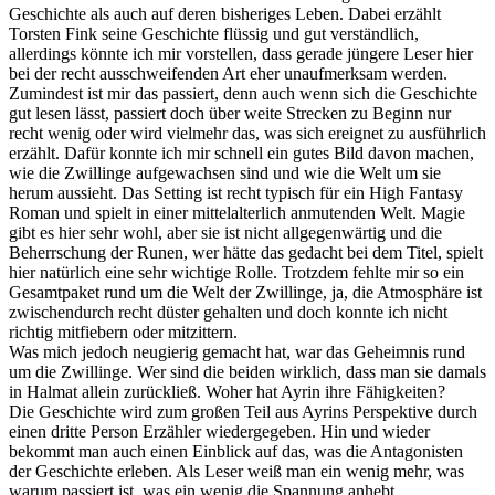
Geschichte als auch auf deren bisheriges Leben. Dabei erzählt
Torsten Fink seine Geschichte flüssig und gut verständlich,
allerdings könnte ich mir vorstellen, dass gerade jüngere Leser hier
bei der recht ausschweifenden Art eher unaufmerksam werden.
Zumindest ist mir das passiert, denn auch wenn sich die Geschichte
gut lesen lässt, passiert doch über weite Strecken zu Beginn nur
recht wenig oder wird vielmehr das, was sich ereignet zu ausführlich
erzählt. Dafür konnte ich mir schnell ein gutes Bild davon machen,
wie die Zwillinge aufgewachsen sind und wie die Welt um sie
herum aussieht. Das Setting ist recht typisch für ein High Fantasy
Roman und spielt in einer mittelalterlich anmutenden Welt. Magie
gibt es hier sehr wohl, aber sie ist nicht allgegenwärtig und die
Beherrschung der Runen, wer hätte das gedacht bei dem Titel, spielt
hier natürlich eine sehr wichtige Rolle. Trotzdem fehlte mir so ein
Gesamtpaket rund um die Welt der Zwillinge, ja, die Atmosphäre ist
zwischendurch recht düster gehalten und doch konnte ich nicht
richtig mitfiebern oder mitzittern.
Was mich jedoch neugierig gemacht hat, war das Geheimnis rund
um die Zwillinge. Wer sind die beiden wirklich, dass man sie damals
in Halmat allein zurückließ. Woher hat Ayrin ihre Fähigkeiten?
Die Geschichte wird zum großen Teil aus Ayrins Perspektive durch
einen dritte Person Erzähler wiedergegeben. Hin und wieder
bekommt man auch einen Einblick auf das, was die Antagonisten
der Geschichte erleben. Als Leser weiß man ein wenig mehr, was
warum passiert ist, was ein wenig die Spannung anhebt.