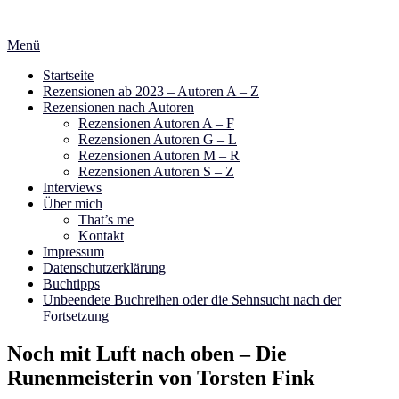
Zum
Inhalt
Menü
springen
Startseite
Rezensionen ab 2023 – Autoren A – Z
Rezensionen nach Autoren
Rezensionen Autoren A – F
Rezensionen Autoren G – L
Rezensionen Autoren M – R
Rezensionen Autoren S – Z
Interviews
Über mich
That’s me
Kontakt
Impressum
Datenschutzerklärung
Buchtipps
Unbeendete Buchreihen oder die Sehnsucht nach der
Fortsetzung
Noch mit Luft nach oben – Die
Runenmeisterin von Torsten Fink