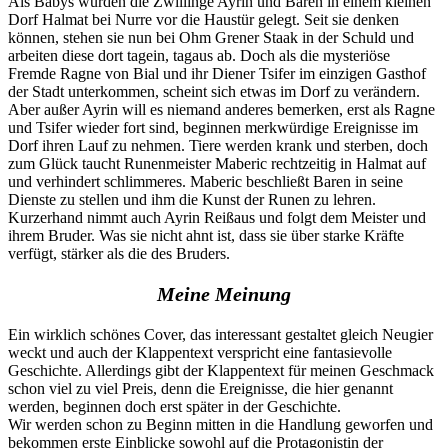
Als Babys wurden die Zwillinge Ayrin und Baren in einem kleinen
Dorf Halmat bei Nurre vor die Haustür gelegt. Seit sie denken
können, stehen sie nun bei Ohm Grener Staak in der Schuld und
arbeiten diese dort tagein, tagaus ab. Doch als die mysteriöse
Fremde Ragne von Bial und ihr Diener Tsifer im einzigen Gasthof
der Stadt unterkommen, scheint sich etwas im Dorf zu verändern.
Aber außer Ayrin will es niemand anderes bemerken, erst als Ragne
und Tsifer wieder fort sind, beginnen merkwürdige Ereignisse im
Dorf ihren Lauf zu nehmen. Tiere werden krank und sterben, doch
zum Glück taucht Runenmeister Maberic rechtzeitig in Halmat auf
und verhindert schlimmeres. Maberic beschließt Baren in seine
Dienste zu stellen und ihm die Kunst der Runen zu lehren.
Kurzerhand nimmt auch Ayrin Reißaus und folgt dem Meister und
ihrem Bruder. Was sie nicht ahnt ist, dass sie über starke Kräfte
verfügt, stärker als die des Bruders.
Meine Meinung
Ein wirklich schönes Cover, das interessant gestaltet gleich Neugier
weckt und auch der Klappentext verspricht eine fantasievolle
Geschichte. Allerdings gibt der Klappentext für meinen Geschmack
schon viel zu viel Preis, denn die Ereignisse, die hier genannt
werden, beginnen doch erst später in der Geschichte.
Wir werden schon zu Beginn mitten in die Handlung geworfen und
bekommen erste Einblicke sowohl auf die Protagonistin der