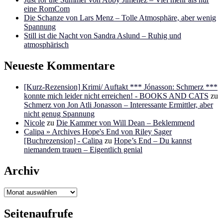
eine RomCom
Die Schanze von Lars Menz – Tolle Atmosphäre, aber wenig
Spannung
Still ist die Nacht von Sandra Aslund – Ruhig und
atmosphärisch
Neueste Kommentare
[Kurz-Rezension] Krimi/ Auftakt *** Jónasson: Schmerz ***
konnte mich leider nicht erreichen! - BOOKS AND CATS
zu
Schmerz von Jon Atli Jonasson – Interessante Ermittler, aber
nicht genug Spannung
Nicole
zu
Die Kammer von Will Dean – Beklemmend
Calipa » Archives Hope's End von Riley Sager
[Buchrezension] - Calipa
zu
Hope’s End – Du kannst
niemandem trauen – Eigentlich genial
Archiv
Archiv
Seitenaufrufe