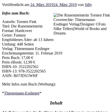
Veröffentlicht am
24. März 2019
24. März 2019
von
Silly
Infos zum Buch:
Coverrechte: Thienemann-
AutorIn: Torsten Fink
Esslinger Verlag/Designer ©Foto
Titel: Die Runenmeisterin
Silke Tellers||World of Books and
Format: Hardcover
Dreams
Genre: Fantasy
Empfohlenes Alter: ab 13 Jahren
Umfang: 448 Seiten
Verlag: Thienemann Esslinger
Erscheinungstermin: 11. Februar 2019
Preis Buch: 17,00 €
Preis eBook: 12,99 €
ISBN-10: 3522202562
ISBN-13: 978-3522202565
ASIN: B07JDS1WHF
Mehr Infos zum Buch (Werbung):
*
Thienemann-Esslinger
*
Inhalt