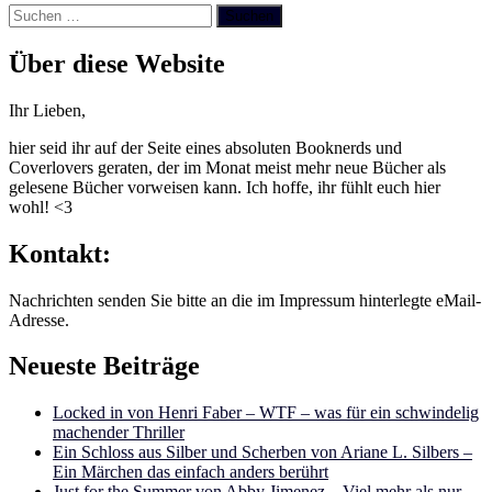
Suchen
nach:
Über diese Website
Ihr Lieben,
hier seid ihr auf der Seite eines absoluten Booknerds und
Coverlovers geraten, der im Monat meist mehr neue Bücher als
gelesene Bücher vorweisen kann. Ich hoffe, ihr fühlt euch hier
wohl! <3
Kontakt:
Nachrichten senden Sie bitte an die im Impressum hinterlegte eMail-
Adresse.
Neueste Beiträge
Locked in von Henri Faber – WTF – was für ein schwindelig
machender Thriller
Ein Schloss aus Silber und Scherben von Ariane L. Silbers –
Ein Märchen das einfach anders berührt
Just for the Summer von Abby Jimenez – Viel mehr als nur