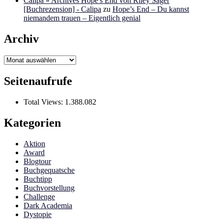
Calipa » Archives Hope's End von Riley Sager
[Buchrezension] - Calipa
zu
Hope’s End – Du kannst
niemandem trauen – Eigentlich genial
Archiv
Archiv
Seitenaufrufe
Total Views:
1.388.082
Kategorien
Aktion
Award
Blogtour
Buchgequatsche
Buchtipp
Buchvorstellung
Challenge
Dark Academia
Dystopie