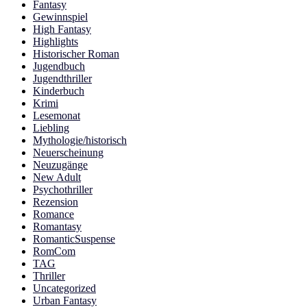
Fantasy
Gewinnspiel
High Fantasy
Highlights
Historischer Roman
Jugendbuch
Jugendthriller
Kinderbuch
Krimi
Lesemonat
Liebling
Mythologie/historisch
Neuerscheinung
Neuzugänge
New Adult
Psychothriller
Rezension
Romance
Romantasy
RomanticSuspense
RomCom
TAG
Thriller
Uncategorized
Urban Fantasy