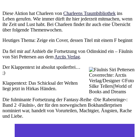
Diese Aktion hat Charleen von
Charleens Traumbibliothek
ins
Leben gerufen. Wie immer dürft ihr hier jederzeit mitmachen, wenn
ihr Zeit und Lust habt. Bei Charleen findet ihr auch eine Übersicht
über folgende Themenwochen.
Heutiges Thema: Zeige ein Cover, dessen Titel mit einem F beginnt
Da fiel mir auf Anhieb die Fortsetzung von Odinskind ein – Fäulnis
von Siri Pettersen aus dem
Arctis Verlag
.
Der Klappentext ist absolut spoilerfrei…
;)
Coverrechte: Arctis
Verlag/Designer ©Foto
Klappentext: Das Schicksal der Welten
Silke Tellers||World of
liegt jetzt in Hirkas Händen.
Books and Dreams
Die fulminante Fortsetzung der Fantasy-Reihe ›Die Rabenringe‹:
Band 2 ›Fäulnis‹, der für den norwegischen Bokhandlerprisen
nominiert war, handelt von Vorurteilen, Machtgier, Ängsten, Rache
und Liebe.