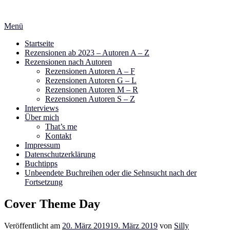
Zum
Inhalt
Menü
springen
Startseite
Rezensionen ab 2023 – Autoren A – Z
Rezensionen nach Autoren
Rezensionen Autoren A – F
Rezensionen Autoren G – L
Rezensionen Autoren M – R
Rezensionen Autoren S – Z
Interviews
Über mich
That’s me
Kontakt
Impressum
Datenschutzerklärung
Buchtipps
Unbeendete Buchreihen oder die Sehnsucht nach der
Fortsetzung
Cover Theme Day
Veröffentlicht am
20. März 2019
19. März 2019
von
Silly