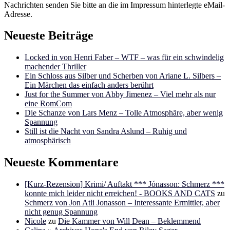
Nachrichten senden Sie bitte an die im Impressum hinterlegte eMail-
Adresse.
Neueste Beiträge
Locked in von Henri Faber – WTF – was für ein schwindelig
machender Thriller
Ein Schloss aus Silber und Scherben von Ariane L. Silbers –
Ein Märchen das einfach anders berührt
Just for the Summer von Abby Jimenez – Viel mehr als nur
eine RomCom
Die Schanze von Lars Menz – Tolle Atmosphäre, aber wenig
Spannung
Still ist die Nacht von Sandra Aslund – Ruhig und
atmosphärisch
Neueste Kommentare
[Kurz-Rezension] Krimi/ Auftakt *** Jónasson: Schmerz ***
konnte mich leider nicht erreichen! - BOOKS AND CATS
zu
Schmerz von Jon Atli Jonasson – Interessante Ermittler, aber
nicht genug Spannung
Nicole
zu
Die Kammer von Will Dean – Beklemmend