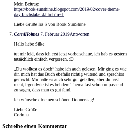
Mein Beitrag:
https://book-sunshine.blogspot.com/2019/02/cover-theme-
day-buchstabe-d.html?m=1
Liebe Grüße Ira S von Book-SunShine
CorniHolmes
7. Februar 2019
Antworten
Hallo liebe Silke,
tut mir leid, dass ich erst jetzt vorbeischaue, ich hab es gestern
tatsächlich einfach vergessen. :D
„Du wolltest es doch“ habe ich auch gelesen. Mir ging es wie
dir, mich hat das Buch ebefalls richtig wütend und sprachlos
gemacht. Mir hatte es auch sehr gut gefallen, aber du hast
recht, irgendwie ist es bei dem Thema fast schon unpassend
zu sagen, dass man es gut fand.
Ich wünsche dir einen schönen Donnerstag!
Liebe Grüße
Corinna
Schreibe einen Kommentar