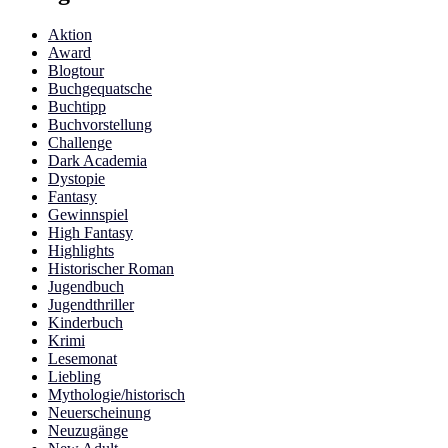
Aktion
Award
Blogtour
Buchgequatsche
Buchtipp
Buchvorstellung
Challenge
Dark Academia
Dystopie
Fantasy
Gewinnspiel
High Fantasy
Highlights
Historischer Roman
Jugendbuch
Jugendthriller
Kinderbuch
Krimi
Lesemonat
Liebling
Mythologie/historisch
Neuerscheinung
Neuzugänge