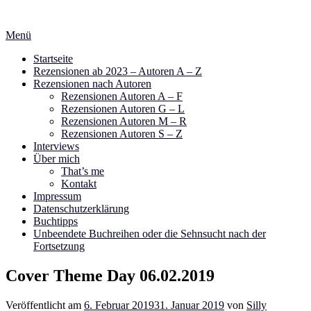
Zum
Inhalt
Menü
springen
Startseite
Rezensionen ab 2023 – Autoren A – Z
Rezensionen nach Autoren
Rezensionen Autoren A – F
Rezensionen Autoren G – L
Rezensionen Autoren M – R
Rezensionen Autoren S – Z
Interviews
Über mich
That’s me
Kontakt
Impressum
Datenschutzerklärung
Buchtipps
Unbeendete Buchreihen oder die Sehnsucht nach der
Fortsetzung
Cover Theme Day 06.02.2019
Veröffentlicht am
6. Februar 2019
31. Januar 2019
von
Silly