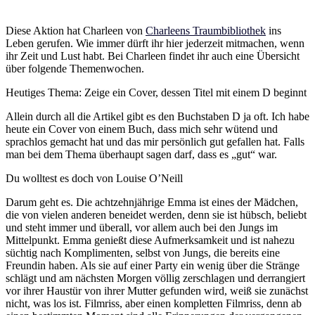
Diese Aktion hat Charleen von
Charleens Traumbibliothek
ins
Leben gerufen. Wie immer dürft ihr hier jederzeit mitmachen, wenn
ihr Zeit und Lust habt. Bei Charleen findet ihr auch eine Übersicht
über folgende Themenwochen.
Heutiges Thema: Zeige ein Cover, dessen Titel mit einem D beginnt
Allein durch all die Artikel gibt es den Buchstaben D ja oft. Ich habe
heute ein Cover von einem Buch, dass mich sehr wütend und
sprachlos gemacht hat und das mir persönlich gut gefallen hat. Falls
man bei dem Thema überhaupt sagen darf, dass es „gut“ war.
Du wolltest es doch von Louise O’Neill
Darum geht es. Die achtzehnjährige Emma ist eines der Mädchen,
die von vielen anderen beneidet werden, denn sie ist hübsch, beliebt
und steht immer und überall, vor allem auch bei den Jungs im
Mittelpunkt. Emma genießt diese Aufmerksamkeit und ist nahezu
süchtig nach Komplimenten, selbst von Jungs, die bereits eine
Freundin haben. Als sie auf einer Party ein wenig über die Stränge
schlägt und am nächsten Morgen völlig zerschlagen und derrangiert
vor ihrer Haustür von ihrer Mutter gefunden wird, weiß sie zunächst
nicht, was los ist. Filmriss, aber einen kompletten Filmriss, denn ab