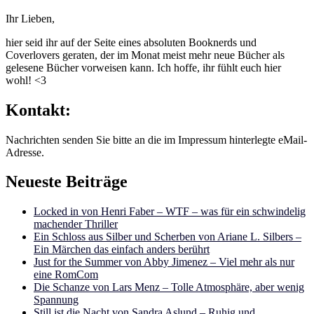
Ihr Lieben,
hier seid ihr auf der Seite eines absoluten Booknerds und
Coverlovers geraten, der im Monat meist mehr neue Bücher als
gelesene Bücher vorweisen kann. Ich hoffe, ihr fühlt euch hier
wohl! <3
Kontakt:
Nachrichten senden Sie bitte an die im Impressum hinterlegte eMail-
Adresse.
Neueste Beiträge
Locked in von Henri Faber – WTF – was für ein schwindelig
machender Thriller
Ein Schloss aus Silber und Scherben von Ariane L. Silbers –
Ein Märchen das einfach anders berührt
Just for the Summer von Abby Jimenez – Viel mehr als nur
eine RomCom
Die Schanze von Lars Menz – Tolle Atmosphäre, aber wenig
Spannung
Still ist die Nacht von Sandra Aslund – Ruhig und