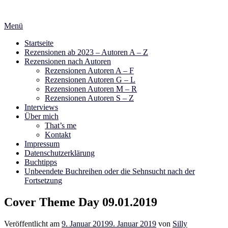
Zum
Inhalt
Menü
springen
Startseite
Rezensionen ab 2023 – Autoren A – Z
Rezensionen nach Autoren
Rezensionen Autoren A – F
Rezensionen Autoren G – L
Rezensionen Autoren M – R
Rezensionen Autoren S – Z
Interviews
Über mich
That’s me
Kontakt
Impressum
Datenschutzerklärung
Buchtipps
Unbeendete Buchreihen oder die Sehnsucht nach der
Fortsetzung
Cover Theme Day 09.01.2019
Veröffentlicht am
9. Januar 2019
9. Januar 2019
von
Silly