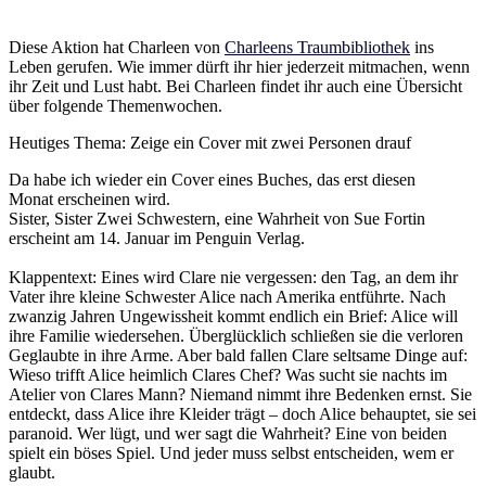
Diese Aktion hat Charleen von
Charleens Traumbibliothek
ins
Leben gerufen. Wie immer dürft ihr hier jederzeit mitmachen, wenn
ihr Zeit und Lust habt. Bei Charleen findet ihr auch eine Übersicht
über folgende Themenwochen.
Heutiges Thema: Zeige ein Cover mit zwei Personen drauf
Da habe ich wieder ein Cover eines Buches, das erst diesen
Monat erscheinen wird.
Sister, Sister Zwei Schwestern, eine Wahrheit von Sue Fortin
erscheint am 14. Januar im Penguin Verlag.
Klappentext: Eines wird Clare nie vergessen: den Tag, an dem ihr
Vater ihre kleine Schwester Alice nach Amerika entführte. Nach
zwanzig Jahren Ungewissheit kommt endlich ein Brief: Alice will
ihre Familie wiedersehen. Überglücklich schließen sie die verloren
Geglaubte in ihre Arme. Aber bald fallen Clare seltsame Dinge auf:
Wieso trifft Alice heimlich Clares Chef? Was sucht sie nachts im
Atelier von Clares Mann? Niemand nimmt ihre Bedenken ernst. Sie
entdeckt, dass Alice ihre Kleider trägt – doch Alice behauptet, sie sei
paranoid. Wer lügt, und wer sagt die Wahrheit? Eine von beiden
spielt ein böses Spiel. Und jeder muss selbst entscheiden, wem er
glaubt.