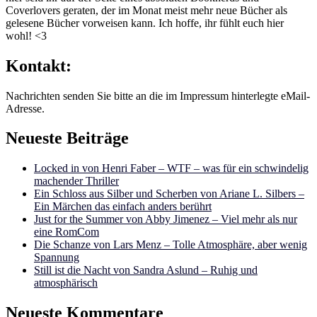
Coverlovers geraten, der im Monat meist mehr neue Bücher als
gelesene Bücher vorweisen kann. Ich hoffe, ihr fühlt euch hier
wohl! <3
Kontakt:
Nachrichten senden Sie bitte an die im Impressum hinterlegte eMail-
Adresse.
Neueste Beiträge
Locked in von Henri Faber – WTF – was für ein schwindelig
machender Thriller
Ein Schloss aus Silber und Scherben von Ariane L. Silbers –
Ein Märchen das einfach anders berührt
Just for the Summer von Abby Jimenez – Viel mehr als nur
eine RomCom
Die Schanze von Lars Menz – Tolle Atmosphäre, aber wenig
Spannung
Still ist die Nacht von Sandra Aslund – Ruhig und
atmosphärisch
Neueste Kommentare