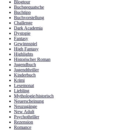
Blogtour
Buchgequatsche
Buchtipp
Buchvorstellung
Challenge
Dark Academia
Dystopie
Fantasy
Gewinnspiel
High Fantasy
Highlights
Historischer Roman
Jugendbuch
Jugendthriller
Kinderbuch
Krimi
Lesemonat
Liebling
Mythologie/historisch
Neuerscheinung
Neuzugänge
New Adult
Psychothriller
Rezension
Romance