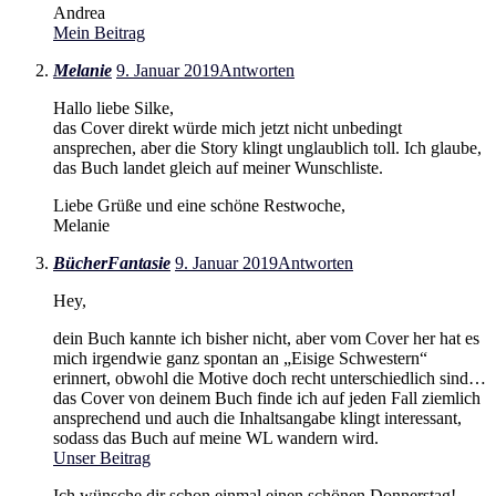
Andrea
Mein Beitrag
Melanie
9. Januar 2019
Antworten
Hallo liebe Silke,
das Cover direkt würde mich jetzt nicht unbedingt
ansprechen, aber die Story klingt unglaublich toll. Ich glaube,
das Buch landet gleich auf meiner Wunschliste.
Liebe Grüße und eine schöne Restwoche,
Melanie
BücherFantasie
9. Januar 2019
Antworten
Hey,
dein Buch kannte ich bisher nicht, aber vom Cover her hat es
mich irgendwie ganz spontan an „Eisige Schwestern“
erinnert, obwohl die Motive doch recht unterschiedlich sind…
das Cover von deinem Buch finde ich auf jeden Fall ziemlich
ansprechend und auch die Inhaltsangabe klingt interessant,
sodass das Buch auf meine WL wandern wird.
Unser Beitrag
Ich wünsche dir schon einmal einen schönen Donnerstag!