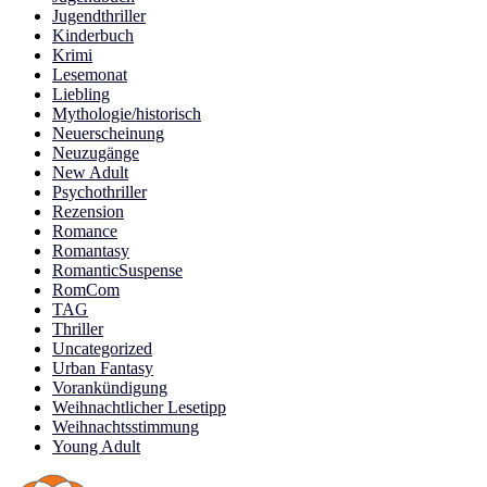
Jugendthriller
Kinderbuch
Krimi
Lesemonat
Liebling
Mythologie/historisch
Neuerscheinung
Neuzugänge
New Adult
Psychothriller
Rezension
Romance
Romantasy
RomanticSuspense
RomCom
TAG
Thriller
Uncategorized
Urban Fantasy
Vorankündigung
Weihnachtlicher Lesetipp
Weihnachtsstimmung
Young Adult