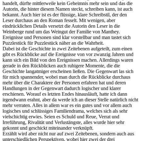
handelt, dürfte mittlerweile kein Geheimnis mehr sein und das die
Autorin, die hinter diesem Namen steckt, schreiben kann, ist auch
bekannt. Auch hier ist es der flüssige, klare Schreibstil, der den
Leser durchaus an den Roman fesselt. Mit wenigen, aber
eindrücklichen Details versetzt die Autorin den Leser in die
Weinberge rund um das Weingut der Familie von Manthey.
Ereignisse und Personen sind klar vorstellbar und man tastet sich
Puzzlestück für Puzzlestück näher an die Wahrheit.
Dabei ist die Geschichte in zwei Zeitebenen aufgeteilt, zum einen
gibt es Rückblicke auf die Ereignisse von vor zwanzig Jahren und
kann sich ein Bild von den Ereignissen machen. Allerdings waren
gerade in den Rückblicken auch ruhigere Momente, die die
Geschichte langatmiger erscheinen ließen. Die Gegenwart las sich
für mich spannender, wobei man durch die Rückblicke durchaus
mehr über die Charaktere der Personen erfahren hat und deren
Handlungen in der Gegenwart dadurch logischer und klarer
erschienen. Worauf es letzten Endes hinausläuft, hatte ich dann
irgendwann erahnt, aber da werde ich an dieser Stelle natürlich nicht
mehr verraten. Alles in allem war es ein gutes und vor allem auch
logisches und schlüssiges Familiendrama, welches sich als sehr
vielschichtig erwies. Seien es Schuld und Reue, Verrat und
Irreführung, Rivalität und Verlustängste, alles wurde hier sehr
gekonnt und geschickt miteinander verknüpft.
Erzählt wird aber nicht nur auf zwei Zeitebenen, sondern auch aus
unterschiedlichen Perspektiven, wobei hier zwei der drei