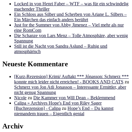
Locked in von Henri Faber – WTF – was für ein schwindelig
machender Thriller
Ein Schloss aus Silber und Scherben von Ariane L. Silbers –
Ein Märchen das einfach anders berührt
Just for the Summer von Abby Jimenez – Viel mehr als nur
eine RomCom
Die Schanze von Lars Menz – Tolle Atmosphäre, aber wenig
Spannung
Still ist die Nacht von Sandra Aslund – Ruhig und
atmosphärisch
Neueste Kommentare
[Kurz-Rezension] Krimi/ Auftakt *** Jónasson: Schmerz ***
konnte mich leider nicht erreichen! - BOOKS AND CATS
zu
Schmerz von Jon Atli Jonasson – Interessante Ermittler, aber
nicht genug Spannung
Nicole
zu
Die Kammer von Will Dean – Beklemmend
Calipa » Archives Hope's End von Riley Sager
[Buchrezension] - Calipa
zu
Hope’s End – Du kannst
niemandem trauen – Eigentlich genial
Archiv