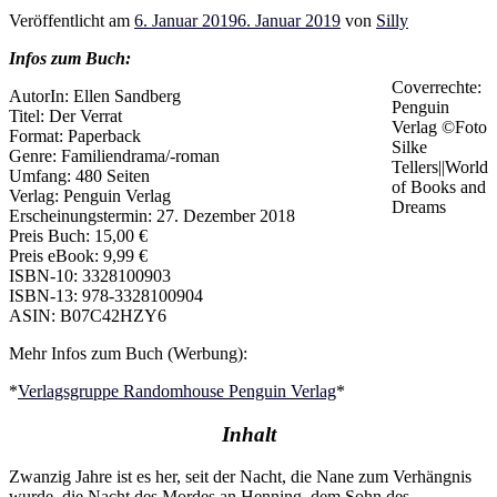
Veröffentlicht am
6. Januar 2019
6. Januar 2019
von
Silly
Infos zum Buch:
Coverrechte:
AutorIn: Ellen Sandberg
Penguin
Titel: Der Verrat
Verlag ©Foto
Format: Paperback
Silke
Genre: Familiendrama/-roman
Tellers||World
Umfang: 480 Seiten
of Books and
Verlag: Penguin Verlag
Dreams
Erscheinungstermin: 27. Dezember 2018
Preis Buch: 15,00 €
Preis eBook: 9,99 €
ISBN-10: 3328100903
ISBN-13: 978-3328100904
ASIN: B07C42HZY6
Mehr Infos zum Buch (Werbung):
*
Verlagsgruppe Randomhouse Penguin Verlag
*
Inhalt
Zwanzig Jahre ist es her, seit der Nacht, die Nane zum Verhängnis
wurde, die Nacht des Mordes an Henning, dem Sohn des