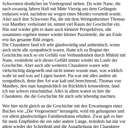
Schwestern deutlicher im Vordergrund stehen. Da wäre Nane, die
nach zwanzig Jahren Haft mit Mitte Vierzig aus dem Gefängnis
entlassen wird, nachdem sie wegen eines Mordes verurteilt wurde.
Aber auch ihre Schwester Pia, die mit dem Weingutbesitzer Thomas
von Manthey verheiratet ist, nimmt viel Raum der Geschichte ein.
Hin und wieder gibt es dann auch kleinere Perspektiven, alle
zusammen ergeben immer wieder kleiner Puzzleteile, die am Ende
erst das gesamte Bild zeigen.
Die Charaktere fand ich sehr glaubwürdig und authentisch, wenn
auch nicht alle sympathisch waren. Hatte ich zu Beginn der
Geschichte noch so ein Gefühl von Verbundenheit durch Mitleid mit
Nane, veränderte sich dieses Gefühl immer wieder im Laufe der
Geschichte. Aber auch alle weiteren Charaktere waren sehr
vielschichtig dargestellt und nicht immer wusste man, was wirklich
wahr ist und was auf Lügen basiert. Pia war mir alles andere als
sympathisch, denn ihre Art war kalt und berechnend, Thomas von
Manthey, den man hauptsächlich im Rückblick kennenlernt, fand
ich nur schwer einschätzbar. Alles in allem waren es hier die
Charaktere, die die Geschichte für mich sehr lebendig machten.
Wer hier nicht gleich an die Geschichte mit den Erwartungen eines
Buches wie „Die Vergessenen“ herangeht, wird ein gelungenes und
vor allem glaubwürdiges Familiendrama erhalten. Zwar gab es hier
für mein Empfinden die ein oder andere Länge, trotzdem hat mir vor
allem wieder der Schreibstil und die Ausarbeitung der Charaktere