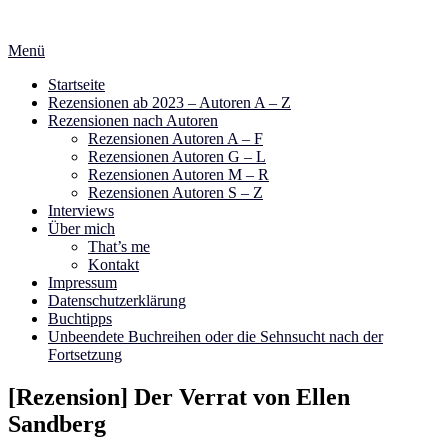
Zum
Inhalt
Menü
springen
Startseite
Rezensionen ab 2023 – Autoren A – Z
Rezensionen nach Autoren
Rezensionen Autoren A – F
Rezensionen Autoren G – L
Rezensionen Autoren M – R
Rezensionen Autoren S – Z
Interviews
Über mich
That’s me
Kontakt
Impressum
Datenschutzerklärung
Buchtipps
Unbeendete Buchreihen oder die Sehnsucht nach der
Fortsetzung
[Rezension] Der Verrat von Ellen
Sandberg