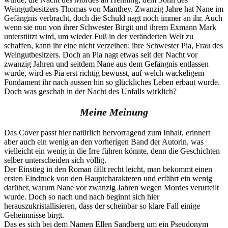
Weingutbesitzers Thomas von Manthey. Zwanzig Jahre hat Nane im
Gefängnis verbracht, doch die Schuld nagt noch immer an ihr. Auch
wenn sie nun von ihrer Schwester Birgit und ihrem Exmann Mark
unterstützt wird, um wieder Fuß in der veränderten Welt zu
schaffen, kann ihr eine nicht verzeihen: ihre Schwester Pia, Frau des
Weingutbesitzers. Doch an Pia nagt etwas seit der Nacht vor
zwanzig Jahren und seitdem Nane aus dem Gefängnis entlassen
wurde, wird es Pia erst richtig bewusst, auf welch wackeligem
Fundament ihr nach aussen hin so glückliches Leben erbaut wurde.
Doch was geschah in der Nacht des Unfalls wirklich?
Meine Meinung
Das Cover passt hier natürlich hervorragend zum Inhalt, erinnert
aber auch ein wenig an den vorherigen Band der Autorin, was
vielleicht ein wenig in die Irre führen könnte, denn die Geschichten
selber unterscheiden sich völlig.
Der Einstieg in den Roman fällt recht leicht, man bekommt einen
ersten Eindruck von den Hauptcharakteren und erfährt ein wenig
darüber, warum Nane vor zwanzig Jahren wegen Mordes verurteilt
wurde. Doch so nach und nach beginnt sich hier
herauszukristallisieren, dass der scheinbar so klare Fall einige
Geheimnisse birgt.
Das es sich bei dem Namen Ellen Sandberg um ein Pseudonym