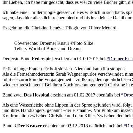
Ihr Lieben, ich habe mir gedacht, dass es viel zu viele Bücher gibt, 
Ich habe eine Thrillertrilogie gelesen, die es wirklich in sich hatte
sagen, dass hier alles dicht recherchiert und bis ins kleinste Detail d
Es geht um die Christine Lenève Trilogie von Oliver Ménard.
Coverrechte: Droemer Knaur ©Foto Silke
Tellers||World of Books and Dreams
Der erste Band
Federspiel
erschien am 01.09.2015 bei
*Dromer Kna
Er liebt junge Frauen. Er holt sie sich. Niemand kann ihn stoppen.
Als die Fernsehmoderatorin Sarah Wagner spurlos verschwindet, nimmt 
führt sie zurück in die Vergangenheit – zu Ikarus, dem gefährlichsten
wieder zugeschlagen? Bei ihren Nachforschungen gerät Christine in ei
Band zwei
Das Hospital
erschien am 01.02.2017 ebenfalls bei
*Droe
Als eine Wasserleiche ohne Lippen in der Spree gefunden wird, folgt d
und ihres Handlangers, genannt »der Eismann«. Vor Publikum inszeni
Konfrontation zwischen Christine und dem Killer. Zwischen den beide
Band 3
Der Kratzer
erschien am 03.12.2018 natürlich auch bei
*Dro