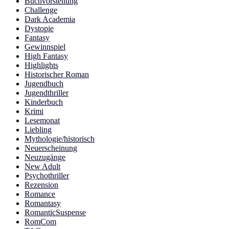
Buchvorstellung
Challenge
Dark Academia
Dystopie
Fantasy
Gewinnspiel
High Fantasy
Highlights
Historischer Roman
Jugendbuch
Jugendthriller
Kinderbuch
Krimi
Lesemonat
Liebling
Mythologie/historisch
Neuerscheinung
Neuzugänge
New Adult
Psychothriller
Rezension
Romance
Romantasy
RomanticSuspense
RomCom