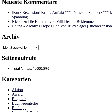
Neueste Kommentare
[Kurz-Rezension] Krimi/ Auftakt *** Jónasson: Schmerz ***
Spannung
Nicole
zu
Die Kammer von Will Dean – Beklemmend
Calipa » Archives Hope's End von Riley Sager [Buchrezension]
Archiv
Archiv
Seitenaufrufe
Total Views:
1.388.093
Kategorien
Aktion
Award
Blogtour
Buchgequatsche
Buchtipp