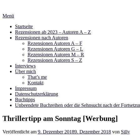
Zum
Inhalt
Menü
springen
Startseite
Rezensionen ab 2023 – Autoren A – Z
Rezensionen nach Autoren
Rezensionen Autoren A – F
Rezensionen Autoren G – L
Rezensionen Autoren M – R
Rezensionen Autoren S – Z
Interviews
Über mich
That’s me
Kontakt
Impressum
Datenschutzerklärung
Buchtipps
Unbeendete Buchreihen oder die Sehnsucht nach der Fortsetzu
Thrillertipp am Sonntag [Werbung]
Veröffentlicht am
9. Dezember 2018
9. Dezember 2018
von
Silly