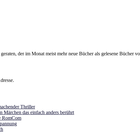
s geraten, der im Monat meist mehr neue Bücher als gelesene Bücher vor
dresse.
achender Thriller
in Märchen das einfach anders berührt
ine RomCom
Spannung
ch