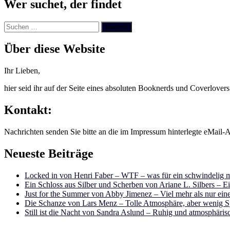
Wer suchet, der findet
Suchen
nach:
Über diese Website
Ihr Lieben,
hier seid ihr auf der Seite eines absoluten Booknerds und Coverlover
Kontakt:
Nachrichten senden Sie bitte an die im Impressum hinterlegte eMail-A
Neueste Beiträge
Locked in von Henri Faber – WTF – was für ein schwindelig m
Ein Schloss aus Silber und Scherben von Ariane L. Silbers – E
Just for the Summer von Abby Jimenez – Viel mehr als nur e
Die Schanze von Lars Menz – Tolle Atmosphäre, aber wenig 
Still ist die Nacht von Sandra Aslund – Ruhig und atmosphäris