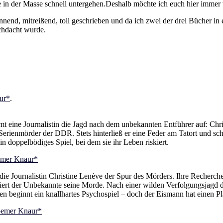
die in der Masse schnell untergehen.Deshalb möchte ich euch hier immer
, spannend, mitreißend, toll geschrieben und da ich zwei der drei Bücher
urchdacht wurde.
ur*
.
eine Journalistin die Jagd nach dem unbekannten Entführer auf: Christ
 Serienmörder der DDR. Stets hinterließ er eine Feder am Tatort und sc
n doppelbödiges Spiel, bei dem sie ihr Leben riskiert.
mer Knaur*
ie Journalistin Christine Lenève der Spur des Mörders. Ihre Recherche 
ert der Unbekannte seine Morde. Nach einer wilden Verfolgungsjagd d
n beginnt ein knallhartes Psychospiel – doch der Eismann hat einen Pl
emer Knaur*