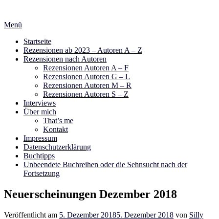
Zum
Inhalt
Menü
springen
Startseite
Rezensionen ab 2023 – Autoren A – Z
Rezensionen nach Autoren
Rezensionen Autoren A – F
Rezensionen Autoren G – L
Rezensionen Autoren M – R
Rezensionen Autoren S – Z
Interviews
Über mich
That’s me
Kontakt
Impressum
Datenschutzerklärung
Buchtipps
Unbeendete Buchreihen oder die Sehnsucht nach der
Fortsetzung
Neuerscheinungen Dezember 2018
Veröffentlicht am
5. Dezember 2018
5. Dezember 2018
von
Silly