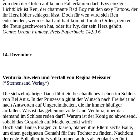
von dem der Orden auf keinen Fall erfahren darf. Ivys einziger
Lichtblick ist Ren, der charmante Bad Boy mit den sexy Tattoos, der
ihr Herz höher schlagen lässt. Doch für wen wird sich Ren
entscheiden, wenn es hart auf hart kommt: für den Orden, dem er
die Treue geschworen hat, oder für Ivy, der sein Herz gehört.
Genre: Urban Fantasy, Preis Paperback: 14,99 €
14. Dezember
Venturia Juwelen und Verfall von Regina Meissner
(
*Sternensand Verlag*
)
Die siebzehnjährige Tiana führt ein beschauliches Leben im Schloss
von Bel Aniz. In der Prinzessin glüht der Wunsch nach Freiheit und
nach Antworten auf Ungereimtheiten, die ihr immer häufiger
auffallen. Was ist das geheimnisvolle Land Venturia, über das
niemand im Schloss reden darf? Warum ist der König so abweisend,
sobald das Gespräch auf Magie gelenkt wird?
Doch statt Tianas Fragen zu klären, planen ihre Eltern sechs Bälle,
um einen geeigneten Gemahl für ihre Tochter zu finden. Nachdem
der erste Ball allerdings vollkommen anders als geplant verläuft,