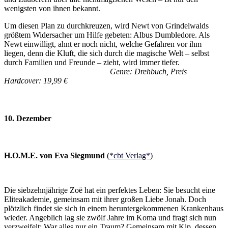
wenigsten von ihnen bekannt.
Um diesen Plan zu durchkreuzen, wird Newt von Grindelwalds
größtem Widersacher um Hilfe gebeten: Albus Dumbledore. Als
Newt einwilligt, ahnt er noch nicht, welche Gefahren vor ihm
liegen, denn die Kluft, die sich durch die magische Welt – selbst
durch Familien und Freunde – zieht, wird immer tiefer.
Genre: Drehbuch, Preis
Hardcover: 19,99 €
10. Dezember
H.O.M.E. von Eva Siegmund
(
*cbt Verlag*
)
Die siebzehnjährige Zoë hat ein perfektes Leben: Sie besucht eine
Eliteakademie, gemeinsam mit ihrer großen Liebe Jonah. Doch
plötzlich findet sie sich in einem heruntergekommenen Krankenhaus
wieder. Angeblich lag sie zwölf Jahre im Koma und fragt sich nun
verzweifelt: War alles nur ein Traum? Gemeinsam mit Kip, dessen