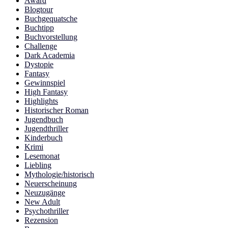
Award
Blogtour
Buchgequatsche
Buchtipp
Buchvorstellung
Challenge
Dark Academia
Dystopie
Fantasy
Gewinnspiel
High Fantasy
Highlights
Historischer Roman
Jugendbuch
Jugendthriller
Kinderbuch
Krimi
Lesemonat
Liebling
Mythologie/historisch
Neuerscheinung
Neuzugänge
New Adult
Psychothriller
Rezension