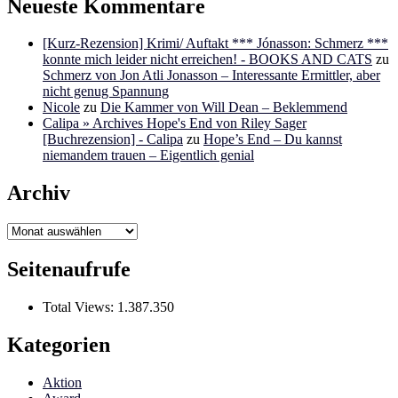
Neueste Kommentare
[Kurz-Rezension] Krimi/ Auftakt *** Jónasson: Schmerz ***
konnte mich leider nicht erreichen! - BOOKS AND CATS
zu
Schmerz von Jon Atli Jonasson – Interessante Ermittler, aber
nicht genug Spannung
Nicole
zu
Die Kammer von Will Dean – Beklemmend
Calipa » Archives Hope's End von Riley Sager
[Buchrezension] - Calipa
zu
Hope’s End – Du kannst
niemandem trauen – Eigentlich genial
Archiv
Archiv
Seitenaufrufe
Total Views:
1.387.350
Kategorien
Aktion