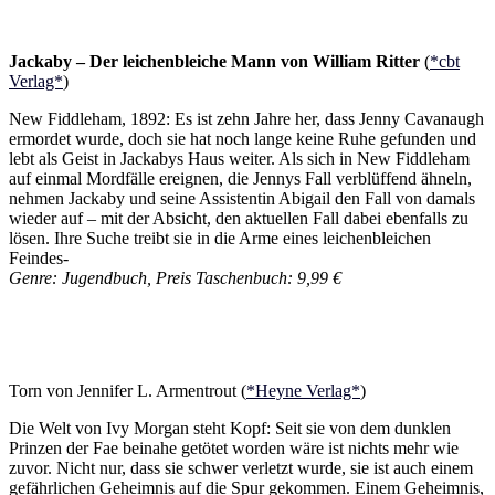
Jackaby – Der leichenbleiche Mann von William Ritter
(
*cbt
Verlag*
)
New Fiddleham, 1892: Es ist zehn Jahre her, dass Jenny Cavanaugh
ermordet wurde, doch sie hat noch lange keine Ruhe gefunden und
lebt als Geist in Jackabys Haus weiter. Als sich in New Fiddleham
auf einmal Mordfälle ereignen, die Jennys Fall verblüffend ähneln,
nehmen Jackaby und seine Assistentin Abigail den Fall von damals
wieder auf – mit der Absicht, den aktuellen Fall dabei ebenfalls zu
lösen. Ihre Suche treibt sie in die Arme eines leichenbleichen
Feindes-
Genre: Jugendbuch, Preis Taschenbuch: 9,99 €
Torn von Jennifer L. Armentrout (
*Heyne Verlag*
)
Die Welt von Ivy Morgan steht Kopf: Seit sie von dem dunklen
Prinzen der Fae beinahe getötet worden wäre ist nichts mehr wie
zuvor. Nicht nur, dass sie schwer verletzt wurde, sie ist auch einem
gefährlichen Geheimnis auf die Spur gekommen. Einem Geheimnis,