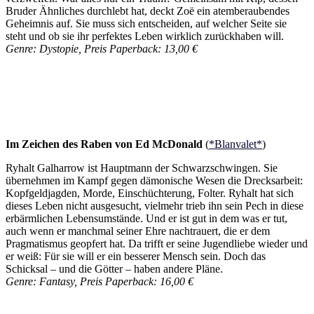
Bruder Ähnliches durchlebt hat, deckt Zoë ein atemberaubendes
Geheimnis auf. Sie muss sich entscheiden, auf welcher Seite sie
steht und ob sie ihr perfektes Leben wirklich zurückhaben will.
Genre: Dystopie, Preis Paperback: 13,00 €
Im Zeichen des Raben von Ed McDonald
(
*Blanvalet*
)
Ryhalt Galharrow ist Hauptmann der Schwarzschwingen. Sie
übernehmen im Kampf gegen dämonische Wesen die Drecksarbeit:
Kopfgeldjagden, Morde, Einschüchterung, Folter. Ryhalt hat sich
dieses Leben nicht ausgesucht, vielmehr trieb ihn sein Pech in diese
erbärmlichen Lebensumstände. Und er ist gut in dem was er tut,
auch wenn er manchmal seiner Ehre nachtrauert, die er dem
Pragmatismus geopfert hat. Da trifft er seine Jugendliebe wieder und
er weiß: Für sie will er ein besserer Mensch sein. Doch das
Schicksal – und die Götter – haben andere Pläne.
Genre: Fantasy, Preis Paperback: 16,00 €