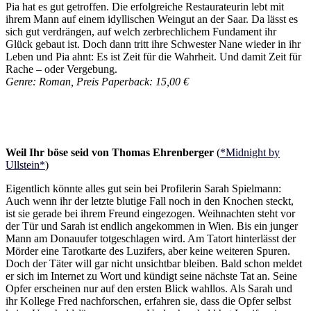
Pia hat es gut getroffen. Die erfolgreiche Restaurateurin lebt mit
ihrem Mann auf einem idyllischen Weingut an der Saar. Da lässt es
sich gut verdrängen, auf welch zerbrechlichem Fundament ihr
Glück gebaut ist. Doch dann tritt ihre Schwester Nane wieder in ihr
Leben und Pia ahnt: Es ist Zeit für die Wahrheit. Und damit Zeit für
Rache – oder Vergebung.
Genre: Roman, Preis Paperback: 15,00 €
Weil Ihr böse seid von Thomas Ehrenberger
(
*Midnight by
Ullstein*
)
Eigentlich könnte alles gut sein bei Profilerin Sarah Spielmann:
Auch wenn ihr der letzte blutige Fall noch in den Knochen steckt,
ist sie gerade bei ihrem Freund eingezogen. Weihnachten steht vor
der Tür und Sarah ist endlich angekommen in Wien. Bis ein junger
Mann am Donauufer totgeschlagen wird. Am Tatort hinterlässt der
Mörder eine Tarotkarte des Luzifers, aber keine weiteren Spuren.
Doch der Täter will gar nicht unsichtbar bleiben. Bald schon meldet
er sich im Internet zu Wort und kündigt seine nächste Tat an. Seine
Opfer erscheinen nur auf den ersten Blick wahllos. Als Sarah und
ihr Kollege Fred nachforschen, erfahren sie, dass die Opfer selbst