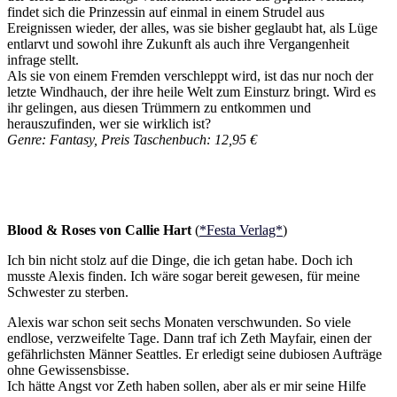
findet sich die Prinzessin auf einmal in einem Strudel aus
Ereignissen wieder, der alles, was sie bisher geglaubt hat, als Lüge
entlarvt und sowohl ihre Zukunft als auch ihre Vergangenheit
infrage stellt.
Als sie von einem Fremden verschleppt wird, ist das nur noch der
letzte Windhauch, der ihre heile Welt zum Einsturz bringt. Wird es
ihr gelingen, aus diesen Trümmern zu entkommen und
herauszufinden, wer sie wirklich ist?
Genre: Fantasy, Preis Taschenbuch: 12,95 €
Blood & Roses von Callie Hart
(
*Festa Verlag*
)
Ich bin nicht stolz auf die Dinge, die ich getan habe. Doch ich
musste Alexis finden. Ich wäre sogar bereit gewesen, für meine
Schwester zu sterben.
Alexis war schon seit sechs Monaten verschwunden. So viele
endlose, verzweifelte Tage. Dann traf ich Zeth Mayfair, einen der
gefährlichsten Männer Seattles. Er erledigt seine dubiosen Aufträge
ohne Gewissensbisse.
Ich hätte Angst vor Zeth haben sollen, aber als er mir seine Hilfe