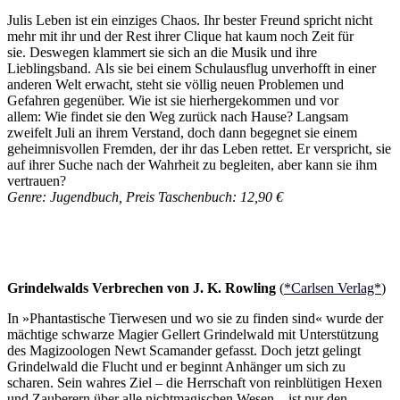
Julis Leben ist ein einziges Chaos.
Ihr bester Freund spricht nicht
mehr mit ihr und der Rest ihrer Clique hat kaum noch Zeit für
sie. Deswegen klammert sie sich an die Musik und ihre
Lieblingsband. Als sie bei einem Schulausflug unverhofft in einer
anderen Welt erwacht, steht sie völlig neuen Problemen und
Gefahren gegenüber. Wie ist sie hierhergekommen und vor
allem: Wie findet sie den Weg zurück nach Hause? Langsam
zweifelt Juli an ihrem Verstand, doch dann begegnet sie einem
geheimnisvollen Fremden, der ihr das Leben rettet. Er verspricht, sie
auf ihrer Suche nach der Wahrheit zu begleiten, aber kann sie ihm
vertrauen?
Genre: Jugendbuch, Preis Taschenbuch: 12,90 €
Grindelwalds Verbrechen von J. K. Rowling
(
*Carlsen Verlag*
)
In »Phantastische Tierwesen und wo sie zu finden sind« wurde der
mächtige schwarze Magier Gellert Grindelwald mit Unterstützung
des Magizoologen Newt Scamander gefasst. Doch jetzt gelingt
Grindelwald die Flucht und er beginnt Anhänger um sich zu
scharen. Sein wahres Ziel – die Herrschaft von reinblütigen Hexen
und Zauberern über alle nichtmagischen Wesen – ist nur den