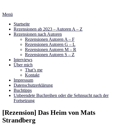
Zum
Inhalt
Menü
springen
Startseite
Rezensionen ab 2023 – Autoren A – Z
Rezensionen nach Autoren
Rezensionen Autoren A – F
Rezensionen Autoren G – L
Rezensionen Autoren M – R
Rezensionen Autoren S – Z
Interviews
Über mich
That’s me
Kontakt
Impressum
Datenschutzerklärung
Buchtipps
Unbeendete Buchreihen oder die Sehnsucht nach der
Fortsetzung
[Rezension] Das Heim von Mats
Strandberg