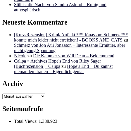
Still ist die Nacht von Sandra Aslund – Ruhig und
atmosphärisch
Neueste Kommentare
[Kurz-Rezension] Krimi/ Auftakt *** Jónasson: Schmerz ***
konnte mich leider nicht erreichen! - BOOKS AND CATS
zu
Schmerz von Jon Atli Jonasson – Interessante Ermittler, aber
nicht genug Spannung
Nicole
zu
Die Kammer von Will Dean – Beklemmend
Calipa » Archives Hope's End von Riley Sager
[Buchrezension] - Calipa
zu
Hope’s End – Du kannst
niemandem trauen – Eigentlich genial
Archiv
Archiv
Seitenaufrufe
Total Views:
1.388.923