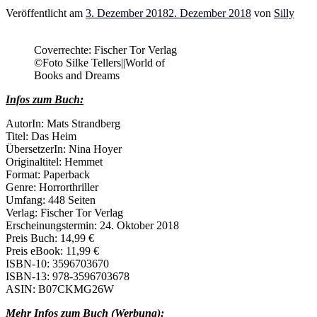
Veröffentlicht am
3. Dezember 2018
2. Dezember 2018
von
Silly
Coverrechte: Fischer Tor Verlag
©Foto Silke Tellers||World of
Books and Dreams
Infos zum Buch:
AutorIn: Mats Strandberg
Titel: Das Heim
ÜbersetzerIn:
Nina Hoyer
Originaltitel: Hemmet
Format: Paperback
Genre: Horrorthriller
Umfang: 448 Seiten
Verlag: Fischer Tor Verlag
Erscheinungstermin: 24. Oktober 2018
Preis Buch: 14,99 €
Preis eBook: 11,99 €
ISBN-10: 3596703670
ISBN-13: 978-3596703678
ASIN: B07CKMG26W
Mehr Infos zum Buch (Werbung):