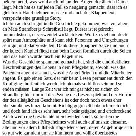
beklemmend, was wohl auch mit an den Augen der älteren Dame
liegt. Mich hat es auf jeden Fall so neugierig gemacht, dass ich es
gleich zur Hand nehmen musste und auch der Klappentext
verspricht eine gruselige Story.
Ich bin auch sehr gut in die Geschichte gekommen, was vor allem
an Mats Strandbergs Schreibstil liegt. Dieser ist regelrecht
minimalistisch, er verwendet wirklich kein Wort zu viel und doch
spürt man Atmosphäre und kann sich Personen und Umgebungen
sehr gut und klar vorstellen. Dank dieser knappen Sätze und auch
der kurzen Kapitel fliegt man beim Lesen förmlich durch die Seiten
und das Buch wurde rasch ein Pageturner.
Was die Geschichte spannend gemacht hat, sind die eindrücklichen
Beschreibungen des Lebens in dem Pflegeheim, sowohl was die
Patienten angeht als auch, was die Angehörigen und die Mitarbeiter
angeht. Es gab einen Satz, der mir beim Lesen permanent durch den
Kopf ging: hoffentlich werde ich niemals so hilflos sein und so
enden müssen. Lange Zeit war ich mir gar nicht so sicher, ob
Strandberg hier nur mit der Psyche des Lesers spielt und der Horror
der des alltäglichen Geschehens ist oder doch noch etwas eher
übersinnliches hinzu kommt. Richtig gegruselt habe ich mich nicht
und doch fand ich es sehr hart, sehr beängstigend und erschreckend.
Auch wenn die Geschichte in Schweden spielt, so treffen die
Bedingungen eines Pflegeheimes wohl auch auf uns zu: einsame,
alte und vor allem hilfsbedürftige Menschen, deren Angehörige sich
so gut wie gar nicht um sie kümmern und völlig überlastetes