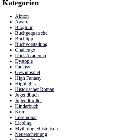
Kategorien
Aktion
Award
Blogtour
Buchgequatsche
Buchtipp
Buchvorstellung
Challenge
Dark Academia
Dystopie
Fantasy
Gewinnspiel
High Fantasy
Highlights
Historischer Roman
Jugendbuch
Jugendthriller
Kinderbuch
Krimi
Lesemonat
Liebling
Mythologie/historisch
Neuerscheinung
Neuzugänge