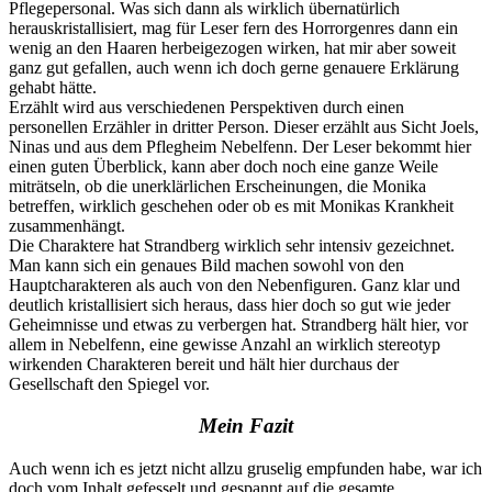
Pflegepersonal. Was sich dann als wirklich übernatürlich
herauskristallisiert, mag für Leser fern des Horrorgenres dann ein
wenig an den Haaren herbeigezogen wirken, hat mir aber soweit
ganz gut gefallen, auch wenn ich doch gerne genauere Erklärung
gehabt hätte.
Erzählt wird aus verschiedenen Perspektiven durch einen
personellen Erzähler in dritter Person. Dieser erzählt aus Sicht Joels,
Ninas und aus dem Pflegheim Nebelfenn. Der Leser bekommt hier
einen guten Überblick, kann aber doch noch eine ganze Weile
miträtseln, ob die unerklärlichen Erscheinungen, die Monika
betreffen, wirklich geschehen oder ob es mit Monikas Krankheit
zusammenhängt.
Die Charaktere hat Strandberg wirklich sehr intensiv gezeichnet.
Man kann sich ein genaues Bild machen sowohl von den
Hauptcharakteren als auch von den Nebenfiguren. Ganz klar und
deutlich kristallisiert sich heraus, dass hier doch so gut wie jeder
Geheimnisse und etwas zu verbergen hat. Strandberg hält hier, vor
allem in Nebelfenn, eine gewisse Anzahl an wirklich stereotyp
wirkenden Charakteren bereit und hält hier durchaus der
Gesellschaft den Spiegel vor.
Mein Fazit
Auch wenn ich es jetzt nicht allzu gruselig empfunden habe, war ich
doch vom Inhalt gefesselt und gespannt auf die gesamte