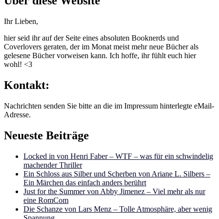
Über diese Website
Ihr Lieben,
hier seid ihr auf der Seite eines absoluten Booknerds und
Coverlovers geraten, der im Monat meist mehr neue Bücher als
gelesene Bücher vorweisen kann. Ich hoffe, ihr fühlt euch hier
wohl! <3
Kontakt:
Nachrichten senden Sie bitte an die im Impressum hinterlegte eMail-
Adresse.
Neueste Beiträge
Locked in von Henri Faber – WTF – was für ein schwindelig
machender Thriller
Ein Schloss aus Silber und Scherben von Ariane L. Silbers –
Ein Märchen das einfach anders berührt
Just for the Summer von Abby Jimenez – Viel mehr als nur
eine RomCom
Die Schanze von Lars Menz – Tolle Atmosphäre, aber wenig
Spannung