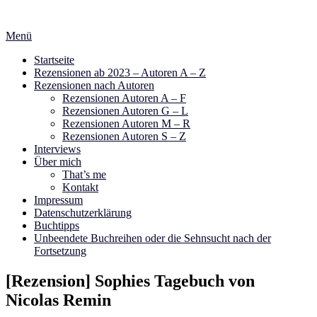
Zum
Inhalt
Menü
springen
Startseite
Rezensionen ab 2023 – Autoren A – Z
Rezensionen nach Autoren
Rezensionen Autoren A – F
Rezensionen Autoren G – L
Rezensionen Autoren M – R
Rezensionen Autoren S – Z
Interviews
Über mich
That’s me
Kontakt
Impressum
Datenschutzerklärung
Buchtipps
Unbeendete Buchreihen oder die Sehnsucht nach der
Fortsetzung
[Rezension] Sophies Tagebuch von
Nicolas Remin