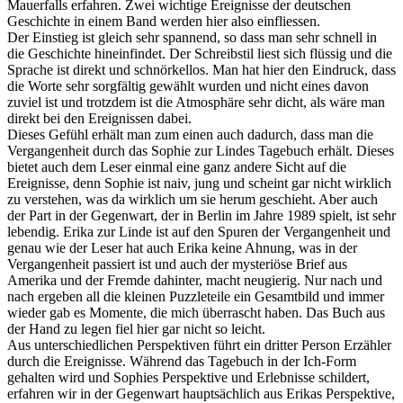
Mauerfalls erfahren. Zwei wichtige Ereignisse der deutschen
Geschichte in einem Band werden hier also einfliessen.
Der Einstieg ist gleich sehr spannend, so dass man sehr schnell in
die Geschichte hineinfindet. Der Schreibstil liest sich flüssig und die
Sprache ist direkt und schnörkellos. Man hat hier den Eindruck, dass
die Worte sehr sorgfältig gewählt wurden und nicht eines davon
zuviel ist und trotzdem ist die Atmosphäre sehr dicht, als wäre man
direkt bei den Ereignissen dabei.
Dieses Gefühl erhält man zum einen auch dadurch, dass man die
Vergangenheit durch das Sophie zur Lindes Tagebuch erhält. Dieses
bietet auch dem Leser einmal eine ganz andere Sicht auf die
Ereignisse, denn Sophie ist naiv, jung und scheint gar nicht wirklich
zu verstehen, was da wirklich um sie herum geschieht. Aber auch
der Part in der Gegenwart, der in Berlin im Jahre 1989 spielt, ist sehr
lebendig. Erika zur Linde ist auf den Spuren der Vergangenheit und
genau wie der Leser hat auch Erika keine Ahnung, was in der
Vergangenheit passiert ist und auch der mysteriöse Brief aus
Amerika und der Fremde dahinter, macht neugierig. Nur nach und
nach ergeben all die kleinen Puzzleteile ein Gesamtbild und immer
wieder gab es Momente, die mich überrascht haben. Das Buch aus
der Hand zu legen fiel hier gar nicht so leicht.
Aus unterschiedlichen Perspektiven führt ein dritter Person Erzähler
durch die Ereignisse. Während das Tagebuch in der Ich-Form
gehalten wird und Sophies Perspektive und Erlebnisse schildert,
erfahren wir in der Gegenwart hauptsächlich aus Erikas Perspektive,