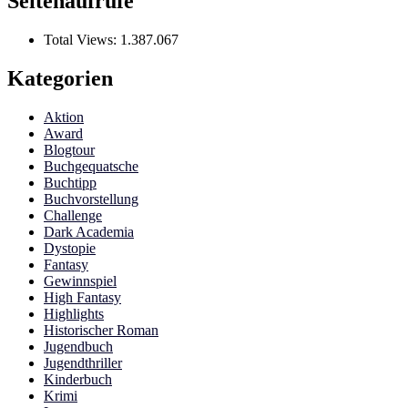
Seitenaufrufe
Total Views:
1.387.067
Kategorien
Aktion
Award
Blogtour
Buchgequatsche
Buchtipp
Buchvorstellung
Challenge
Dark Academia
Dystopie
Fantasy
Gewinnspiel
High Fantasy
Highlights
Historischer Roman
Jugendbuch
Jugendthriller
Kinderbuch
Krimi