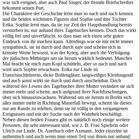
was sich ereignet, aber auch Paul Singer, der fremde Briefschreiber
bekommt seinen Part.
Die Charaktere der Geschichte lernt man so nach und nach kennen
und die beiden wichtisten Figuren sind Sophie und ihre Tochter
Erika. Sophie lernt man, da sie zur Zeit der Haupthandlung bereits
verstorben ist, nur anhand ihres Tagebuches kennen. Doch das wirkt
völlig frei und unverfälscht, so dass man sich einen sehr guten
Eindruck von ihr machen kann. Allerdings war sie mir nicht immer
sympathisch, sie ist durch und durch naiv und scheint sich in
keinster Weise bewusst, was der Krieg, aber auch die Verfolgung
der jüdischen Mitbürger um sie herum wirklich bedeutet. Manches
Mal bracht sie mich zum Kopf schütteln, aber so nach und nach
wird auch Sophie erwachsen. Erika zur Linde ist
Französischlehrerin, dicke Brillengläser, langweiliger Kleidungsstil
und auch sonst wirkt sie durch und durch unscheinbar. Doch
während des Lesens des Tagebuches ihrer Mutter verändert sie sich
immer mehr und scheint, auch aufgrund ihrer Nachforschungen,
über sich hinauszuwachsen. Während um sie herum in Berlin sich
alles immer mehr in Richtung Mauerfall bewegt, scheint sie dieses
nur am Rande zu erleben, denn sie ist völlig in den vergangenen
Ereignissen und mit der Suche nach der Wahrheit beschäftigt.
Neben diesen beiden Frauen gibt es natürlich noch einige weitere
Personen, die sehr interessant sind, wie z. B. Frau Spielrein oder
Ulrich zur Linde, Dr. Auerbach oder Axmann. Jeder einzelne ist
authentisch und auch wenn man einen Teil von ihnen nur anhand