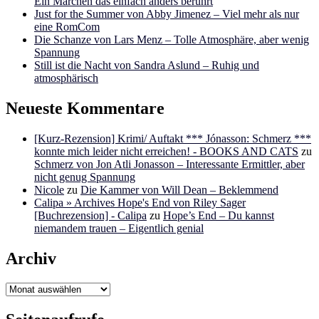
Ein Märchen das einfach anders berührt
Just for the Summer von Abby Jimenez – Viel mehr als nur
eine RomCom
Die Schanze von Lars Menz – Tolle Atmosphäre, aber wenig
Spannung
Still ist die Nacht von Sandra Aslund – Ruhig und
atmosphärisch
Neueste Kommentare
[Kurz-Rezension] Krimi/ Auftakt *** Jónasson: Schmerz ***
konnte mich leider nicht erreichen! - BOOKS AND CATS
zu
Schmerz von Jon Atli Jonasson – Interessante Ermittler, aber
nicht genug Spannung
Nicole
zu
Die Kammer von Will Dean – Beklemmend
Calipa » Archives Hope's End von Riley Sager
[Buchrezension] - Calipa
zu
Hope’s End – Du kannst
niemandem trauen – Eigentlich genial
Archiv
Archiv