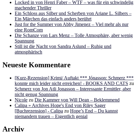
Locked in von Henri Faber – WTF – was für ein schwindelig
machender Thriller
Ein Schloss aus Silber und Scherben von Ariane L. Silbers –
Ein Märchen das einfach anders berührt
Just for the Summer von Abby Jimenez – Viel mehr als nur
eine RomCom
Die Schanze von Lars Menz – Tolle Atmosphäre, aber wenig
Spannung
Still ist die Nacht von Sandra Aslund – Ruhig und
atmosphärisch
Neueste Kommentare
[Kurz-Rezension] Krimi/ Auftakt *** Jónasson: Schmerz ***
konnte mich leider nicht erreichen! - BOOKS AND CATS
zu
Schmerz von Jon Atli Jonasson – Interessante Ermittler, aber
nicht genug Spannung
Nicole
zu
Die Kammer von Will Dean – Beklemmend
Calipa » Archives Hope's End von Riley Sager
[Buchrezension] - Calipa
zu
Hope’s End – Du kannst
niemandem trauen – Eigentlich genial
Archiv