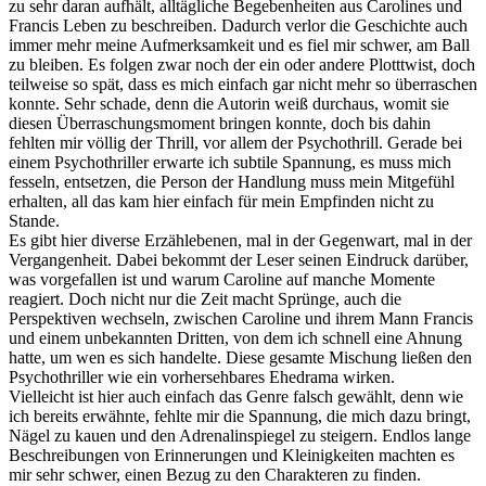
zu sehr daran aufhält, alltägliche Begebenheiten aus Carolines und
Francis Leben zu beschreiben. Dadurch verlor die Geschichte auch
immer mehr meine Aufmerksamkeit und es fiel mir schwer, am Ball
zu bleiben. Es folgen zwar noch der ein oder andere Plotttwist, doch
teilweise so spät, dass es mich einfach gar nicht mehr so überraschen
konnte. Sehr schade, denn die Autorin weiß durchaus, womit sie
diesen Überraschungsmoment bringen konnte, doch bis dahin
fehlten mir völlig der Thrill, vor allem der Psychothrill. Gerade bei
einem Psychothriller erwarte ich subtile Spannung, es muss mich
fesseln, entsetzen, die Person der Handlung muss mein Mitgefühl
erhalten, all das kam hier einfach für mein Empfinden nicht zu
Stande.
Es gibt hier diverse Erzählebenen, mal in der Gegenwart, mal in der
Vergangenheit. Dabei bekommt der Leser seinen Eindruck darüber,
was vorgefallen ist und warum Caroline auf manche Momente
reagiert. Doch nicht nur die Zeit macht Sprünge, auch die
Perspektiven wechseln, zwischen Caroline und ihrem Mann Francis
und einem unbekannten Dritten, von dem ich schnell eine Ahnung
hatte, um wen es sich handelte. Diese gesamte Mischung ließen den
Psychothriller wie ein vorhersehbares Ehedrama wirken.
Vielleicht ist hier auch einfach das Genre falsch gewählt, denn wie
ich bereits erwähnte, fehlte mir die Spannung, die mich dazu bringt,
Nägel zu kauen und den Adrenalinspiegel zu steigern. Endlos lange
Beschreibungen von Erinnerungen und Kleinigkeiten machten es
mir sehr schwer, einen Bezug zu den Charakteren zu finden.