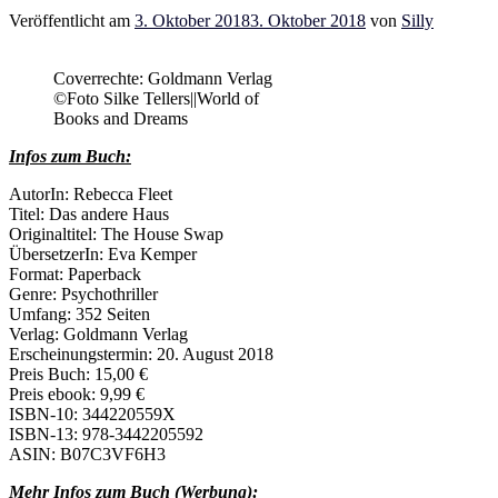
Veröffentlicht am
3. Oktober 2018
3. Oktober 2018
von
Silly
Coverrechte: Goldmann Verlag
©Foto Silke Tellers||World of
Books and Dreams
Infos zum Buch:
AutorIn: Rebecca Fleet
Titel: Das andere Haus
Originaltitel: The House Swap
ÜbersetzerIn:
Eva Kemper
Format: Paperback
Genre: Psychothriller
Umfang: 352 Seiten
Verlag: Goldmann Verlag
Erscheinungstermin: 20. August 2018
Preis Buch: 15,00 €
Preis ebook: 9,99 €
ISBN-10: 344220559X
ISBN-13: 978-3442205592
ASIN: B07C3VF6H3
Mehr Infos zum Buch (Werbung):