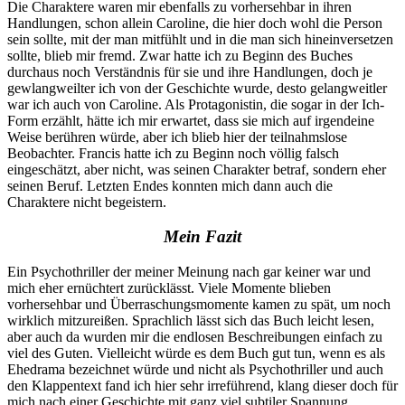
Die Charaktere waren mir ebenfalls zu vorhersehbar in ihren
Handlungen, schon allein Caroline, die hier doch wohl die Person
sein sollte, mit der man mitfühlt und in die man sich hineinversetzen
sollte, blieb mir fremd. Zwar hatte ich zu Beginn des Buches
durchaus noch Verständnis für sie und ihre Handlungen, doch je
gewlangweilter ich von der Geschichte wurde, desto gelangweitler
war ich auch von Caroline. Als Protagonistin, die sogar in der Ich-
Form erzählt, hätte ich mir erwartet, dass sie mich auf irgendeine
Weise berühren würde, aber ich blieb hier der teilnahmslose
Beobachter. Francis hatte ich zu Beginn noch völlig falsch
eingeschätzt, aber nicht, was seinen Charakter betraf, sondern eher
seinen Beruf. Letzten Endes konnten mich dann auch die
Charaktere nicht begeistern.
Mein Fazit
Ein Psychothriller der meiner Meinung nach gar keiner war und
mich eher ernüchtert zurücklässt. Viele Momente blieben
vorhersehbar und Überraschungsmomente kamen zu spät, um noch
wirklich mitzureißen. Sprachlich lässt sich das Buch leicht lesen,
aber auch da wurden mir die endlosen Beschreibungen einfach zu
viel des Guten. Vielleicht würde es dem Buch gut tun, wenn es als
Ehedrama bezeichnet würde und nicht als Psychothriller und auch
den Klappentext fand ich hier sehr irreführend, klang dieser doch für
mich nach einer Geschichte mit ganz viel subtiler Spannung.