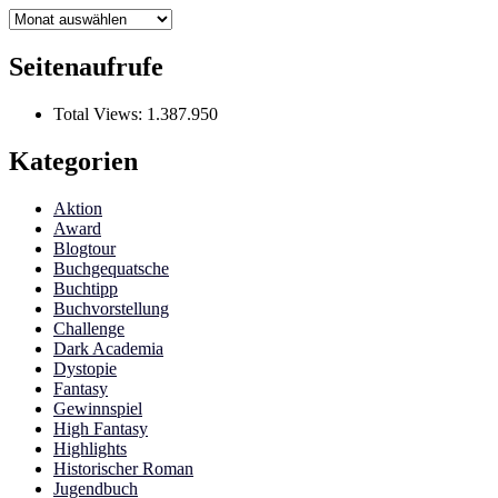
Archiv
Seitenaufrufe
Total Views:
1.387.950
Kategorien
Aktion
Award
Blogtour
Buchgequatsche
Buchtipp
Buchvorstellung
Challenge
Dark Academia
Dystopie
Fantasy
Gewinnspiel
High Fantasy
Highlights
Historischer Roman
Jugendbuch