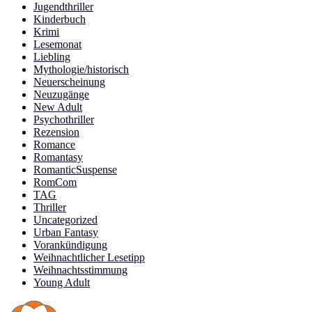
Jugendthriller
Kinderbuch
Krimi
Lesemonat
Liebling
Mythologie/historisch
Neuerscheinung
Neuzugänge
New Adult
Psychothriller
Rezension
Romance
Romantasy
RomanticSuspense
RomCom
TAG
Thriller
Uncategorized
Urban Fantasy
Vorankündigung
Weihnachtlicher Lesetipp
Weihnachtsstimmung
Young Adult