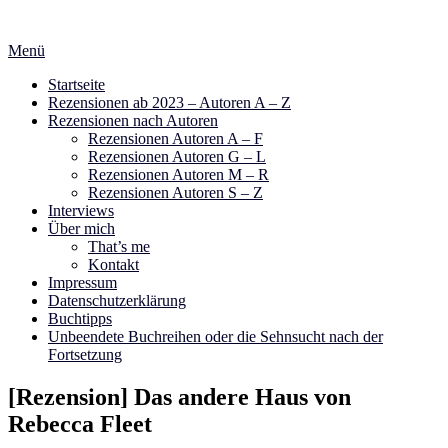
Zum
Inhalt
Menü
springen
Startseite
Rezensionen ab 2023 – Autoren A – Z
Rezensionen nach Autoren
Rezensionen Autoren A – F
Rezensionen Autoren G – L
Rezensionen Autoren M – R
Rezensionen Autoren S – Z
Interviews
Über mich
That’s me
Kontakt
Impressum
Datenschutzerklärung
Buchtipps
Unbeendete Buchreihen oder die Sehnsucht nach der
Fortsetzung
[Rezension] Das andere Haus von
Rebecca Fleet