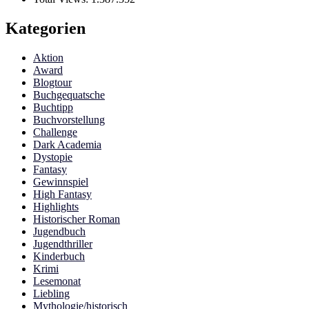
Kategorien
Aktion
Award
Blogtour
Buchgequatsche
Buchtipp
Buchvorstellung
Challenge
Dark Academia
Dystopie
Fantasy
Gewinnspiel
High Fantasy
Highlights
Historischer Roman
Jugendbuch
Jugendthriller
Kinderbuch
Krimi
Lesemonat
Liebling
Mythologie/historisch