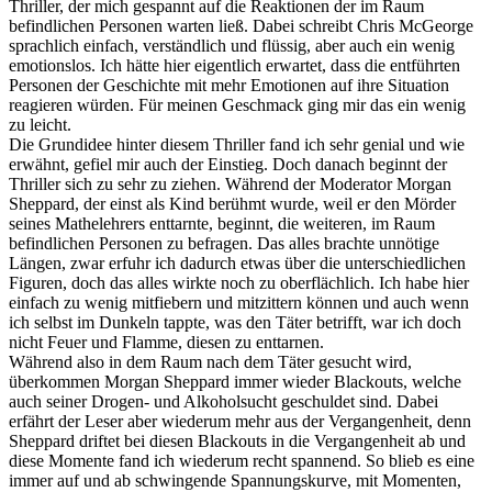
Thriller, der mich gespannt auf die Reaktionen der im Raum
befindlichen Personen warten ließ. Dabei schreibt Chris McGeorge
sprachlich einfach, verständlich und flüssig, aber auch ein wenig
emotionslos. Ich hätte hier eigentlich erwartet, dass die entführten
Personen der Geschichte mit mehr Emotionen auf ihre Situation
reagieren würden. Für meinen Geschmack ging mir das ein wenig
zu leicht.
Die Grundidee hinter diesem Thriller fand ich sehr genial und wie
erwähnt, gefiel mir auch der Einstieg. Doch danach beginnt der
Thriller sich zu sehr zu ziehen. Während der Moderator Morgan
Sheppard, der einst als Kind berühmt wurde, weil er den Mörder
seines Mathelehrers enttarnte, beginnt, die weiteren, im Raum
befindlichen Personen zu befragen. Das alles brachte unnötige
Längen, zwar erfuhr ich dadurch etwas über die unterschiedlichen
Figuren, doch das alles wirkte noch zu oberflächlich. Ich habe hier
einfach zu wenig mitfiebern und mitzittern können und auch wenn
ich selbst im Dunkeln tappte, was den Täter betrifft, war ich doch
nicht Feuer und Flamme, diesen zu enttarnen.
Während also in dem Raum nach dem Täter gesucht wird,
überkommen Morgan Sheppard immer wieder Blackouts, welche
auch seiner Drogen- und Alkoholsucht geschuldet sind. Dabei
erfährt der Leser aber wiederum mehr aus der Vergangenheit, denn
Sheppard driftet bei diesen Blackouts in die Vergangenheit ab und
diese Momente fand ich wiederum recht spannend. So blieb es eine
immer auf und ab schwingende Spannungskurve, mit Momenten,