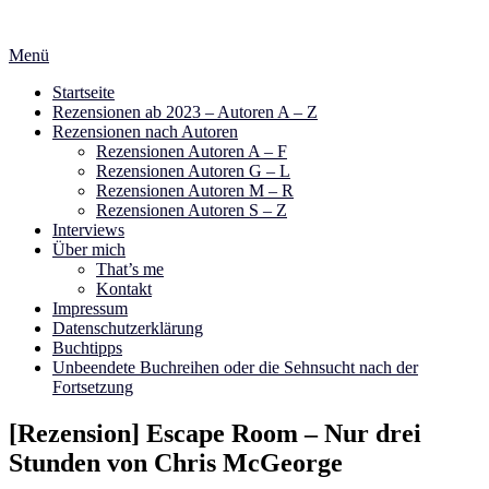
Zum
Inhalt
Menü
springen
Startseite
Rezensionen ab 2023 – Autoren A – Z
Rezensionen nach Autoren
Rezensionen Autoren A – F
Rezensionen Autoren G – L
Rezensionen Autoren M – R
Rezensionen Autoren S – Z
Interviews
Über mich
That’s me
Kontakt
Impressum
Datenschutzerklärung
Buchtipps
Unbeendete Buchreihen oder die Sehnsucht nach der
Fortsetzung
[Rezension] Escape Room – Nur drei
Stunden von Chris McGeorge