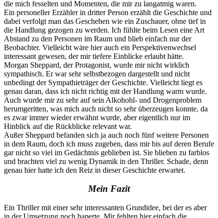
die mich fesselten und Momenten, die mir zu langatmig waren.
Ein personeller Erzähler in dritter Person erzählt die Geschichte und
dabei verfolgt man das Geschehen wie ein Zuschauer, ohne tief in
die Handlung gezogen zu werden. Ich fühlte beim Lesen eine Art
Abstand zu den Personen im Raum und blieb einfach nur der
Beobachter. Vielleicht wäre hier auch ein Perspektivenwechsel
interessant gewesen, der mir tiefere Einblicke erlaubt hätte.
Morgan Sheppard, der Protagonist, wurde mir nicht wirklich
sympathisch. Er war sehr selbstbezogen dargestellt und nicht
unbedingt der Sympathieträger der Geschichte. Vielleicht liegt es
genau daran, dass ich nicht richtig mit der Handlung warm wurde.
Auch wurde mir zu sehr auf sein Alkohohl- und Drogenproblem
herumgeritten, was mich auch nicht so sehr überzeugen konnte, da
es zwar immer wieder erwähnt wurde, aber eigentlich nur im
Hinblick auf die Rückblicke relevant war.
Außer Sheppard befanden sich ja auch noch fünf weitere Personen
in dem Raum, doch ich muss zugeben, dass mir bis auf deren Berufe
gar nicht so viel im Gedächtnis geblieben ist. Sie blieben zu farblos
und brachten viel zu wenig Dynamik in den Thriller. Schade, denn
genau hier hatte ich den Reiz in dieser Geschichte erwartet.
Mein Fazit
Ein Thriller mit einer sehr interessanten Grundidee, bei der es aber
in der Umsetzung noch haperte. Mir fehlten hier einfach die