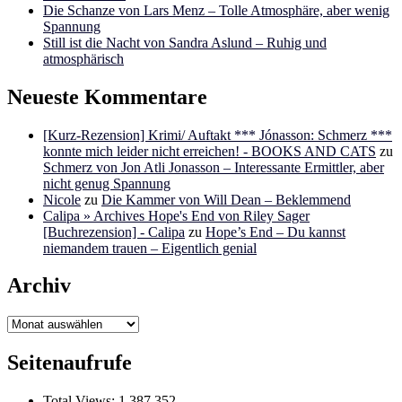
Die Schanze von Lars Menz – Tolle Atmosphäre, aber wenig
Spannung
Still ist die Nacht von Sandra Aslund – Ruhig und
atmosphärisch
Neueste Kommentare
[Kurz-Rezension] Krimi/ Auftakt *** Jónasson: Schmerz ***
konnte mich leider nicht erreichen! - BOOKS AND CATS
zu
Schmerz von Jon Atli Jonasson – Interessante Ermittler, aber
nicht genug Spannung
Nicole
zu
Die Kammer von Will Dean – Beklemmend
Calipa » Archives Hope's End von Riley Sager
[Buchrezension] - Calipa
zu
Hope’s End – Du kannst
niemandem trauen – Eigentlich genial
Archiv
Archiv
Seitenaufrufe
Total Views:
1.387.352