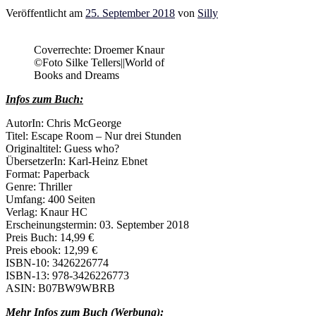
Veröffentlicht am
25. September 2018
von
Silly
Coverrechte: Droemer Knaur
©Foto Silke Tellers||World of
Books and Dreams
Infos zum Buch:
AutorIn: Chris McGeorge
Titel: Escape Room – Nur drei Stunden
Originaltitel: Guess who?
ÜbersetzerIn:
Karl-Heinz Ebnet
Format: Paperback
Genre: Thriller
Umfang: 400 Seiten
Verlag: Knaur HC
Erscheinungstermin: 03. September 2018
Preis Buch: 14,99 €
Preis ebook: 12,99 €
ISBN-10: 3426226774
ISBN-13: 978-3426226773
ASIN: B07BW9WBRB
Mehr Infos zum Buch (Werbung):