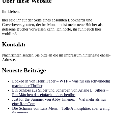
Über diese Website
Ihr Lieben,
hier seid ihr auf der Seite eines absoluten Booknerds und
Coverlovers geraten, der im Monat meist mehr neue Bücher als
gelesene Bücher vorweisen kann. Ich hoffe, ihr fühlt euch hier
wohl! <3
Kontakt:
Nachrichten senden Sie bitte an die im Impressum hinterlegte eMail-
Adresse.
Neueste Beiträge
Locked in von Henri Faber – WTF – was für ein schwindelig
machender Thriller
Ein Schloss aus Silber und Scherben von Ariane L. Silbers –
Ein Märchen das einfach anders berührt
Just for the Summer von Abby Jimenez – Viel mehr als nur
eine RomCom
Die Schanze von Lars Menz – Tolle Atmosphäre, aber wenig
Spannung