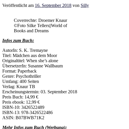
Veröffentlicht am
16. September 2018
von
Silly
Coverrechte: Droemer Knaur
©Foto Silke Tellers||World of
Books and Dreams
Infos zum Buch:
AutorIn: S. K. Tremayne
Titel: Mädchen aus dem Moor
Originaltitel:
When she’s alone
ÜbersetzerIn:
Susanne Wallbaum
Format: Paperback
Genre: Psychothriller
Umfang: 400 Seiten
Verlag: Knaur TB
Erscheinungstermin: 03. September 2018
Preis Buch: 14,99 €
Preis ebook: 12,99 €
ISBN-10: 3426522489
ISBN-13: 978-3426522486
ASIN: B07BWB71K2
Mehr Infos zum Buch (Werbung):