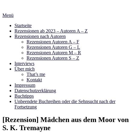
Zum
Inhalt
Menü
springen
Startseite
Rezensionen ab 2023 – Autoren A – Z
Rezensionen nach Autoren
Rezensionen Autoren A – F
Rezensionen Autoren G – L
Rezensionen Autoren M – R
Rezensionen Autoren S – Z
Interviews
Über mich
That’s me
Kontakt
Impressum
Datenschutzerklärung
Buchtipps
Unbeendete Buchreihen oder die Sehnsucht nach der
Fortsetzung
[Rezension] Mädchen aus dem Moor von
S. K. Tremayne