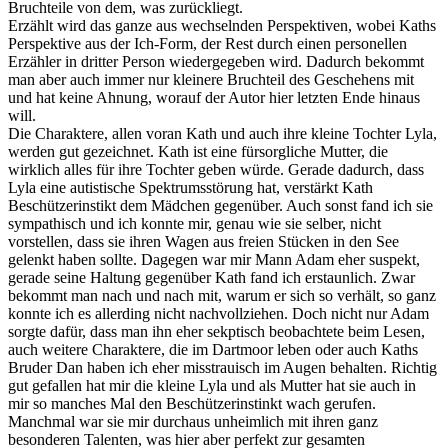
Bruchteile von dem, was zurückliegt.
Erzählt wird das ganze aus wechselnden Perspektiven, wobei Kaths
Perspektive aus der Ich-Form, der Rest durch einen personellen
Erzähler in dritter Person wiedergegeben wird. Dadurch bekommt
man aber auch immer nur kleinere Bruchteil des Geschehens mit
und hat keine Ahnung, worauf der Autor hier letzten Ende hinaus
will.
Die Charaktere, allen voran Kath und auch ihre kleine Tochter Lyla,
werden gut gezeichnet. Kath ist eine fürsorgliche Mutter, die
wirklich alles für ihre Tochter geben würde. Gerade dadurch, dass
Lyla eine autistische Spektrumsstörung hat, verstärkt Kath
Beschützerinstikt dem Mädchen gegenüber. Auch sonst fand ich sie
sympathisch und ich konnte mir, genau wie sie selber, nicht
vorstellen, dass sie ihren Wagen aus freien Stücken in den See
gelenkt haben sollte. Dagegen war mir Mann Adam eher suspekt,
gerade seine Haltung gegenüber Kath fand ich erstaunlich. Zwar
bekommt man nach und nach mit, warum er sich so verhält, so ganz
konnte ich es allerding nicht nachvollziehen. Doch nicht nur Adam
sorgte dafür, dass man ihn eher sekptisch beobachtete beim Lesen,
auch weitere Charaktere, die im Dartmoor leben oder auch Kaths
Bruder Dan haben ich eher misstrauisch im Augen behalten. Richtig
gut gefallen hat mir die kleine Lyla und als Mutter hat sie auch in
mir so manches Mal den Beschützerinstinkt wach gerufen.
Manchmal war sie mir durchaus unheimlich mit ihren ganz
besonderen Talenten, was hier aber perfekt zur gesamten