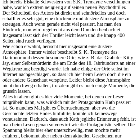
ich bereits Eiskalte Schwestern von S.K. Tremayne verschlungen
habe, war ich extrem neugierig auf seinen neuen Psychothriller.
Der Schreibstil des Autors ist direkt und schnörkellos und doch
schafft er es sehr gut, eine drückende und düstere Atmosphäre zu
erzeugen. Auch wenn gerade nicht viel passiert, hat man den
Eindruck, man wird regelrecht aus dem Dunklen beobachtet.
Insgesamt lässt sich der Thriller leicht lesen und die knapp 400
Seiten sind rasch verflogen.
Wie schon erwähnt, herrscht hier insgesamt eine düstere
Atmosphäre. Immer wieder beschreibt S. K. Tremayne das
Dartmoor und dessen besondere Orte, wie z. B. das Grab der Kitty
Jay, einer Selbstmörderin die am Ende des 18. Jahrhunderts an einer
Wegkreuzung beerdigt wurde. Ich habe einige der Orte selbst im
Internet nachgeschlagen, so dass ich hier beim Lesen doch die ein
oder andere Gänsehaut verspürte. Leider bleibt diese Atmosphäre
nicht durchweg erhalten, trotzdem gibt es noch einige Momente, die
gruseln lassen.
Alles in allem gibt es hier viele Momente, bei denen der Leser
mitgrübeln kann, was wirklich mit der Protagonistin Kath passiert
ist. So manches Mal gibt es Überraschungen, aber wo die
Geschichte letzten Endes hinführte, konnte ich keineswegs
vorausahnen. Dadurch, dass auch Kath jegliche Erinnerung fehlt, ist
man beim Lesen genau so verwirrt wie die Protagonistin selber. Die
Spannung bleibt hier eher unterschwellig, man möchte mehr
erfahren, bekommt aber neben dem aktuellen Geschehen nur