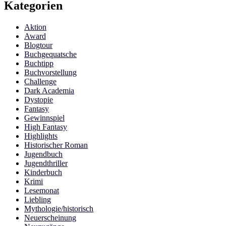
Kategorien
Aktion
Award
Blogtour
Buchgequatsche
Buchtipp
Buchvorstellung
Challenge
Dark Academia
Dystopie
Fantasy
Gewinnspiel
High Fantasy
Highlights
Historischer Roman
Jugendbuch
Jugendthriller
Kinderbuch
Krimi
Lesemonat
Liebling
Mythologie/historisch
Neuerscheinung