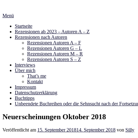
Zum
Inhalt
Menü
springen
Startseite
Rezensionen ab 2023 – Autoren A – Z
Rezensionen nach Autoren
Rezensionen Autoren A – F
Rezensionen Autoren G – L
Rezensionen Autoren M – R
Rezensionen Autoren S – Z
Interviews
Über mich
That’s me
Kontakt
Impressum
Datenschutzerklärung
Buchtipps
Unbeendete Buchreihen oder die Sehnsucht nach der Fortsetzu
Neuerscheinungen Oktober 2018
Veröffentlicht am
15. September 2018
14. September 2018
von
Silly