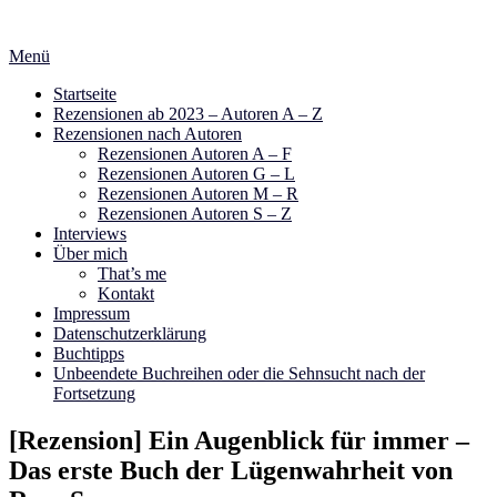
Zum
Inhalt
Menü
springen
Startseite
Rezensionen ab 2023 – Autoren A – Z
Rezensionen nach Autoren
Rezensionen Autoren A – F
Rezensionen Autoren G – L
Rezensionen Autoren M – R
Rezensionen Autoren S – Z
Interviews
Über mich
That’s me
Kontakt
Impressum
Datenschutzerklärung
Buchtipps
Unbeendete Buchreihen oder die Sehnsucht nach der
Fortsetzung
[Rezension] Ein Augenblick für immer –
Das erste Buch der Lügenwahrheit von