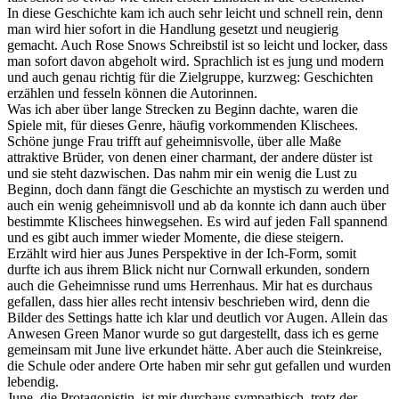
In diese Geschichte kam ich auch sehr leicht und schnell rein, denn
man wird hier sofort in die Handlung gesetzt und neugierig
gemacht. Auch Rose Snows Schreibstil ist so leicht und locker, dass
man sofort davon abgeholt wird. Sprachlich ist es jung und modern
und auch genau richtig für die Zielgruppe, kurzweg: Geschichten
erzählen und fesseln können die Autorinnen.
Was ich aber über lange Strecken zu Beginn dachte, waren die
Spiele mit, für dieses Genre, häufig vorkommenden Klischees.
Schöne junge Frau trifft auf geheimnisvolle, über alle Maße
attraktive Brüder, von denen einer charmant, der andere düster ist
und sie steht dazwischen. Das nahm mir ein wenig die Lust zu
Beginn, doch dann fängt die Geschichte an mystisch zu werden und
auch ein wenig geheimnisvoll und ab da konnte ich dann auch über
bestimmte Klischees hinwegsehen. Es wird auf jeden Fall spannend
und es gibt auch immer wieder Momente, die diese steigern.
Erzählt wird hier aus Junes Perspektive in der Ich-Form, somit
durfte ich aus ihrem Blick nicht nur Cornwall erkunden, sondern
auch die Geheimnisse rund ums Herrenhaus. Mir hat es durchaus
gefallen, dass hier alles recht intensiv beschrieben wird, denn die
Bilder des Settings hatte ich klar und deutlich vor Augen. Allein das
Anwesen Green Manor wurde so gut dargestellt, dass ich es gerne
gemeinsam mit June live erkundet hätte. Aber auch die Steinkreise,
die Schule oder andere Orte haben mir sehr gut gefallen und wurden
lebendig.
June, die Protagonistin, ist mir durchaus sympathisch, trotz der