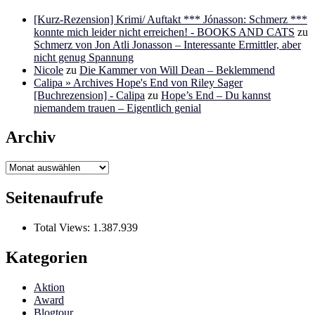
[Kurz-Rezension] Krimi/ Auftakt *** Jónasson: Schmerz ***
konnte mich leider nicht erreichen! - BOOKS AND CATS
zu
Schmerz von Jon Atli Jonasson – Interessante Ermittler, aber
nicht genug Spannung
Nicole
zu
Die Kammer von Will Dean – Beklemmend
Calipa » Archives Hope's End von Riley Sager
[Buchrezension] - Calipa
zu
Hope’s End – Du kannst
niemandem trauen – Eigentlich genial
Archiv
Archiv
Seitenaufrufe
Total Views:
1.387.939
Kategorien
Aktion
Award
Blogtour