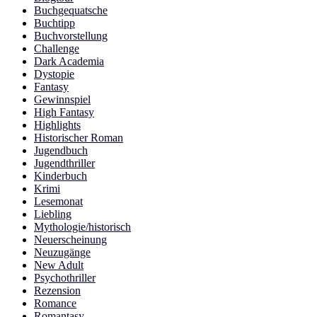
Buchgequatsche
Buchtipp
Buchvorstellung
Challenge
Dark Academia
Dystopie
Fantasy
Gewinnspiel
High Fantasy
Highlights
Historischer Roman
Jugendbuch
Jugendthriller
Kinderbuch
Krimi
Lesemonat
Liebling
Mythologie/historisch
Neuerscheinung
Neuzugänge
New Adult
Psychothriller
Rezension
Romance
Romantasy