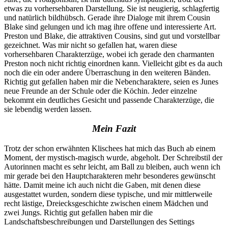
etwas zu vorhersehbaren Darstellung. Sie ist neugierig, schlagfertig
und natürlich bildhübsch. Gerade ihre Dialoge mit ihrem Cousin
Blake sind gelungen und ich mag ihre offene und interessierte Art.
Preston und Blake, die attraktiven Cousins, sind gut und vorstellbar
gezeichnet. Was mir nicht so gefallen hat, waren diese
vorhersehbaren Charakterzüge, wobei ich gerade den charmanten
Preston noch nicht richtig einordnen kann. Vielleicht gibt es da auch
noch die ein oder andere Überraschung in den weiteren Bänden.
Richtig gut gefallen haben mir die Nebencharaktere, seien es Junes
neue Freunde an der Schule oder die Köchin. Jeder einzelne
bekommt ein deutliches Gesicht und passende Charakterzüge, die
sie lebendig werden lassen.
Mein Fazit
Trotz der schon erwähnten Klischees hat mich das Buch ab einem
Moment, der mystisch-magisch wurde, abgeholt. Der Schreibstil der
Autorinnen macht es sehr leicht, am Ball zu bleiben, auch wenn ich
mir gerade bei den Hauptcharakteren mehr besonderes gewünscht
hätte. Damit meine ich auch nicht die Gaben, mit denen diese
ausgestattet wurden, sondern diese typische, und mir mittlerweile
recht lästige, Dreiecksgeschichte zwischen einem Mädchen und
zwei Jungs. Richtig gut gefallen haben mir die
Landschaftsbeschreibungen und Darstellungen des Settings