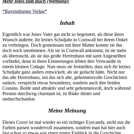
Mehr Infos zum Buch (Werbung):
*Ravensburger Verlag*
Inhalt
Eigentlich war Junes Vater gar nicht so begeistert, als diese ihren
Wunsch äußerte, ihr letztes Schuljahr in Cornwall bei ihrem Onkel
zu verbringen. Doch gemeinsam mit ihrer Mutter konnte sie ihn
doch noch umstimmen. Als sie in Cornwall ankommt, ist sie mehr
als überrascht, als sie das große Herrenhaus mit samt Angestellten
vorfindet, denn in ihren Erinnerungen lebten ihre Verwandte in
einem kleinen Cottage. Nun muss sie feststellen, dass sich ihr letztes
Schuljahr ganz anders entwickelt, als sie gedacht hätte. Nicht nur
das alte Herrenhaus, um das sich alte, geheimnisvolle Geschichten
ranken, verspricht etwas besonderes, sondern auch ihre beiden
Cousins. Beide sind attraktiv und sehr geheimnisvoll, doch während
Preston durchweg charmant ist, ist Blake düster und
undurchschaubar.
Meine Meinung
Dieses Cover ist mal wieder so ein richtiges Eyecandy, nicht nur die
Farben passen wundervoll zusammen, sondern man hat hier auch
fast schon so etwas wie einen ersten Einblick in die Geschichte.