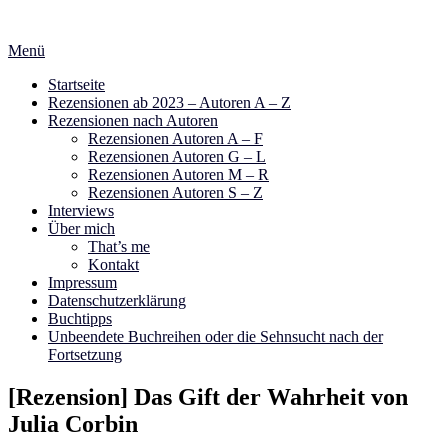
Zum
Inhalt
Menü
springen
Startseite
Rezensionen ab 2023 – Autoren A – Z
Rezensionen nach Autoren
Rezensionen Autoren A – F
Rezensionen Autoren G – L
Rezensionen Autoren M – R
Rezensionen Autoren S – Z
Interviews
Über mich
That’s me
Kontakt
Impressum
Datenschutzerklärung
Buchtipps
Unbeendete Buchreihen oder die Sehnsucht nach der
Fortsetzung
[Rezension] Das Gift der Wahrheit von
Julia Corbin