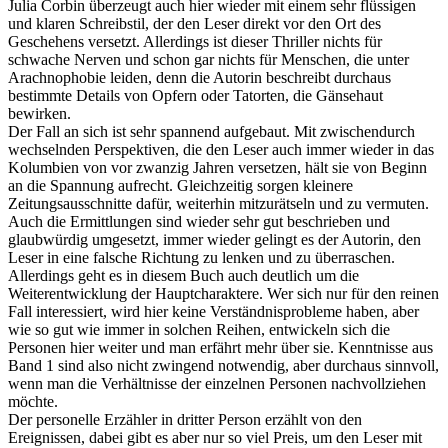
Julia Corbin überzeugt auch hier wieder mit einem sehr flüssigen
und klaren Schreibstil, der den Leser direkt vor den Ort des
Geschehens versetzt. Allerdings ist dieser Thriller nichts für
schwache Nerven und schon gar nichts für Menschen, die unter
Arachnophobie leiden, denn die Autorin beschreibt durchaus
bestimmte Details von Opfern oder Tatorten, die Gänsehaut
bewirken.
Der Fall an sich ist sehr spannend aufgebaut. Mit zwischendurch
wechselnden Perspektiven, die den Leser auch immer wieder in das
Kolumbien von vor zwanzig Jahren versetzen, hält sie von Beginn
an die Spannung aufrecht. Gleichzeitig sorgen kleinere
Zeitungsausschnitte dafür, weiterhin mitzurätseln und zu vermuten.
Auch die Ermittlungen sind wieder sehr gut beschrieben und
glaubwürdig umgesetzt, immer wieder gelingt es der Autorin, den
Leser in eine falsche Richtung zu lenken und zu überraschen.
Allerdings geht es in diesem Buch auch deutlich um die
Weiterentwicklung der Hauptcharaktere. Wer sich nur für den reinen
Fall interessiert, wird hier keine Verständnisprobleme haben, aber
wie so gut wie immer in solchen Reihen, entwickeln sich die
Personen hier weiter und man erfährt mehr über sie. Kenntnisse aus
Band 1 sind also nicht zwingend notwendig, aber durchaus sinnvoll,
wenn man die Verhältnisse der einzelnen Personen nachvollziehen
möchte.
Der personelle Erzähler in dritter Person erzählt von den
Ereignissen, dabei gibt es aber nur so viel Preis, um den Leser mit