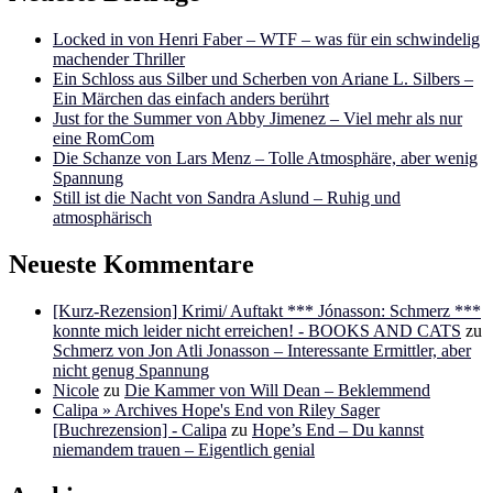
Locked in von Henri Faber – WTF – was für ein schwindelig
machender Thriller
Ein Schloss aus Silber und Scherben von Ariane L. Silbers –
Ein Märchen das einfach anders berührt
Just for the Summer von Abby Jimenez – Viel mehr als nur
eine RomCom
Die Schanze von Lars Menz – Tolle Atmosphäre, aber wenig
Spannung
Still ist die Nacht von Sandra Aslund – Ruhig und
atmosphärisch
Neueste Kommentare
[Kurz-Rezension] Krimi/ Auftakt *** Jónasson: Schmerz ***
konnte mich leider nicht erreichen! - BOOKS AND CATS
zu
Schmerz von Jon Atli Jonasson – Interessante Ermittler, aber
nicht genug Spannung
Nicole
zu
Die Kammer von Will Dean – Beklemmend
Calipa » Archives Hope's End von Riley Sager
[Buchrezension] - Calipa
zu
Hope’s End – Du kannst
niemandem trauen – Eigentlich genial