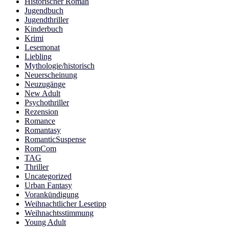
Historischer Roman
Jugendbuch
Jugendthriller
Kinderbuch
Krimi
Lesemonat
Liebling
Mythologie/historisch
Neuerscheinung
Neuzugänge
New Adult
Psychothriller
Rezension
Romance
Romantasy
RomanticSuspense
RomCom
TAG
Thriller
Uncategorized
Urban Fantasy
Vorankündigung
Weihnachtlicher Lesetipp
Weihnachtsstimmung
Young Adult