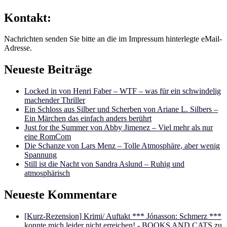
Kontakt:
Nachrichten senden Sie bitte an die im Impressum hinterlegte eMail-
Adresse.
Neueste Beiträge
Locked in von Henri Faber – WTF – was für ein schwindelig
machender Thriller
Ein Schloss aus Silber und Scherben von Ariane L. Silbers –
Ein Märchen das einfach anders berührt
Just for the Summer von Abby Jimenez – Viel mehr als nur
eine RomCom
Die Schanze von Lars Menz – Tolle Atmosphäre, aber wenig
Spannung
Still ist die Nacht von Sandra Aslund – Ruhig und
atmosphärisch
Neueste Kommentare
[Kurz-Rezension] Krimi/ Auftakt *** Jónasson: Schmerz ***
konnte mich leider nicht erreichen! - BOOKS AND CATS
zu