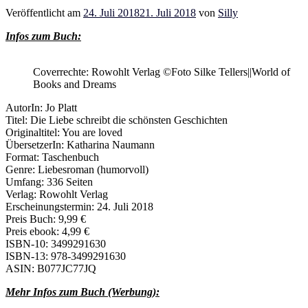
Veröffentlicht am
24. Juli 2018
21. Juli 2018
von
Silly
Infos zum Buch:
Coverrechte: Rowohlt Verlag ©Foto Silke Tellers||World of
Books and Dreams
AutorIn: Jo Platt
Titel: Die Liebe schreibt die schönsten Geschichten
Originaltitel: You are loved
ÜbersetzerIn:
Katharina Naumann
Format: Taschenbuch
Genre: Liebesroman (humorvoll)
Umfang: 336 Seiten
Verlag: Rowohlt Verlag
Erscheinungstermin: 24. Juli 2018
Preis Buch: 9,99 €
Preis ebook: 4,99 €
ISBN-10: 3499291630
ISBN-13: 978-3499291630
ASIN: B077JC77JQ
Mehr Infos zum Buch (Werbung):