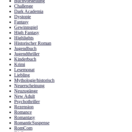
Buchvorstellung
Challenge
Dark Academia
Dystopie
Fantasy
Gewinnspiel
High Fantasy
Highlights
Historischer Roman
Jugendbuch
Jugendthriller
Kinderbuch
Krimi
Lesemonat
Liebling
Mythologie/historisch
Neuerscheinung
Neuzugänge
New Adult
Psychothriller
Rezension
Romance
Romantasy
RomanticSuspense
RomCom