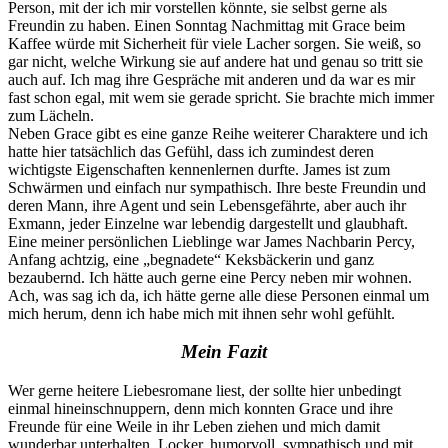
Person, mit der ich mir vorstellen könnte, sie selbst gerne als
Freundin zu haben. Einen Sonntag Nachmittag mit Grace beim
Kaffee würde mit Sicherheit für viele Lacher sorgen. Sie weiß, so
gar nicht, welche Wirkung sie auf andere hat und genau so tritt sie
auch auf. Ich mag ihre Gespräche mit anderen und da war es mir
fast schon egal, mit wem sie gerade spricht. Sie brachte mich immer
zum Lächeln.
Neben Grace gibt es eine ganze Reihe weiterer Charaktere und ich
hatte hier tatsächlich das Gefühl, dass ich zumindest deren
wichtigste Eigenschaften kennenlernen durfte. James ist zum
Schwärmen und einfach nur sympathisch. Ihre beste Freundin und
deren Mann, ihre Agent und sein Lebensgefährte, aber auch ihr
Exmann, jeder Einzelne war lebendig dargestellt und glaubhaft.
Eine meiner persönlichen Lieblinge war James Nachbarin Percy,
Anfang achtzig, eine „begnadete“ Keksbäckerin und ganz
bezaubernd. Ich hätte auch gerne eine Percy neben mir wohnen.
Ach, was sag ich da, ich hätte gerne alle diese Personen einmal um
mich herum, denn ich habe mich mit ihnen sehr wohl gefühlt.
Mein Fazit
Wer gerne heitere Liebesromane liest, der sollte hier unbedingt
einmal hineinschnuppern, denn mich konnten Grace und ihre
Freunde für eine Weile in ihr Leben ziehen und mich damit
wunderbar unterhalten. Locker, humorvoll, sympathisch und mit