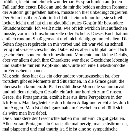
fröhlich, leicht und einfach wunderbar. Es sprach mich auf jeden
Fall auf den ersten Blick an und da mir die beiden anderen Romane
der Autorin gut gefallen haben, musste ich hier unbedingt zugreifen.
Der Schreibstil der Autorin Jo Platt ist einfach nur toll, sie schreibt
locker, leicht und hat ein unglaublich gutes Gespür für besondere
Situationskomik. Ich weiß nicht, wie oft ich wirklich laut auflachen
musste, vor mich hinschmunzelte oder lächelte. Dieses Buch hat mir
einfach rundum Spaß gemacht und mich richtig gut unterhalten. Die
Seiten flogen regelrecht an mir vorbei und ich war viel zu schnell
fertig mit Graces Geschichte. Dabei ist es aber nicht platt oder flach
geschrieben, sondern durch bestimmte Momente und kleine Details,
aber vor allem durch ihre Charaktere war diese Geschichte lebendig
und zauberte mir ein Kopfkino, als würde ich eine Liebeskomödie
im Fernsehen schauen.
Mag sein, dass hier das ein oder andere vorauszusehen ist, aber
trotzdem gibt es Momente und Situationen, in die Grace gerät, die
überraschen konnten. Jo Platt erzählt diese Momente so humorvoll
und mit dem richtigen Gespür, einfach nur herrlich zum Grinsen.
Grace, die Protagonistin, erzählt hier aus ihrer Perspektive in der
Ich-Form. Man begleitet sie durch ihren Alltag und erlebt alles durch
ihre Augen. Man ist dabei ganz nah am Geschehen und fühlt sich,
als wäre man live dabei.
Die Charaktere der Geschichte haben mir unheimlich gut gefallen.
Allen voran Protagonistin Grace, die mal nervig, mal selbstironisch,
mal plappernd und mal traurig ist. Sie ist eine so sympathische