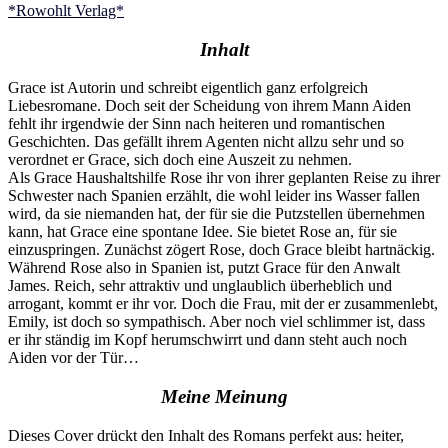
*Rowohlt Verlag*
Inhalt
Grace ist Autorin und schreibt eigentlich ganz erfolgreich
Liebesromane. Doch seit der Scheidung von ihrem Mann Aiden
fehlt ihr irgendwie der Sinn nach heiteren und romantischen
Geschichten. Das gefällt ihrem Agenten nicht allzu sehr und so
verordnet er Grace, sich doch eine Auszeit zu nehmen.
Als Grace Haushaltshilfe Rose ihr von ihrer geplanten Reise zu ihrer
Schwester nach Spanien erzählt, die wohl leider ins Wasser fallen
wird, da sie niemanden hat, der für sie die Putzstellen übernehmen
kann, hat Grace eine spontane Idee. Sie bietet Rose an, für sie
einzuspringen. Zunächst zögert Rose, doch Grace bleibt hartnäckig.
Während Rose also in Spanien ist, putzt Grace für den Anwalt
James. Reich, sehr attraktiv und unglaublich überheblich und
arrogant, kommt er ihr vor. Doch die Frau, mit der er zusammenlebt,
Emily, ist doch so sympathisch. Aber noch viel schlimmer ist, dass
er ihr ständig im Kopf herumschwirrt und dann steht auch noch
Aiden vor der Tür…
Meine Meinung
Dieses Cover drückt den Inhalt des Romans perfekt aus: heiter,