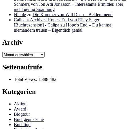
Schmerz von Jon Atli Jonasson – Interessante Ermittler, aber
nicht genug Spannung
Nicole
zu
Die Kammer von Will Dean – Beklemmend
Calipa » Archives Hope's End von Riley Sager
[Buchrezension] - Calipa
zu
Hope’s End – Du kannst
niemandem trauen – Eigentlich genial
Archiv
Archiv
Seitenaufrufe
Total Views:
1.388.482
Kategorien
Aktion
Award
Blogtour
Buchgequatsche
Buchtipp