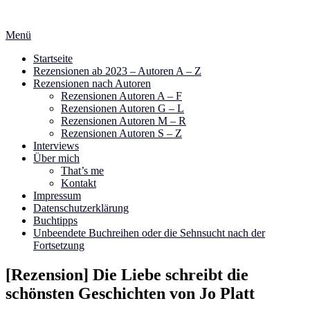
Zum
Inhalt
Menü
springen
Startseite
Rezensionen ab 2023 – Autoren A – Z
Rezensionen nach Autoren
Rezensionen Autoren A – F
Rezensionen Autoren G – L
Rezensionen Autoren M – R
Rezensionen Autoren S – Z
Interviews
Über mich
That’s me
Kontakt
Impressum
Datenschutzerklärung
Buchtipps
Unbeendete Buchreihen oder die Sehnsucht nach der
Fortsetzung
[Rezension] Die Liebe schreibt die
schönsten Geschichten von Jo Platt