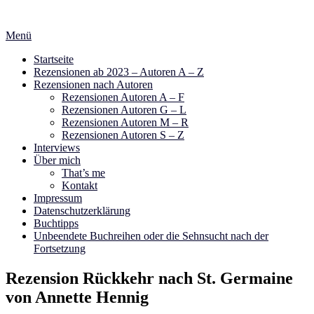
Zum
Inhalt
Menü
springen
Startseite
Rezensionen ab 2023 – Autoren A – Z
Rezensionen nach Autoren
Rezensionen Autoren A – F
Rezensionen Autoren G – L
Rezensionen Autoren M – R
Rezensionen Autoren S – Z
Interviews
Über mich
That’s me
Kontakt
Impressum
Datenschutzerklärung
Buchtipps
Unbeendete Buchreihen oder die Sehnsucht nach der
Fortsetzung
Rezension Rückkehr nach St. Germaine
von Annette Hennig