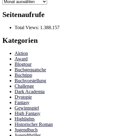
Archiv
Seitenaufrufe
Total Views:
1.388.157
Kategorien
Aktion
Award
Blogtour
Buchgequatsche
Buchtipp
Buchvorstellung
Challenge
Dark Academia
Dystopie
Fantasy
Gewinnspiel
High Fantasy
Highlights
Historischer Roman
Jugendbuch
Jugendthriller