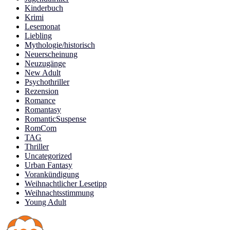
Kinderbuch
Krimi
Lesemonat
Liebling
Mythologie/historisch
Neuerscheinung
Neuzugänge
New Adult
Psychothriller
Rezension
Romance
Romantasy
RomanticSuspense
RomCom
TAG
Thriller
Uncategorized
Urban Fantasy
Vorankündigung
Weihnachtlicher Lesetipp
Weihnachtsstimmung
Young Adult