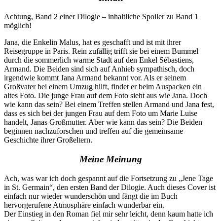
Achtung, Band 2 einer Dilogie – inhaltliche Spoiler zu Band 1
möglich!
Jana, die Enkelin Malus, hat es geschafft und ist mit ihrer
Reisegruppe in Paris. Rein zufällig trifft sie bei einem Bummel
durch die sommerlich warme Stadt auf den Enkel Sébastiens,
Armand. Die Beiden sind sich auf Anhieb sympathisch, doch
irgendwie kommt Jana Armand bekannt vor. Als er seinem
Großvater bei einem Umzug hilft, findet er beim Auspacken ein
altes Foto. Die junge Frau auf dem Foto sieht aus wie Jana. Doch
wie kann das sein? Bei einem Treffen stellen Armand und Jana fest,
dass es sich bei der jungen Frau auf dem Foto um Marie Luise
handelt, Janas Großmutter. Aber wie kann das sein? Die Beiden
beginnen nachzuforschen und treffen auf die gemeinsame
Geschichte ihrer Großeltern.
Meine Meinung
Ach, was war ich doch gespannt auf die Fortsetzung zu „Jene Tage
in St. Germain“, den ersten Band der Dilogie. Auch dieses Cover ist
einfach nur wieder wunderschön und fängt die im Buch
hervorgerufene Atmosphäre einfach wunderbar ein.
Der Einstieg in den Roman fiel mir sehr leicht, denn kaum hatte ich