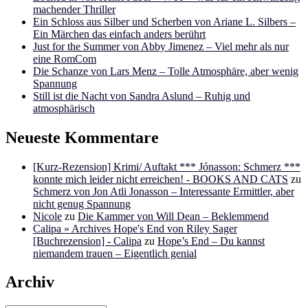
machender Thriller
Ein Schloss aus Silber und Scherben von Ariane L. Silbers –
Ein Märchen das einfach anders berührt
Just for the Summer von Abby Jimenez – Viel mehr als nur
eine RomCom
Die Schanze von Lars Menz – Tolle Atmosphäre, aber wenig
Spannung
Still ist die Nacht von Sandra Aslund – Ruhig und
atmosphärisch
Neueste Kommentare
[Kurz-Rezension] Krimi/ Auftakt *** Jónasson: Schmerz ***
konnte mich leider nicht erreichen! - BOOKS AND CATS
zu
Schmerz von Jon Atli Jonasson – Interessante Ermittler, aber
nicht genug Spannung
Nicole
zu
Die Kammer von Will Dean – Beklemmend
Calipa » Archives Hope's End von Riley Sager
[Buchrezension] - Calipa
zu
Hope’s End – Du kannst
niemandem trauen – Eigentlich genial
Archiv