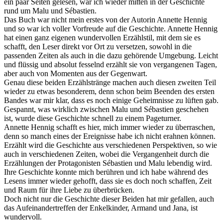
ein paar Seiten gelesen, war ich wieder mitten in der Geschichte
rund um Malu und Sébastien.
Das Buch war nicht mein erstes von der Autorin Annette Hennig
und so war ich voller Vorfreude auf die Geschichte. Annette Hennig
hat einen ganz eigenen wundervollen Erzählstil, mit dem sie es
schafft, den Leser direkt vor Ort zu versetzen, sowohl in die
passenden Zeiten als auch in die dazu gehörende Umgebung. Leicht
und flüssig und absolut fesselnd erzählt sie von vergangenen Tagen,
aber auch von Momenten aus der Gegenwart.
Genau diese beiden Erzählstränge machen auch diesen zweiten Teil
wieder zu etwas besonderem, denn schon beim Beenden des ersten
Bandes war mir klar, dass es noch einige Geheimnisse zu lüften gab.
Gespannt, was wirklich zwischen Malu und Sébastien geschehen
ist, wurde diese Geschichte schnell zu einem Pageturner.
Annette Hennig schafft es hier, mich immer wieder zu überraschen,
denn so manch eines der Ereignisse habe ich nicht erahnen können.
Erzählt wird die Geschichte aus verschiedenen Perspektiven, so wie
auch in verschiedenen Zeiten, wobei die Vergangenheit durch die
Erzählungen der Protagonisten Sébastien und Malu lebendig wird.
Ihre Geschichte konnte mich berühren und ich habe während des
Lesens immer wieder gehofft, dass sie es doch noch schaffen, Zeit
und Raum für ihre Liebe zu überbrücken.
Doch nicht nur die Geschichte dieser Beiden hat mir gefallen, auch
das Aufeinandertreffen der Enkelkinder, Armand und Jana, ist
wundervoll.