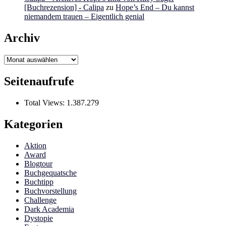
[Buchrezension] - Calipa
zu
Hope’s End – Du kannst
niemandem trauen – Eigentlich genial
Archiv
Archiv
Seitenaufrufe
Total Views:
1.387.279
Kategorien
Aktion
Award
Blogtour
Buchgequatsche
Buchtipp
Buchvorstellung
Challenge
Dark Academia
Dystopie