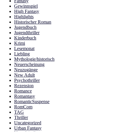
Fantasy
Gewinnspiel
High Fantasy
Highlights
Historischer Roman
Jugendbuch
Jugendthriller
Kinderbuch
Krimi
Lesemonat
Liebling
Mythologie/historisch
Neuerscheinung
Neuzugänge
New Adult
Psychothriller
Rezension
Romance
Romantasy
RomanticSuspense
RomCom
TAG
Thriller
Uncategorized
Urban Fantasy