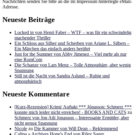
Nachrichten senden Sie bitte an die im Impressum hinterlegte eMail-
Adresse.
Neueste Beiträge
Locked in von Henri Faber – WTF – was für ein schwindelig
machender Thriller
Ein Schloss aus Silber und Scherben von Ariane L. Silbers –
Ein Märchen das einfach anders berührt
Just for the Summer von Abby Jimenez – Viel mehr als nur
eine RomCom
Die Schanze von Lars Menz – Tolle Atmosphäre, aber wenig
Spannung
Still ist die Nacht von Sandra Aslund – Ruhig und
atmosphärisch
Neueste Kommentare
[Kurz-Rezension] Krimi/ Auftakt *** Jónasson: Schmerz ***
konnte mich leider nicht erreichen! - BOOKS AND CATS
zu
Schmerz von Jon Atli Jonasson – Interessante Ermittler, aber
nicht genug Spannung
Nicole
zu
Die Kammer von Will Dean – Beklemmend
Calipa » Archives Hope's End von Riley Sager