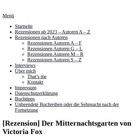
Zum
Inhalt
Menü
springen
Startseite
Rezensionen ab 2023 – Autoren A – Z
Rezensionen nach Autoren
Rezensionen Autoren A – F
Rezensionen Autoren G – L
Rezensionen Autoren M – R
Rezensionen Autoren S – Z
Interviews
Über mich
That’s me
Kontakt
Impressum
Datenschutzerklärung
Buchtipps
Unbeendete Buchreihen oder die Sehnsucht nach der
Fortsetzung
[Rezension] Der Mitternachtsgarten von
Victoria Fox