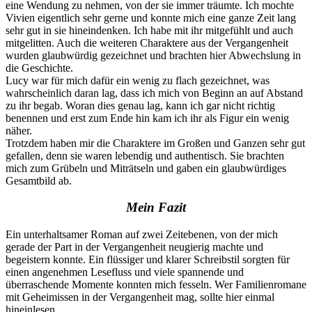
eine Wendung zu nehmen, von der sie immer träumte. Ich mochte
Vivien eigentlich sehr gerne und konnte mich eine ganze Zeit lang
sehr gut in sie hineindenken. Ich habe mit ihr mitgefühlt und auch
mitgelitten. Auch die weiteren Charaktere aus der Vergangenheit
wurden glaubwürdig gezeichnet und brachten hier Abwechslung in
die Geschichte.
Lucy war für mich dafür ein wenig zu flach gezeichnet, was
wahrscheinlich daran lag, dass ich mich von Beginn an auf Abstand
zu ihr begab. Woran dies genau lag, kann ich gar nicht richtig
benennen und erst zum Ende hin kam ich ihr als Figur ein wenig
näher.
Trotzdem haben mir die Charaktere im Großen und Ganzen sehr gut
gefallen, denn sie waren lebendig und authentisch. Sie brachten
mich zum Grübeln und Miträtseln und gaben ein glaubwürdiges
Gesamtbild ab.
Mein Fazit
Ein unterhaltsamer Roman auf zwei Zeitebenen, von der mich
gerade der Part in der Vergangenheit neugierig machte und
begeistern konnte. Ein flüssiger und klarer Schreibstil sorgten für
einen angenehmen Lesefluss und viele spannende und
überraschende Momente konnten mich fesseln. Wer Familienromane
mit Geheimissen in der Vergangenheit mag, sollte hier einmal
hineinlesen.