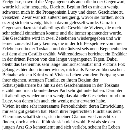
Ereignisse, sowohl die Vergangenen als auch die in der Gegenwart,
wurde ich sehr neugierig. Doch zu Beginn fiel es mir ein wenig
schwerer, mich in die Protagonistin Lucy und deren Geschichte zu
versetzen. Zwar war ich äußerst neugierig, wovor sie fortlief, doch
es zog sich ein wenig, bis ich davon gefesselt wurde. Ganz im
Gegensatz dazu steht allerdings die Geschichte Viviens, die mich
sehr schnell einnehmen konnte und die immer spannender wurde.
Die Geschichte wird in zwei Zeitebenen wiedergegeben und wir
lernen zunächst Lucy kennen, die in der Ich-Perspektive von ihren
Erlebnissen in der Toskana und der äußerst selsamen Begebenheiten
auf dem alten Castillo erzählt. Währenddessen berichtet ein Erzähler
in der dritten Person von den längst vergangenen Tagen. Dabei
bleibt das Geheimnis sehr lange undurchschaubar und Victoria Fox
gelang es hier doch immer wieder, mich aufs Neue zu überraschen.
Beinahe wie ein Krimi wird Viviens Leben von dem Fortgang von
ihrer eigenen, strengen Familie, zu ihrem Beginn der
Schauspielkarriere bis hin zu den Geschehnissen in der Toskana
erzählt und mich konnte dieser Part sehr gut unterhalten. Darunter
litt allerdings wiederum ein wenig das aktuelle Geschehen rund um
Lucy, von denen ich auch ein wenig mehr erwartet habe.
Vivien ist eine sehr interessante Persönlichkeit, deren Entwicklung
mir sehr gut gefallen hat. Nach ihrer regelrechten Flucht aus dem
Elternhaus schafft sie es, sich in einer Glamourwelt zurecht zu
finden, doch auch da fühlt sie sich nicht wohl. Erst als sie den
jungen Arzt Gio kennenlernt und sich verliebt, scheint ihr Leben