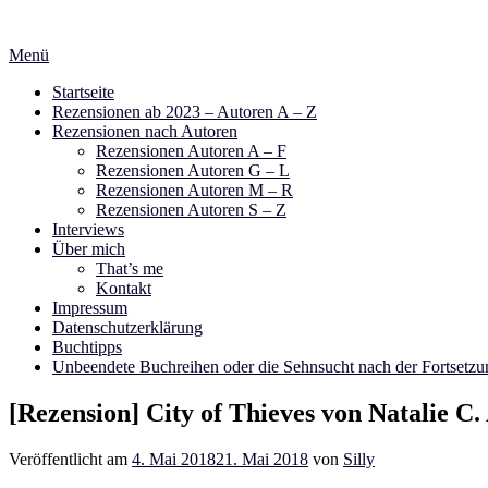
Zum
Inhalt
Menü
springen
Startseite
Rezensionen ab 2023 – Autoren A – Z
Rezensionen nach Autoren
Rezensionen Autoren A – F
Rezensionen Autoren G – L
Rezensionen Autoren M – R
Rezensionen Autoren S – Z
Interviews
Über mich
That’s me
Kontakt
Impressum
Datenschutzerklärung
Buchtipps
Unbeendete Buchreihen oder die Sehnsucht nach der Fortsetzu
[Rezension] City of Thieves von Natalie C
Veröffentlicht am
4. Mai 2018
21. Mai 2018
von
Silly