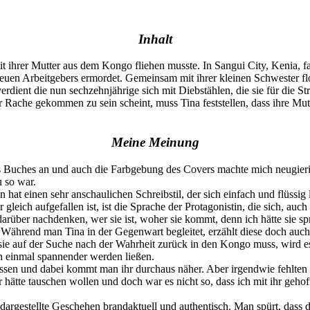
Inhalt
 mit ihrer Mutter aus dem Kongo fliehen musste. In Sangui City, Kenia,
uen Arbeitgebers ermordet. Gemeinsam mit ihrer kleinen Schwester floh
verdient die nun sechzehnjährige sich mit Diebstählen, die sie für die 
r Rache gekommen zu sein scheint, muss Tina feststellen, dass ihre Mut
Meine Meinung
s Buches an und auch die Farbgebung des Covers machte mich neugierig. 
u so war.
n hat einen sehr anschaulichen Schreibstil, der sich einfach und flüssig 
er gleich aufgefallen ist, ist die Sprache der Protagonistin, die sich, a
darüber nachdenken, wer sie ist, woher sie kommt, denn ich hätte sie s
 Während man Tina in der Gegenwart begleitet, erzählt diese doch auc
sie auf der Suche nach der Wahrheit zurück in den Kongo muss, wird 
 einmal spannender werden ließen.
bnissen und dabei kommt man ihr durchaus näher. Aber irgendwie fehlte
 hätte tauschen wollen und doch war es nicht so, dass ich mit ihr gehof
dargestellte Geschehen brandaktuell und authentisch. Man spürt, dass d