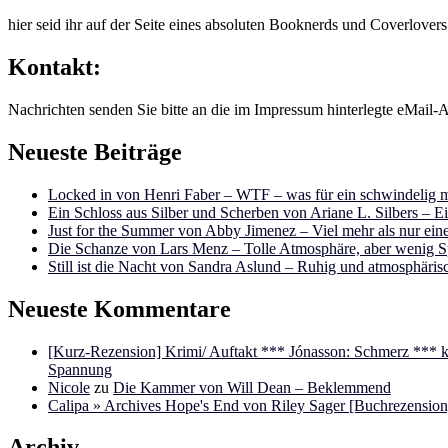
hier seid ihr auf der Seite eines absoluten Booknerds und Coverlover
Kontakt:
Nachrichten senden Sie bitte an die im Impressum hinterlegte eMail-A
Neueste Beiträge
Locked in von Henri Faber – WTF – was für ein schwindelig m
Ein Schloss aus Silber und Scherben von Ariane L. Silbers – E
Just for the Summer von Abby Jimenez – Viel mehr als nur e
Die Schanze von Lars Menz – Tolle Atmosphäre, aber wenig 
Still ist die Nacht von Sandra Aslund – Ruhig und atmosphäris
Neueste Kommentare
[Kurz-Rezension] Krimi/ Auftakt *** Jónasson: Schmerz ***
Spannung
Nicole
zu
Die Kammer von Will Dean – Beklemmend
Calipa » Archives Hope's End von Riley Sager [Buchrezension]
Archiv