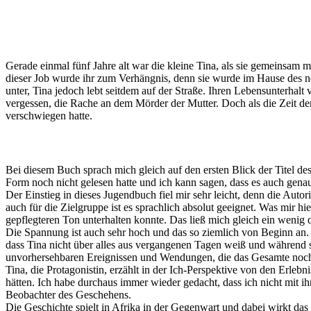
Gerade einmal fünf Jahre alt war die kleine Tina, als sie gemeinsam
dieser Job wurde ihr zum Verhängnis, denn sie wurde im Hause des ne
unter, Tina jedoch lebt seitdem auf der Straße. Ihren Lebensunterhalt 
vergessen, die Rache an dem Mörder der Mutter. Doch als die Zeit de
verschwiegen hatte.
Bei diesem Buch sprach mich gleich auf den ersten Blick der Titel de
Form noch nicht gelesen hatte und ich kann sagen, dass es auch gena
Der Einstieg in dieses Jugendbuch fiel mir sehr leicht, denn die Autori
auch für die Zielgruppe ist es sprachlich absolut geeignet. Was mir hi
gepflegteren Ton unterhalten konnte. Das ließ mich gleich ein wenig 
Die Spannung ist auch sehr hoch und das so ziemlich von Beginn an.
dass Tina nicht über alles aus vergangenen Tagen weiß und während 
unvorhersehbaren Ereignissen und Wendungen, die das Gesamte noch
Tina, die Protagonistin, erzählt in der Ich-Perspektive von den Erle
hätten. Ich habe durchaus immer wieder gedacht, dass ich nicht mit ihr
Beobachter des Geschehens.
Die Geschichte spielt in Afrika in der Gegenwart und dabei wirkt das 