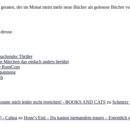
s geraten, der im Monat meist mehr neue Bücher als gelesene Bücher vor
dresse.
achender Thriller
in Märchen das einfach anders berührt
ine RomCom
Spannung
ch
 konnte mich leider nicht erreichen! - BOOKS AND CATS
zu
Schmerz v
 - Calipa
zu
Hope’s End – Du kannst niemandem trauen – Eigentlich g