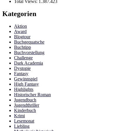
Total Views:
1.387.423
Kategorien
Aktion
Award
Blogtour
Buchgequatsche
Buchtipp
Buchvorstellung
Challenge
Dark Academia
Dystopie
Fantasy
Gewinnspiel
High Fantasy
Highlights
Historischer Roman
Jugendbuch
Jugendthriller
Kinderbuch
Krimi
Lesemonat
Liebling