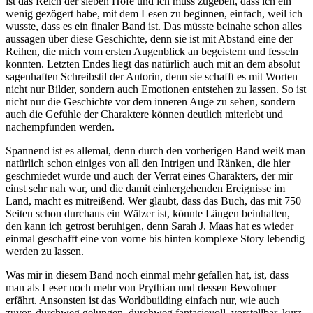
ist das Reich der sieben Höfe und ich muss zugeben, dass ich ein
wenig gezögert habe, mit dem Lesen zu beginnen, einfach, weil ich
wusste, dass es ein finaler Band ist. Das müsste beinahe schon alles
aussagen über diese Geschichte, denn sie ist mit Abstand eine der
Reihen, die mich vom ersten Augenblick an begeistern und fesseln
konnten. Letzten Endes liegt das natürlich auch mit an dem absolut
sagenhaften Schreibstil der Autorin, denn sie schafft es mit Worten
nicht nur Bilder, sondern auch Emotionen entstehen zu lassen. So ist
nicht nur die Geschichte vor dem inneren Auge zu sehen, sondern
auch die Gefühle der Charaktere können deutlich miterlebt und
nachempfunden werden.
Spannend ist es allemal, denn durch den vorherigen Band weiß man
natürlich schon einiges von all den Intrigen und Ränken, die hier
geschmiedet wurde und auch der Verrat eines Charakters, der mir
einst sehr nah war, und die damit einhergehenden Ereignisse im
Land, macht es mitreißend. Wer glaubt, dass das Buch, das mit 750
Seiten schon durchaus ein Wälzer ist, könnte Längen beinhalten,
den kann ich getrost beruhigen, denn Sarah J. Maas hat es wieder
einmal geschafft eine von vorne bis hinten komplexe Story lebendig
werden zu lassen.
Was mir in diesem Band noch einmal mehr gefallen hat, ist, dass
man als Leser noch mehr von Prythian und dessen Bewohner
erfährt. Ansonsten ist das Worldbuilding einfach nur, wie auch
zuvor, durchweg gelungen, durchweg fantasievoll, vorstellbar, kurz