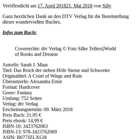
Veröffentlicht am
17. April 2018
21. Mai 2018
von
Silly
Ganz herzlichen Dank an den DTV Verlag für die Bereitstellung
dieses wundervorllen Buches.
Infos zum Buch:
Coverrechte: dtv Verlag © Foto Silke Tellers||World
of Books and Dreams
AutorIn: Sarah J. Maas
Titel: Das Reich der sieben Höfe Sterne und Schwerter
Originaltitel: A Court of Wings and Ruin
ÜbersetzerIn:
Alexandra Ernst
Format: Hardcover
Genre: Fantasy
Umfang: 752 Seiten
Verlag: dtv Verlag
Erscheinungstermin: 09. März 2018
Preis Buch: 21,95 €
Preis ebook: 14,99 €
ISBN-10: 3423762063
ISBN-13: 978-3423762069
ASIN: B077JZLXGH