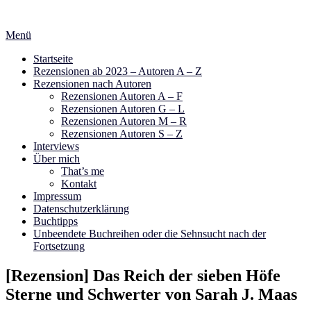
Zum
Inhalt
Menü
springen
Startseite
Rezensionen ab 2023 – Autoren A – Z
Rezensionen nach Autoren
Rezensionen Autoren A – F
Rezensionen Autoren G – L
Rezensionen Autoren M – R
Rezensionen Autoren S – Z
Interviews
Über mich
That’s me
Kontakt
Impressum
Datenschutzerklärung
Buchtipps
Unbeendete Buchreihen oder die Sehnsucht nach der
Fortsetzung
[Rezension] Das Reich der sieben Höfe
Sterne und Schwerter von Sarah J. Maas