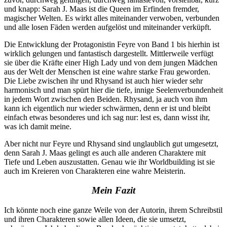
und knapp: Sarah J. Maas ist die Queen im Erfinden fremder,
magischer Welten. Es wirkt alles miteinander verwoben, verbunden
und alle losen Fäden werden aufgelöst und miteinander verküpft.
Die Entwicklung der Protagonistin Feyre von Band 1 bis hierhin ist
wirklich gelungen und fantastisch dargestellt. Mittlerweile verfügt
sie über die Kräfte einer High Lady und von dem jungen Mädchen
aus der Welt der Menschen ist eine wahre starke Frau geworden.
Die Liebe zwischen ihr und Rhysand ist auch hier wieder sehr
harmonisch und man spürt hier die tiefe, innige Seelenverbundenheit
in jedem Wort zwischen den Beiden. Rhysand, ja auch von ihm
kann ich eigentlich nur wieder schwärmen, denn er ist und bleibt
einfach etwas besonderes und ich sag nur: lest es, dann wisst ihr,
was ich damit meine.
Aber nicht nur Feyre und Rhysand sind unglaublich gut umgesetzt,
denn Sarah J. Maas gelingt es auch alle anderen Charaktere mit
Tiefe und Leben auszustatten. Genau wie ihr Worldbuilding ist sie
auch im Kreieren von Charakteren eine wahre Meisterin.
Mein Fazit
Ich könnte noch eine ganze Weile von der Autorin, ihrem Schreibstil
und ihren Charakteren sowie allen Ideen, die sie umsetzt,