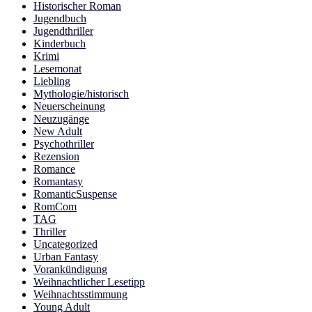
Historischer Roman
Jugendbuch
Jugendthriller
Kinderbuch
Krimi
Lesemonat
Liebling
Mythologie/historisch
Neuerscheinung
Neuzugänge
New Adult
Psychothriller
Rezension
Romance
Romantasy
RomanticSuspense
RomCom
TAG
Thriller
Uncategorized
Urban Fantasy
Vorankündigung
Weihnachtlicher Lesetipp
Weihnachtsstimmung
Young Adult