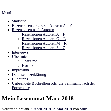
Zum
Inhalt
Menü
springen
Startseite
Rezensionen ab 2023 – Autoren A – Z
Rezensionen nach Autoren
Rezensionen Autoren A – F
Rezensionen Autoren G – L
Rezensionen Autoren M – R
Rezensionen Autoren S – Z
Interviews
Über mich
That’s me
Kontakt
Impressum
Datenschutzerklärung
Buchtipps
Unbeendete Buchreihen oder die Sehnsucht nach der
Fortsetzung
Mein Lesemonat März 2018
Veröffentlicht am
7. April 2018
12. Mai 2018
von
Silly