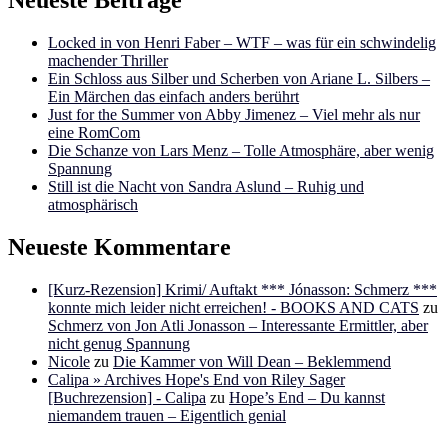
Neueste Beiträge
Locked in von Henri Faber – WTF – was für ein schwindelig
machender Thriller
Ein Schloss aus Silber und Scherben von Ariane L. Silbers –
Ein Märchen das einfach anders berührt
Just for the Summer von Abby Jimenez – Viel mehr als nur
eine RomCom
Die Schanze von Lars Menz – Tolle Atmosphäre, aber wenig
Spannung
Still ist die Nacht von Sandra Aslund – Ruhig und
atmosphärisch
Neueste Kommentare
[Kurz-Rezension] Krimi/ Auftakt *** Jónasson: Schmerz ***
konnte mich leider nicht erreichen! - BOOKS AND CATS
zu
Schmerz von Jon Atli Jonasson – Interessante Ermittler, aber
nicht genug Spannung
Nicole
zu
Die Kammer von Will Dean – Beklemmend
Calipa » Archives Hope's End von Riley Sager
[Buchrezension] - Calipa
zu
Hope’s End – Du kannst
niemandem trauen – Eigentlich genial