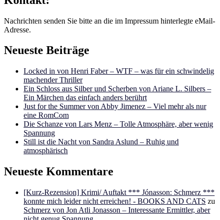
Nachrichten senden Sie bitte an die im Impressum hinterlegte eMail-
Adresse.
Neueste Beiträge
Locked in von Henri Faber – WTF – was für ein schwindelig
machender Thriller
Ein Schloss aus Silber und Scherben von Ariane L. Silbers –
Ein Märchen das einfach anders berührt
Just for the Summer von Abby Jimenez – Viel mehr als nur
eine RomCom
Die Schanze von Lars Menz – Tolle Atmosphäre, aber wenig
Spannung
Still ist die Nacht von Sandra Aslund – Ruhig und
atmosphärisch
Neueste Kommentare
[Kurz-Rezension] Krimi/ Auftakt *** Jónasson: Schmerz ***
konnte mich leider nicht erreichen! - BOOKS AND CATS
zu
Schmerz von Jon Atli Jonasson – Interessante Ermittler, aber
nicht genug Spannung