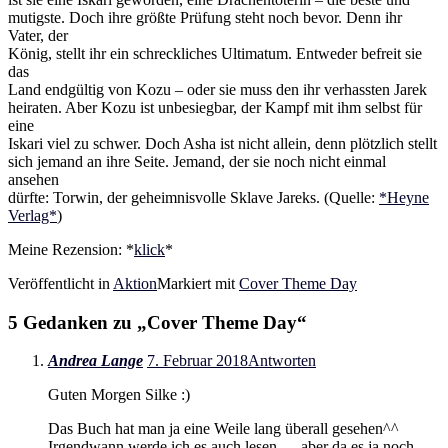
mutigste. Doch ihre größte Prüfung steht noch bevor. Denn ihr
Vater, der
König, stellt ihr ein schreckliches Ultimatum. Entweder befreit sie
das
Land endgültig von Kozu – oder sie muss den ihr verhassten Jarek
heiraten. Aber Kozu ist unbesiegbar, der Kampf mit ihm selbst für
eine
Iskari viel zu schwer. Doch Asha ist nicht allein, denn plötzlich stellt
sich jemand an ihre Seite. Jemand, der sie noch nicht einmal
ansehen
dürfte: Torwin, der geheimnisvolle Sklave Jareks. (Quelle:
*Heyne
Verlag*
)
Meine Rezension: *
klick
*
Veröffentlicht in
Aktion
Markiert mit
Cover Theme Day
5 Gedanken zu „
Cover Theme Day
“
Andrea Lange
7. Februar 2018
Antworten
Guten Morgen Silke :)
Das Buch hat man ja eine Weile lang überall gesehen^^
Irgendwann werde ich es auch lesen … aber da es ja noch