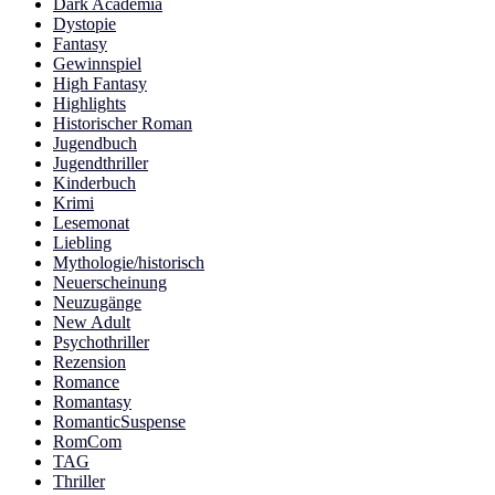
Dark Academia
Dystopie
Fantasy
Gewinnspiel
High Fantasy
Highlights
Historischer Roman
Jugendbuch
Jugendthriller
Kinderbuch
Krimi
Lesemonat
Liebling
Mythologie/historisch
Neuerscheinung
Neuzugänge
New Adult
Psychothriller
Rezension
Romance
Romantasy
RomanticSuspense
RomCom
TAG
Thriller