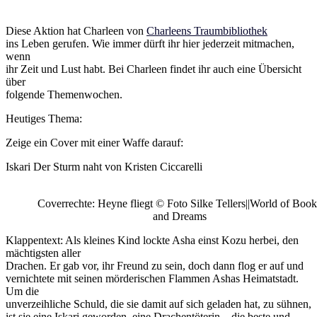
Diese Aktion hat Charleen von
Charleens Traumbibliothek
ins Leben gerufen. Wie immer dürft ihr hier jederzeit mitmachen,
wenn
ihr Zeit und Lust habt. Bei Charleen findet ihr auch eine Übersicht
über
folgende Themenwochen.
Heutiges Thema:
Zeige ein Cover mit einer Waffe darauf:
Iskari Der Sturm naht von Kristen Ciccarelli
Coverrechte: Heyne fliegt © Foto Silke Tellers||World of Book
and Dreams
Klappentext: Als kleines Kind lockte Asha einst Kozu herbei, den
mächtigsten aller
Drachen. Er gab vor, ihr Freund zu sein, doch dann flog er auf und
vernichtete mit seinen mörderischen Flammen Ashas Heimatstadt.
Um die
unverzeihliche Schuld, die sie damit auf sich geladen hat, zu sühnen,
ist sie eine Iskari geworden, eine Drachentöterin – die beste und