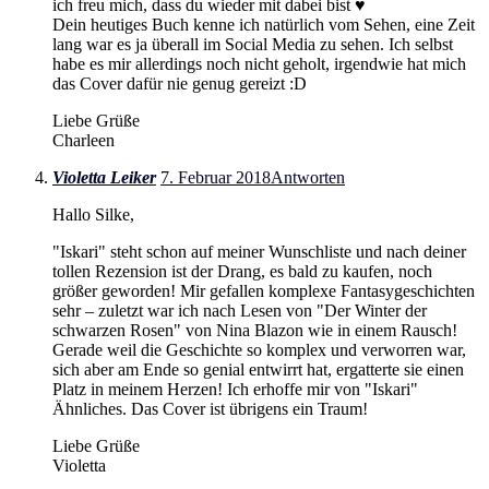
ich freu mich, dass du wieder mit dabei bist ♥
Dein heutiges Buch kenne ich natürlich vom Sehen, eine Zeit
lang war es ja überall im Social Media zu sehen. Ich selbst
habe es mir allerdings noch nicht geholt, irgendwie hat mich
das Cover dafür nie genug gereizt :D
Liebe Grüße
Charleen
Violetta Leiker
7. Februar 2018
Antworten
Hallo Silke,
"Iskari" steht schon auf meiner Wunschliste und nach deiner
tollen Rezension ist der Drang, es bald zu kaufen, noch
größer geworden! Mir gefallen komplexe Fantasygeschichten
sehr – zuletzt war ich nach Lesen von "Der Winter der
schwarzen Rosen" von Nina Blazon wie in einem Rausch!
Gerade weil die Geschichte so komplex und verworren war,
sich aber am Ende so genial entwirrt hat, ergatterte sie einen
Platz in meinem Herzen! Ich erhoffe mir von "Iskari"
Ähnliches. Das Cover ist übrigens ein Traum!
Liebe Grüße
Violetta