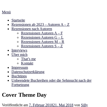
Zum
Inhalt
Menü
springen
Startseite
Rezensionen ab 2023 – Autoren A – Z
Rezensionen nach Autoren
Rezensionen Autoren A – F
Rezensionen Autoren G – L
Rezensionen Autoren M – R
Rezensionen Autoren S – Z
Interviews
Über mich
That’s me
Kontakt
Impressum
Datenschutzerklärung
Buchtipps
Unbeendete Buchreihen oder die Sehnsucht nach der
Fortsetzung
Cover Theme Day
Veröffentlicht am
7. Februar 2018
21. Mai 2018
von
Silly