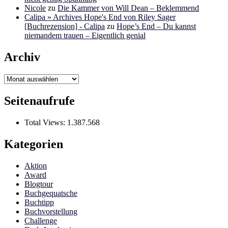
Nicole
zu
Die Kammer von Will Dean – Beklemmend
Calipa » Archives Hope's End von Riley Sager
[Buchrezension] - Calipa
zu
Hope’s End – Du kannst
niemandem trauen – Eigentlich genial
Archiv
Archiv
Seitenaufrufe
Total Views:
1.387.568
Kategorien
Aktion
Award
Blogtour
Buchgequatsche
Buchtipp
Buchvorstellung
Challenge