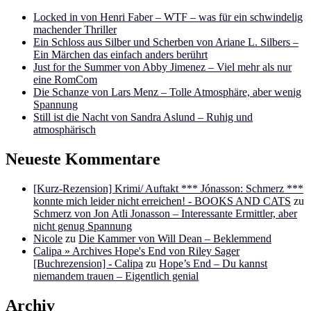
Locked in von Henri Faber – WTF – was für ein schwindelig
machender Thriller
Ein Schloss aus Silber und Scherben von Ariane L. Silbers –
Ein Märchen das einfach anders berührt
Just for the Summer von Abby Jimenez – Viel mehr als nur
eine RomCom
Die Schanze von Lars Menz – Tolle Atmosphäre, aber wenig
Spannung
Still ist die Nacht von Sandra Aslund – Ruhig und
atmosphärisch
Neueste Kommentare
[Kurz-Rezension] Krimi/ Auftakt *** Jónasson: Schmerz ***
konnte mich leider nicht erreichen! - BOOKS AND CATS
zu
Schmerz von Jon Atli Jonasson – Interessante Ermittler, aber
nicht genug Spannung
Nicole
zu
Die Kammer von Will Dean – Beklemmend
Calipa » Archives Hope's End von Riley Sager
[Buchrezension] - Calipa
zu
Hope’s End – Du kannst
niemandem trauen – Eigentlich genial
Archiv