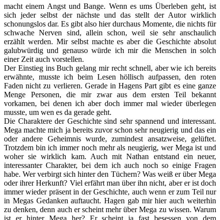
macht einem Angst und Bange. Wenn es ums Überleben geht, ist
sich jeder selbst der nächste und das stellt der Autor wirklich
schonungslos dar. Es gibt also hier durchaus Momente, die nichts für
schwache Nerven sind, allein schon, weil sie sehr anschaulich
erzählt werden. Mir selbst machte es aber die Geschichte absolut
galubwürdig und genauso würde ich mir die Menschen in solch
einer Zeit auch vorstellen.
Der Einstieg ins Buch gelang mir recht schnell, aber wie ich bereits
erwähnte, musste ich beim Lesen höllisch aufpassen, den roten
Faden nicht zu verlieren. Gerade in Hagens Part gibt es eine ganze
Menge Personen, die mir zwar aus dem ersten Teil bekannt
vorkamen, bei denen ich aber doch immer mal wieder überlegen
musste, um wen es da gerade geht.
Die Charaktere der Geschichte sind sehr spannend und interessant.
Mega machte mich ja bereits zuvor schon sehr neugierig und das ein
oder andere Geheimnis wurde, zumindest ansatzweise, gelüftet.
Trotzdem bin ich immer noch mehr als neugierig, wer Mega ist und
woher sie wirklich kam. Auch mit Nathan entstand ein neuer,
interessanter Charakter, bei dem ich auch noch so einige Fragen
habe. Wer verbirgt sich hinter den Tüchern? Was weiß er über Mega
oder ihrer Herkunft? Viel erfährt man über ihn nicht, aber er ist doch
immer wieder präsent in der Geschichte, auch wenn er zum Teil nur
in Megas Gedanken auftaucht. Hagen gab mir hier auch weiterhin
zu denken, denn auch er scheint mehr über Mega zu wissen. Warum
ist er hinter Mega her? Er scheint ja fast besessen von dem