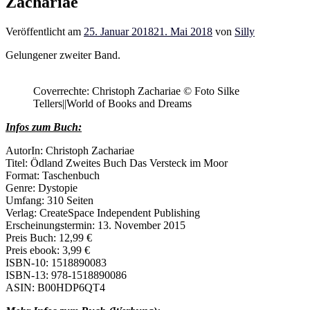
Zachariae
Veröffentlicht am
25. Januar 2018
21. Mai 2018
von
Silly
Gelungener zweiter Band.
Coverrechte: Christoph Zachariae © Foto Silke
Tellers||World of Books and Dreams
Infos zum Buch:
AutorIn: Christoph Zachariae
Titel: Ödland Zweites Buch Das Versteck im Moor
Format: Taschenbuch
Genre: Dystopie
Umfang: 310 Seiten
Verlag: CreateSpace Independent Publishing
Erscheinungstermin: 13. November 2015
Preis Buch: 12,99 €
Preis ebook: 3,99 €
ISBN-10: 1518890083
ISBN-13: 978-1518890086
ASIN: B00HDP6QT4