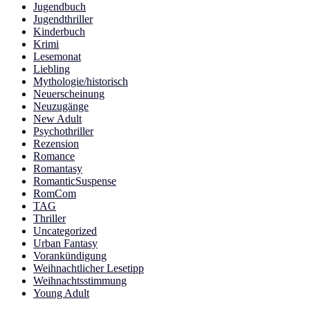
Jugendbuch
Jugendthriller
Kinderbuch
Krimi
Lesemonat
Liebling
Mythologie/historisch
Neuerscheinung
Neuzugänge
New Adult
Psychothriller
Rezension
Romance
Romantasy
RomanticSuspense
RomCom
TAG
Thriller
Uncategorized
Urban Fantasy
Vorankündigung
Weihnachtlicher Lesetipp
Weihnachtsstimmung
Young Adult