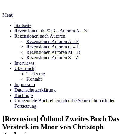
Zum
Inhalt
Menü
springen
Startseite
Rezensionen ab 2023 – Autoren A – Z
Rezensionen nach Autoren
Rezensionen Autoren A – F
Rezensionen Autoren G – L
Rezensionen Autoren M – R
Rezensionen Autoren S – Z
Interviews
Über mich
That’s me
Kontakt
Impressum
Datenschutzerklärung
Buchtipps
Unbeendete Buchreihen oder die Sehnsucht nach der
Fortsetzung
[Rezension] Ödland Zweites Buch Das
Versteck im Moor von Christoph