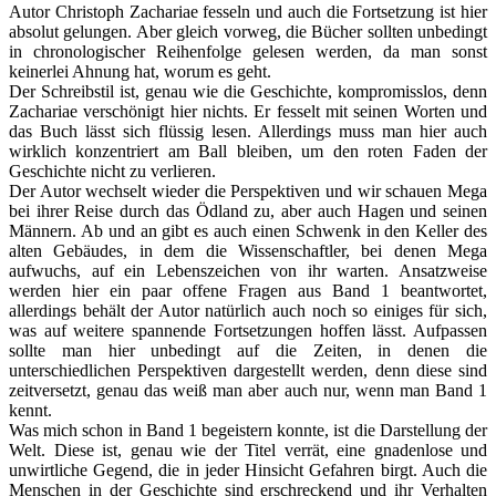
Autor Christoph Zachariae fesseln und auch die Fortsetzung ist hier
absolut gelungen. Aber gleich vorweg, die Bücher sollten unbedingt
in chronologischer Reihenfolge gelesen werden, da man sonst
keinerlei Ahnung hat, worum es geht.
Der Schreibstil ist, genau wie die Geschichte, kompromisslos, denn
Zachariae verschönigt hier nichts. Er fesselt mit seinen Worten und
das Buch lässt sich flüssig lesen. Allerdings muss man hier auch
wirklich konzentriert am Ball bleiben, um den roten Faden der
Geschichte nicht zu verlieren.
Der Autor wechselt wieder die Perspektiven und wir schauen Mega
bei ihrer Reise durch das Ödland zu, aber auch Hagen und seinen
Männern. Ab und an gibt es auch einen Schwenk in den Keller des
alten Gebäudes, in dem die Wissenschaftler, bei denen Mega
aufwuchs, auf ein Lebenszeichen von ihr warten. Ansatzweise
werden hier ein paar offene Fragen aus Band 1 beantwortet,
allerdings behält der Autor natürlich auch noch so einiges für sich,
was auf weitere spannende Fortsetzungen hoffen lässt. Aufpassen
sollte man hier unbedingt auf die Zeiten, in denen die
unterschiedlichen Perspektiven dargestellt werden, denn diese sind
zeitversetzt, genau das weiß man aber auch nur, wenn man Band 1
kennt.
Was mich schon in Band 1 begeistern konnte, ist die Darstellung der
Welt. Diese ist, genau wie der Titel verrät, eine gnadenlose und
unwirtliche Gegend, die in jeder Hinsicht Gefahren birgt. Auch die
Menschen in der Geschichte sind erschreckend und ihr Verhalten