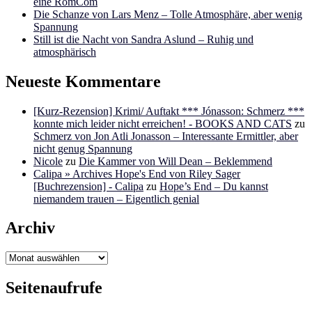
eine RomCom
Die Schanze von Lars Menz – Tolle Atmosphäre, aber wenig
Spannung
Still ist die Nacht von Sandra Aslund – Ruhig und
atmosphärisch
Neueste Kommentare
[Kurz-Rezension] Krimi/ Auftakt *** Jónasson: Schmerz ***
konnte mich leider nicht erreichen! - BOOKS AND CATS
zu
Schmerz von Jon Atli Jonasson – Interessante Ermittler, aber
nicht genug Spannung
Nicole
zu
Die Kammer von Will Dean – Beklemmend
Calipa » Archives Hope's End von Riley Sager
[Buchrezension] - Calipa
zu
Hope’s End – Du kannst
niemandem trauen – Eigentlich genial
Archiv
Archiv
Seitenaufrufe