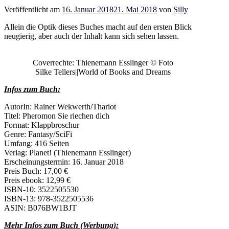
Veröffentlicht am
16. Januar 2018
21. Mai 2018
von
Silly
Allein die Optik dieses Buches macht auf den ersten Blick
neugierig, aber auch der Inhalt kann sich sehen lassen.
Coverrechte: Thienemann Esslinger © Foto
Silke Tellers||World of Books and Dreams
Infos zum Buch:
AutorIn: Rainer Wekwerth/Thariot
Titel: Pheromon Sie riechen dich
Format: Klappbroschur
Genre: Fantasy/SciFi
Umfang: 416 Seiten
Verlag: Planet! (Thienemann Esslinger)
Erscheinungstermin: 16. Januar 2018
Preis Buch: 17,00 €
Preis ebook: 12,99 €
ISBN-10: 3522505530
ISBN-13: 978-3522505536
ASIN: B076BW1BJT
Mehr Infos zum Buch (Werbung):