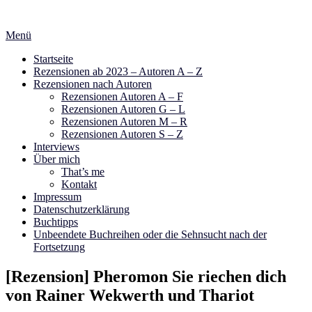
Zum
Inhalt
Menü
springen
Startseite
Rezensionen ab 2023 – Autoren A – Z
Rezensionen nach Autoren
Rezensionen Autoren A – F
Rezensionen Autoren G – L
Rezensionen Autoren M – R
Rezensionen Autoren S – Z
Interviews
Über mich
That’s me
Kontakt
Impressum
Datenschutzerklärung
Buchtipps
Unbeendete Buchreihen oder die Sehnsucht nach der
Fortsetzung
[Rezension] Pheromon Sie riechen dich
von Rainer Wekwerth und Thariot