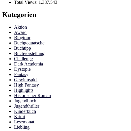
Total Views:
1.387.543
Kategorien
Aktion
Award
Blogtour
Buchgequatsche
Buchtipp
Buchvorstellung
Challenge
Dark Academia
Dystopie
Fantasy
Gewinnspiel
High Fantasy
Highlights
Historischer Roman
Jugendbuch
Jugendthriller
Kinderbuch
Krimi
Lesemonat
Liebling