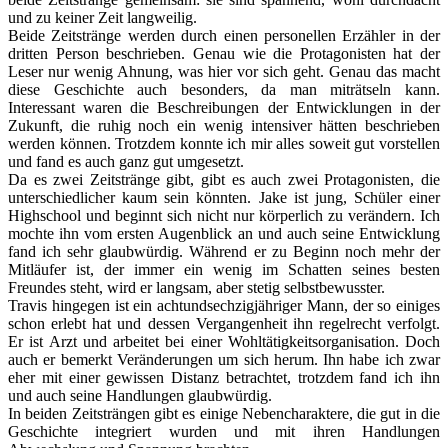
und zu keiner Zeit langweilig.
Beide Zeitstränge werden durch einen personellen Erzähler in der
dritten Person beschrieben. Genau wie die Protagonisten hat der
Leser nur wenig Ahnung, was hier vor sich geht. Genau das macht
diese Geschichte auch besonders, da man miträtseln kann.
Interessant waren die Beschreibungen der Entwicklungen in der
Zukunft, die ruhig noch ein wenig intensiver hätten beschrieben
werden können. Trotzdem konnte ich mir alles soweit gut vorstellen
und fand es auch ganz gut umgesetzt.
Da es zwei Zeitstränge gibt, gibt es auch zwei Protagonisten, die
unterschiedlicher kaum sein könnten. Jake ist jung, Schüler einer
Highschool und beginnt sich nicht nur körperlich zu verändern. Ich
mochte ihn vom ersten Augenblick an und auch seine Entwicklung
fand ich sehr glaubwürdig. Während er zu Beginn noch mehr der
Mitläufer ist, der immer ein wenig im Schatten seines besten
Freundes steht, wird er langsam, aber stetig selbstbewusster.
Travis hingegen ist ein achtundsechzigjähriger Mann, der so einiges
schon erlebt hat und dessen Vergangenheit ihn regelrecht verfolgt.
Er ist Arzt und arbeitet bei einer Wohltätigkeitsorganisation. Doch
auch er bemerkt Veränderungen um sich herum. Ihn habe ich zwar
eher mit einer gewissen Distanz betrachtet, trotzdem fand ich ihn
und auch seine Handlungen glaubwürdig.
In beiden Zeitsträngen gibt es einige Nebencharaktere, die gut in die
Geschichte integriert wurden und mit ihren Handlungen