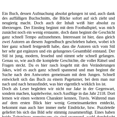
Ein Buch, dessen Aufmachung absolut gelungen ist und, auch dank
des auffälligen Buchschnitts, die Blicke sofort auf sich zieht und
neugierig macht. Doch auch der Inhalt weiß hier absolut zu
überzeugen. Der Einstieg beginnt mit dem Footballspiel, was mich
zunächst noch ein wenig erstaunte, doch dann beginnt die Geschicht
ganz schnell Tempo aufzunehmen. Interessant ist hier, dass gleich
zwei Autoren an diesem Jugendbuch geschrieben haben, wobei ich
hier ganz schnell festgestellt habe, dass die Autoren sich vom Stil
her sehr gut ergänzen und ein gelungenes Gesamtbild entstand. Der
Stil ist jung, modern, fesselnd und nimmt sehr schnell gefangen.
Genau so, wie auch die komplette Geschichte, die voller Rätsel und
Fragen steckt. Da es hier rasch losgeht mit den Veränderungen
Jakes, wird es auch ganz schnell spannend und man beginnt die
Suche nach den Antworten gemeinsam mit dem Jungen. Schnell
entwickelt sich das Buch zu einem Pageturner, bei dem man nur
nach und nach herausfindet, was hier eigentlich wirklich los ist.
Doch als Leser begleiten wir nicht nur Jake in der Gegenwart,
sondern machen, kapitelweise, noch Ausflüge in das Jahr 2118. Dort
lernen wir einen weiteren Charakter kennen, Travis. Während man
auf dem ersten Blick hier wenig Gemeinsamkeiten entdeckt,
bekommt man auch hier immer mehr Eindrücke, bzw. Puzzleteile
geliefert bis sich das Bild sehr stimmig zusammenfügt. Eines haben
beide Zeitstränge gemeinsam: sie sind spannend, wohl durchdacht