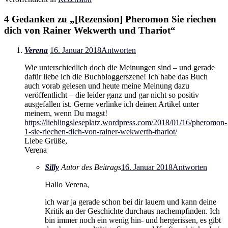
4 Gedanken zu „
[Rezension] Pheromon Sie riechen
dich von Rainer Wekwerth und Thariot
“
Verena
16. Januar 2018
Antworten
Wie unterschiedlich doch die Meinungen sind – und gerade
dafür liebe ich die Buchbloggerszene! Ich habe das Buch
auch vorab gelesen und heute meine Meinung dazu
veröffentlicht – die leider ganz und gar nicht so positiv
ausgefallen ist. Gerne verlinke ich deinen Artikel unter
meinem, wenn Du magst!
https://lieblingsleseplatz.wordpress.com/2018/01/16/pheromon-
1-sie-riechen-dich-von-rainer-wekwerth-thariot/
Liebe Grüße,
Verena
Silly
Autor des Beitrags
16. Januar 2018
Antworten
Hallo Verena,
ich war ja gerade schon bei dir lauern und kann deine
Kritik an der Geschichte durchaus nachempfinden. Ich
bin immer noch ein wenig hin- und hergerissen, es gibt