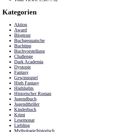
Kategorien
Aktion
Award
Blogtour
Buchgequatsche
Buchtipp
Buchvorstellung
Challenge
Dark Academia
Dystopie
Fantasy
Gewinnspiel
High Fantasy
Highlights
Historischer Roman
Jugendbuch
Jugendthriller
Kinderbuch
Krimi
Lesemonat
Liebling
Mythologie/historisch