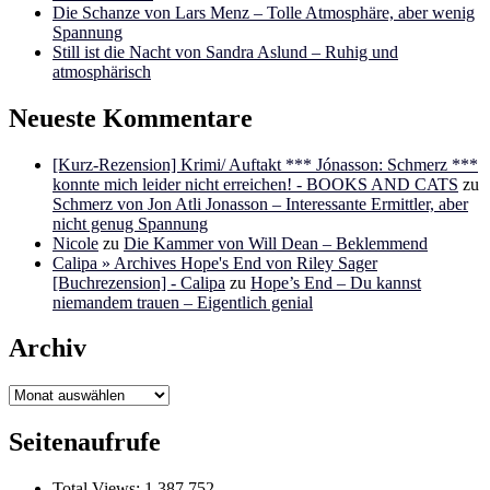
Die Schanze von Lars Menz – Tolle Atmosphäre, aber wenig
Spannung
Still ist die Nacht von Sandra Aslund – Ruhig und
atmosphärisch
Neueste Kommentare
[Kurz-Rezension] Krimi/ Auftakt *** Jónasson: Schmerz ***
konnte mich leider nicht erreichen! - BOOKS AND CATS
zu
Schmerz von Jon Atli Jonasson – Interessante Ermittler, aber
nicht genug Spannung
Nicole
zu
Die Kammer von Will Dean – Beklemmend
Calipa » Archives Hope's End von Riley Sager
[Buchrezension] - Calipa
zu
Hope’s End – Du kannst
niemandem trauen – Eigentlich genial
Archiv
Archiv
Seitenaufrufe
Total Views:
1.387.752