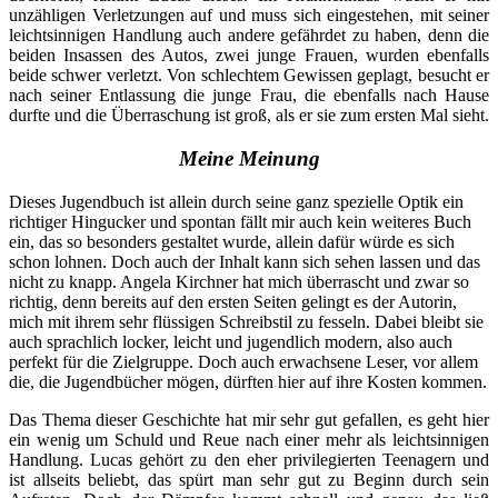
unzähligen Verletzungen auf und muss sich eingestehen, mit seiner
leichtsinnigen Handlung auch andere gefährdet zu haben, denn die
beiden Insassen des Autos, zwei junge Frauen, wurden ebenfalls
beide schwer verletzt. Von schlechtem Gewissen geplagt, besucht er
nach seiner Entlassung die junge Frau, die ebenfalls nach Hause
durfte und die Überraschung ist groß, als er sie zum ersten Mal sieht.
Meine Meinung
Dieses Jugendbuch ist allein durch seine ganz spezielle Optik ein
richtiger Hingucker und spontan fällt mir auch kein weiteres Buch
ein, das so besonders gestaltet wurde, allein dafür würde es sich
schon lohnen. Doch auch der Inhalt kann sich sehen lassen und das
nicht zu knapp. Angela Kirchner hat mich überrascht und zwar so
richtig, denn bereits auf den ersten Seiten gelingt es der Autorin,
mich mit ihrem sehr flüssigen Schreibstil zu fesseln. Dabei bleibt sie
auch sprachlich locker, leicht und jugendlich modern, also auch
perfekt für die Zielgruppe. Doch auch erwachsene Leser, vor allem
die, die Jugendbücher mögen, dürften hier auf ihre Kosten kommen.
Das Thema dieser Geschichte hat mir sehr gut gefallen, es geht hier
ein wenig um Schuld und Reue nach einer mehr als leichtsinnigen
Handlung. Lucas gehört zu den eher privilegierten Teenagern und
ist allseits beliebt, das spürt man sehr gut zu Beginn durch sein