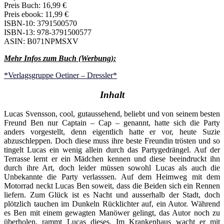
Preis Buch: 16,99 €
Preis ebook: 11,99 €
ISBN-10: 3791500570
ISBN-13: 978-3791500577
ASIN: B071NPMSXV
Mehr Infos zum Buch (Werbung):
*Verlagsgruppe Oetiner – Dressler*
Inhalt
Lucas Svensson, cool, gutaussehend, beliebt und von seinem besten
Freund Ben nur Captain – Cap – genannt, hatte sich die Party
anders vorgestellt, denn eigentlich hatte er vor, heute Suzie
abzuschleppen. Doch diese muss ihre beste Freundin trösten und so
tingelt Lucas ein wenig allein durch das Partygedrängel. Auf der
Terrasse lernt er ein Mädchen kennen und diese beeindruckt ihn
durch ihre Art, doch leider müssen sowohl Lucas als auch die
Unbekannte die Party verlasssen. Auf dem Heimweg mit dem
Motorrad neckt Lucas Ben soweit, dass die Beiden sich ein Rennen
liefern. Zum Glück ist es Nacht und ausserhalb der Stadt, doch
plötzlich tauchen im Dunkeln Rücklichter auf, ein Autor. Während
es Ben mit einem gewagten Manöwer gelingt, das Autor noch zu
überholen, rammt Lucas dieses. Im Krankenhaus wacht er mit