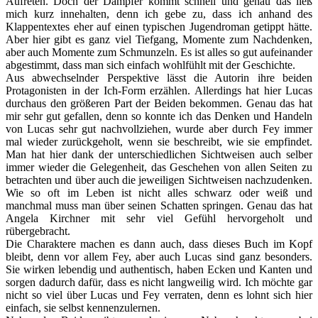
Aufreten. Doch der Dämpfer kommt schnell und genau das ließ
mich kurz innehalten, denn ich gebe zu, dass ich anhand des
Klappentextes eher auf einen typischen Jugendroman getippt hätte.
Aber hier gibt es ganz viel Tiefgang, Momente zum Nachdenken,
aber auch Momente zum Schmunzeln. Es ist alles so gut aufeinander
abgestimmt, dass man sich einfach wohlfühlt mit der Geschichte.
Aus abwechselnder Perspektive lässt die Autorin ihre beiden
Protagonisten in der Ich-Form erzählen. Allerdings hat hier Lucas
durchaus den größeren Part der Beiden bekommen. Genau das hat
mir sehr gut gefallen, denn so konnte ich das Denken und Handeln
von Lucas sehr gut nachvollziehen, wurde aber durch Fey immer
mal wieder zurückgeholt, wenn sie beschreibt, wie sie empfindet.
Man hat hier dank der unterschiedlichen Sichtweisen auch selber
immer wieder die Gelegenheit, das Geschehen von allen Seiten zu
betrachten und über auch die jeweiligen Sichtweisen nachzudenken.
Wie so oft im Leben ist nicht alles schwarz oder weiß und
manchmal muss man über seinen Schatten springen. Genau das hat
Angela Kirchner mit sehr viel Gefühl hervorgeholt und
rübergebracht.
Die Charaktere machen es dann auch, dass dieses Buch im Kopf
bleibt, denn vor allem Fey, aber auch Lucas sind ganz besonders.
Sie wirken lebendig und authentisch, haben Ecken und Kanten und
sorgen dadurch dafür, dass es nicht langweilig wird. Ich möchte gar
nicht so viel über Lucas und Fey verraten, denn es lohnt sich hier
einfach, sie selbst kennenzulernen.