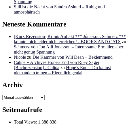
Spannung
Still ist die Nacht von Sandra Aslund – Ruhig und
atmosphärisch
Neueste Kommentare
[Kurz-Rezension] Krimi/ Auftakt *** Jónasson: Schmerz ***
konnte mich leider nicht erreichen! - BOOKS AND CATS
zu
Schmerz von Jon Atli Jonasson – Interessante Ermittler, aber
nicht genug Spannung
Nicole
zu
Die Kammer von Will Dean – Beklemmend
Calipa » Archives Hope's End von Riley Sager
[Buchrezension] - Calipa
zu
Hope’s End – Du kannst
niemandem trauen – Eigentlich genial
Archiv
Archiv
Seitenaufrufe
Total Views:
1.388.838