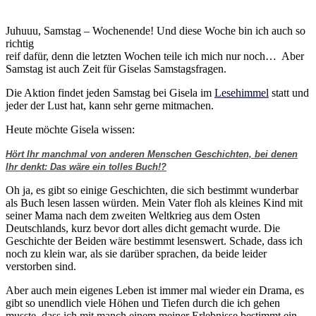
Juhuuu, Samstag – Wochenende! Und diese Woche bin ich auch so
richtig
reif dafür, denn die letzten Wochen teile ich mich nur noch… Aber
Samstag ist auch Zeit für Giselas Samstagsfragen.
Die Aktion findet jeden Samstag bei Gisela im
Lesehimmel
statt und
jeder der Lust hat, kann sehr gerne mitmachen.
Heute möchte Gisela wissen:
Hört Ihr manchmal von anderen Menschen Geschichten, bei denen
Ihr denkt: Das wäre ein tolles Buch!?
Oh ja, es gibt so einige Geschichten, die sich bestimmt wunderbar
als Buch lesen lassen würden. Mein Vater floh als kleines Kind mit
seiner Mama nach dem zweiten Weltkrieg aus dem Osten
Deutschlands, kurz bevor dort alles dicht gemacht wurde. Die
Geschichte der Beiden wäre bestimmt lesenswert. Schade, dass ich
noch zu klein war, als sie darüber sprachen, da beide leider
verstorben sind.
Aber auch mein eigenes Leben ist immer mal wieder ein Drama, es
gibt so unendlich viele Höhen und Tiefen durch die ich gehen
musste, dass ich mit manch einem meiner Erlebnisse bestimmt ein