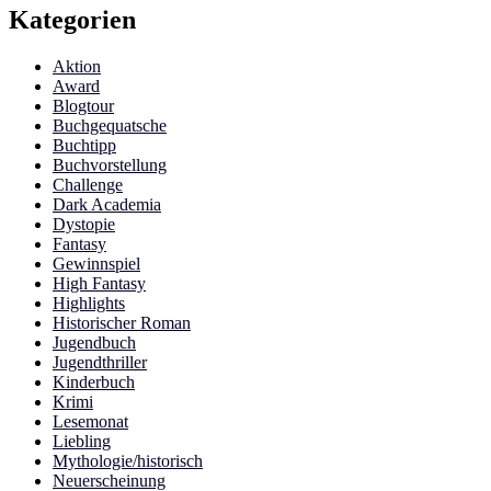
Kategorien
Aktion
Award
Blogtour
Buchgequatsche
Buchtipp
Buchvorstellung
Challenge
Dark Academia
Dystopie
Fantasy
Gewinnspiel
High Fantasy
Highlights
Historischer Roman
Jugendbuch
Jugendthriller
Kinderbuch
Krimi
Lesemonat
Liebling
Mythologie/historisch
Neuerscheinung