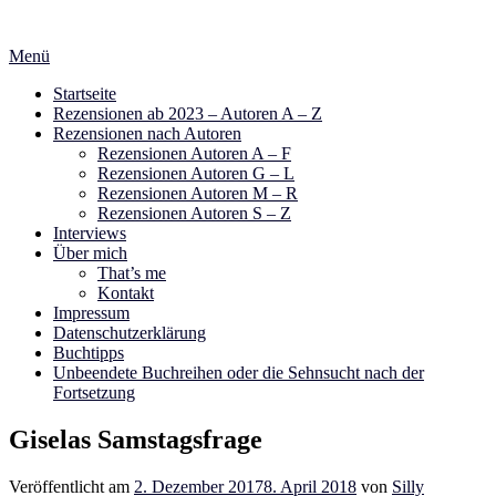
Zum
Inhalt
Menü
springen
Startseite
Rezensionen ab 2023 – Autoren A – Z
Rezensionen nach Autoren
Rezensionen Autoren A – F
Rezensionen Autoren G – L
Rezensionen Autoren M – R
Rezensionen Autoren S – Z
Interviews
Über mich
That’s me
Kontakt
Impressum
Datenschutzerklärung
Buchtipps
Unbeendete Buchreihen oder die Sehnsucht nach der
Fortsetzung
Giselas Samstagsfrage
Veröffentlicht am
2. Dezember 2017
8. April 2018
von
Silly