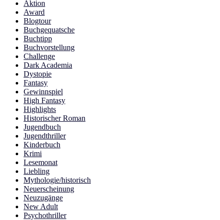
Aktion
Award
Blogtour
Buchgequatsche
Buchtipp
Buchvorstellung
Challenge
Dark Academia
Dystopie
Fantasy
Gewinnspiel
High Fantasy
Highlights
Historischer Roman
Jugendbuch
Jugendthriller
Kinderbuch
Krimi
Lesemonat
Liebling
Mythologie/historisch
Neuerscheinung
Neuzugänge
New Adult
Psychothriller