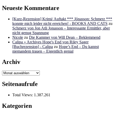
Neueste Kommentare
[Kurz-Rezension] Krimi/ Auftakt *** Jónasson: Schmerz ***
konnte mich leider nicht erreichen! - BOOKS AND CATS
zu
Schmerz von Jon Atli Jonasson – Interessante Ermittler, aber
nicht genug Spannung
Nicole
zu
Die Kammer von Will Dean – Beklemmend
Calipa » Archives Hope's End von Riley Sager
[Buchrezension] - Calipa
zu
Hope’s End – Du kannst
niemandem trauen – Eigentlich genial
Archiv
Archiv
Seitenaufrufe
Total Views:
1.387.261
Kategorien