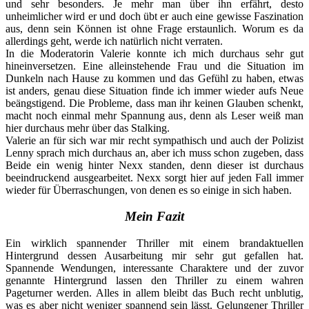
und sehr besonders. Je mehr man über ihn erfährt, desto
unheimlicher wird er und doch übt er auch eine gewisse Faszination
aus, denn sein Können ist ohne Frage erstaunlich. Worum es da
allerdings geht, werde ich natürlich nicht verraten.
In die Moderatorin Valerie konnte ich mich durchaus sehr gut
hineinversetzen. Eine alleinstehende Frau und die Situation im
Dunkeln nach Hause zu kommen und das Gefühl zu haben, etwas
ist anders, genau diese Situation finde ich immer wieder aufs Neue
beängstigend. Die Probleme, dass man ihr keinen Glauben schenkt,
macht noch einmal mehr Spannung aus, denn als Leser weiß man
hier durchaus mehr über das Stalking.
Valerie an für sich war mir recht sympathisch und auch der Polizist
Lenny sprach mich durchaus an, aber ich muss schon zugeben, dass
Beide ein wenig hinter Nexx standen, denn dieser ist durchaus
beeindruckend ausgearbeitet. Nexx sorgt hier auf jeden Fall immer
wieder für Überraschungen, von denen es so einige in sich haben.
Mein Fazit
Ein wirklich spannender Thriller mit einem brandaktuellen
Hintergrund dessen Ausarbeitung mir sehr gut gefallen hat.
Spannende Wendungen, interessante Charaktere und der zuvor
genannte Hintergrund lassen den Thriller zu einem wahren
Pageturner werden. Alles in allem bleibt das Buch recht unblutig,
was es aber nicht weniger spannend sein lässt. Gelungener Thriller