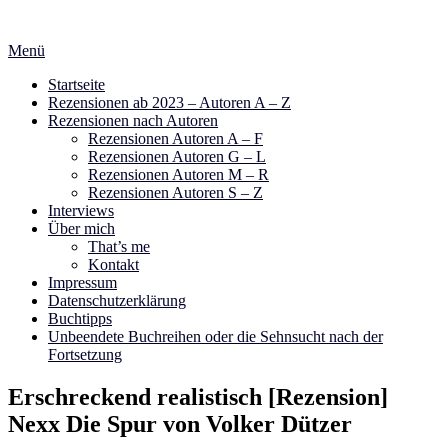
Zum
Inhalt
Menü
springen
Startseite
Rezensionen ab 2023 – Autoren A – Z
Rezensionen nach Autoren
Rezensionen Autoren A – F
Rezensionen Autoren G – L
Rezensionen Autoren M – R
Rezensionen Autoren S – Z
Interviews
Über mich
That’s me
Kontakt
Impressum
Datenschutzerklärung
Buchtipps
Unbeendete Buchreihen oder die Sehnsucht nach der
Fortsetzung
Erschreckend realistisch [Rezension]
Nexx Die Spur von Volker Dützer