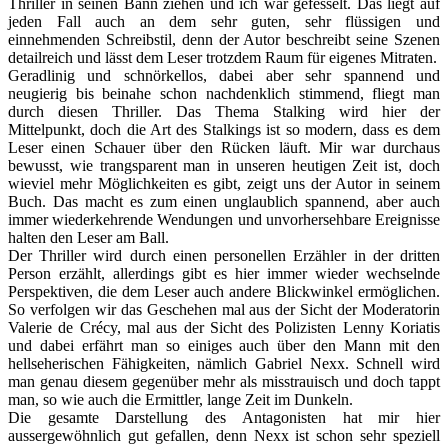
Thriller in seinen Bann ziehen und ich war gefesselt. Das liegt auf
jeden Fall auch an dem sehr guten, sehr flüssigen und
einnehmenden Schreibstil, denn der Autor beschreibt seine Szenen
detailreich und lässt dem Leser trotzdem Raum für eigenes Mitraten.
Geradlinig und schnörkellos, dabei aber sehr spannend und
neugierig bis beinahe schon nachdenklich stimmend, fliegt man
durch diesen Thriller. Das Thema Stalking wird hier der
Mittelpunkt, doch die Art des Stalkings ist so modern, dass es dem
Leser einen Schauer über den Rücken läuft. Mir war durchaus
bewusst, wie trangsparent man in unseren heutigen Zeit ist, doch
wieviel mehr Möglichkeiten es gibt, zeigt uns der Autor in seinem
Buch. Das macht es zum einen unglaublich spannend, aber auch
immer wiederkehrende Wendungen und unvorhersehbare Ereignisse
halten den Leser am Ball.
Der Thriller wird durch einen personellen Erzähler in der dritten
Person erzählt, allerdings gibt es hier immer wieder wechselnde
Perspektiven, die dem Leser auch andere Blickwinkel ermöglichen.
So verfolgen wir das Geschehen mal aus der Sicht der Moderatorin
Valerie de Crécy, mal aus der Sicht des Polizisten Lenny Koriatis
und dabei erfährt man so einiges auch über den Mann mit den
hellseherischen Fähigkeiten, nämlich Gabriel Nexx. Schnell wird
man genau diesem gegenüber mehr als misstrauisch und doch tappt
man, so wie auch die Ermittler, lange Zeit im Dunkeln.
Die gesamte Darstellung des Antagonisten hat mir hier
aussergewöhnlich gut gefallen, denn Nexx ist schon sehr speziell