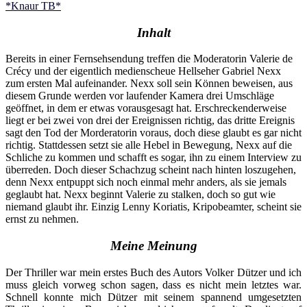
*Knaur TB*
Inhalt
Bereits in einer Fernsehsendung treffen die Moderatorin Valerie de
Crécy und der eigentlich medienscheue Hellseher Gabriel Nexx
zum ersten Mal aufeinander. Nexx soll sein Können beweisen, aus
diesem Grunde werden vor laufender Kamera drei Umschläge
geöffnet, in dem er etwas vorausgesagt hat. Erschreckenderweise
liegt er bei zwei von drei der Ereignissen richtig, das dritte Ereignis
sagt den Tod der Morderatorin voraus, doch diese glaubt es gar nicht
richtig. Stattdessen setzt sie alle Hebel in Bewegung, Nexx auf die
Schliche zu kommen und schafft es sogar, ihn zu einem Interview zu
überreden. Doch dieser Schachzug scheint nach hinten loszugehen,
denn Nexx entpuppt sich noch einmal mehr anders, als sie jemals
geglaubt hat. Nexx beginnt Valerie zu stalken, doch so gut wie
niemand glaubt ihr. Einzig Lenny Koriatis, Kripobeamter, scheint sie
ernst zu nehmen.
Meine Meinung
Der Thriller war mein erstes Buch des Autors Volker Dützer und ich
muss gleich vorweg schon sagen, dass es nicht mein letztes war.
Schnell konnte mich Dützer mit seinem spannend umgesetzten