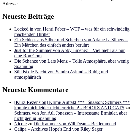
Adresse.
Neueste Beiträge
Locked in von Henri Faber – WTF – was für ein schwindelig
machender Thriller
Ein Schloss aus Silber und Scherben von Ariane L. Silbers –
Ein Märchen das einfach anders berührt
Just for the Summer von Abby Jimenez – Viel mehr als nur
eine RomCom
Die Schanze von Lars Menz – Tolle Atmosphäre, aber wenig
Spannung
Still ist die Nacht von Sandra Aslund – Ruhig und
atmosphärisch
Neueste Kommentare
[Kurz-Rezension] Krimi/ Auftakt *** Jónasson: Schmerz ***
konnte mich leider nicht erreichen! - BOOKS AND CATS
zu
Schmerz von Jon Atli Jonasson – Interessante Ermittler, aber
nicht genug Spannung
Nicole
zu
Die Kammer von Will Dean – Beklemmend
Calipa » Archives Hope's End von Riley Sager