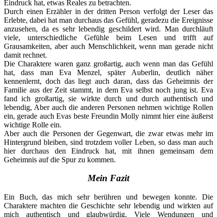
Eindruck hat, etwas Reales zu betrachten.
Durch einen Erzähler in der dritten Person verfolgt der Leser das
Erlebte, dabei hat man durchaus das Gefühl, geradezu die Ereignisse
anzusehen, da es sehr lebendig geschildert wird. Man durchläuft
viele, unterschiedliche Gefühle beim Lesen und trifft auf
Grausamkeiten, aber auch Menschlichkeit, wenn man gerade nicht
damit rechnet.
Die Charaktere waren ganz großartig, auch wenn man das Gefühl
hat, dass man Eva Menzel, später Auberlin, deutlich näher
kennenlernt, doch das liegt auch daran, dass das Geheimnis der
Familie aus der Zeit stammt, in dem Eva selbst noch jung ist. Eva
fand ich großartig, sie wirkte durch und durch authentisch und
lebendig, Aber auch die anderen Personen nehmen wichtige Rollen
ein, gerade auch Evas beste Freundin Molly nimmt hier eine äußerst
wichtige Rolle ein.
Aber auch die Personen der Gegenwart, die zwar etwas mehr im
Hintergrund bleiben, sind trotzdem voller Leben, so dass man auch
hier durchaus den Eindruck hat, mit ihnen gemeinsam dem
Geheimnis auf die Spur zu kommen.
Mein Fazit
Ein Buch, das mich sehr berühren und bewegen konnte. Die
Charaktere machten die Geschichte sehr lebendig und wirkten auf
mich authentisch und glaubwürdig. Viele Wendungen und