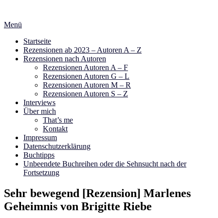
Zum
Inhalt
Menü
springen
Startseite
Rezensionen ab 2023 – Autoren A – Z
Rezensionen nach Autoren
Rezensionen Autoren A – F
Rezensionen Autoren G – L
Rezensionen Autoren M – R
Rezensionen Autoren S – Z
Interviews
Über mich
That’s me
Kontakt
Impressum
Datenschutzerklärung
Buchtipps
Unbeendete Buchreihen oder die Sehnsucht nach der
Fortsetzung
Sehr bewegend [Rezension] Marlenes
Geheimnis von Brigitte Riebe