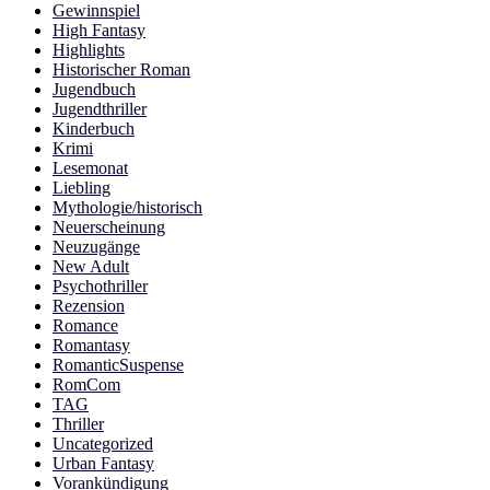
Gewinnspiel
High Fantasy
Highlights
Historischer Roman
Jugendbuch
Jugendthriller
Kinderbuch
Krimi
Lesemonat
Liebling
Mythologie/historisch
Neuerscheinung
Neuzugänge
New Adult
Psychothriller
Rezension
Romance
Romantasy
RomanticSuspense
RomCom
TAG
Thriller
Uncategorized
Urban Fantasy
Vorankündigung