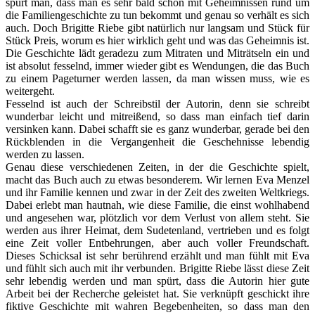
spürt man, dass man es sehr bald schon mit Geheimnissen rund um
die Familiengeschichte zu tun bekommt und genau so verhält es sich
auch. Doch Brigitte Riebe gibt natürlich nur langsam und Stück für
Stück Preis, worum es hier wirklich geht und was das Geheimnis ist.
Die Geschichte lädt geradezu zum Mitraten und Miträtseln ein und
ist absolut fesselnd, immer wieder gibt es Wendungen, die das Buch
zu einem Pageturner werden lassen, da man wissen muss, wie es
weitergeht.
Fesselnd ist auch der Schreibstil der Autorin, denn sie schreibt
wunderbar leicht und mitreißend, so dass man einfach tief darin
versinken kann. Dabei schafft sie es ganz wunderbar, gerade bei den
Rückblenden in die Vergangenheit die Geschehnisse lebendig
werden zu lassen.
Genau diese verschiedenen Zeiten, in der die Geschichte spielt,
macht das Buch auch zu etwas besonderem. Wir lernen Eva Menzel
und ihr Familie kennen und zwar in der Zeit des zweiten Weltkriegs.
Dabei erlebt man hautnah, wie diese Familie, die einst wohlhabend
und angesehen war, plötzlich vor dem Verlust von allem steht. Sie
werden aus ihrer Heimat, dem Sudetenland, vertrieben und es folgt
eine Zeit voller Entbehrungen, aber auch voller Freundschaft.
Dieses Schicksal ist sehr berührend erzählt und man fühlt mit Eva
und fühlt sich auch mit ihr verbunden. Brigitte Riebe lässt diese Zeit
sehr lebendig werden und man spürt, dass die Autorin hier gute
Arbeit bei der Recherche geleistet hat. Sie verknüpft geschickt ihre
fiktive Geschichte mit wahren Begebenheiten, so dass man den