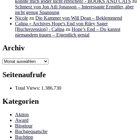
konnte mich leider nicht erreichen! - BOOKS AND CATS
zu
Schmerz von Jon Atli Jonasson – Interessante Ermittler, aber
nicht genug Spannung
Nicole
zu
Die Kammer von Will Dean – Beklemmend
Calipa » Archives Hope's End von Riley Sager
[Buchrezension] - Calipa
zu
Hope’s End – Du kannst
niemandem trauen – Eigentlich genial
Archiv
Archiv
Seitenaufrufe
Total Views:
1.386.730
Kategorien
Aktion
Award
Blogtour
Buchgequatsche
Buchtipp