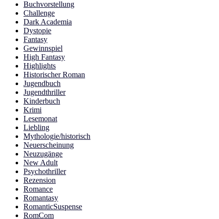
Buchvorstellung
Challenge
Dark Academia
Dystopie
Fantasy
Gewinnspiel
High Fantasy
Highlights
Historischer Roman
Jugendbuch
Jugendthriller
Kinderbuch
Krimi
Lesemonat
Liebling
Mythologie/historisch
Neuerscheinung
Neuzugänge
New Adult
Psychothriller
Rezension
Romance
Romantasy
RomanticSuspense
RomCom