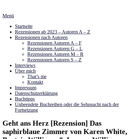
Zum
Inhalt
Menü
springen
Startseite
Rezensionen ab 2023 – Autoren A – Z
Rezensionen nach Autoren
Rezensionen Autoren A – F
Rezensionen Autoren G – L
Rezensionen Autoren M – R
Rezensionen Autoren S – Z
Interviews
Über mich
That’s me
Kontakt
Impressum
Datenschutzerklärung
Buchtipps
Unbeendete Buchreihen oder die Sehnsucht nach der
Fortsetzung
Geht ans Herz [Rezension] Das
saphirblaue Zimmer von Karen White,