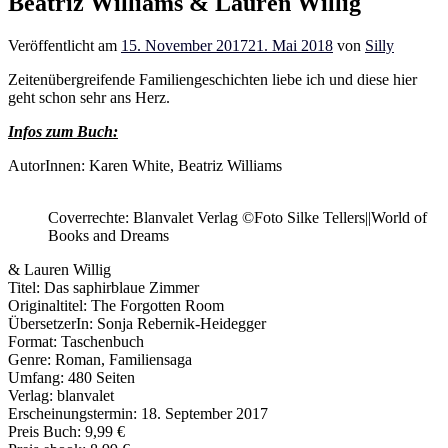
Beatriz Williams & Lauren Willig
Veröffentlicht am
15. November 2017
21. Mai 2018
von
Silly
Zeitenübergreifende Familiengeschichten liebe ich und diese hier
geht schon sehr ans Herz.
Infos zum Buch:
AutorInnen: Karen White, Beatriz Williams
Coverrechte: Blanvalet Verlag ©Foto Silke Tellers||World of
Books and Dreams
& Lauren Willig
Titel: Das saphirblaue Zimmer
Originaltitel: The Forgotten Room
ÜbersetzerIn: Sonja Rebernik-Heidegger
Format: Taschenbuch
Genre: Roman, Familiensaga
Umfang: 480 Seiten
Verlag: blanvalet
Erscheinungstermin: 18. September 2017
Preis Buch: 9,99 €