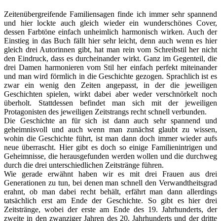
Zeitenübergreifende Familiensagen finde ich immer sehr spannend
und hier lockte auch gleich wieder ein wunderschönes Cover,
dessen Farbtöne einfach unheimlich harmonisch wirken. Auch der
Einstieg in das Buch fällt hier sehr leicht, denn auch wenn es hier
gleich drei Autorinnen gibt, hat man rein vom Schreibstil her nicht
den Eindruck, dass es durcheinander wirkt. Ganz im Gegenteil, die
drei Damen harmonieren vom Stil her einfach perfekt miteinander
und man wird förmlich in die Geschichte gezogen. Sprachlich ist es
zwar ein wenig den Zeiten angepasst, in der die jeweiligen
Geschichten spielen, wirkt dabei aber weder verschnörkelt noch
überholt. Stattdessen befindet man sich mit der jeweiligen
Protagonisten des jeweiligen Zeitstrangs recht schnell verbunden.
Die Geschichte an für sich ist dann auch sehr spannend und
geheimnisvoll und auch wenn man zunächst glaubt zu wissen,
wohin die Geschichte führt, ist man dann doch immer wieder aufs
neue überrascht. Hier gibt es doch so einige Familienintrigen und
Geheimnisse, die herausgefunden werden wollen und die durchweg
durch die drei unterschiedlichen Zeitstränge führen.
Wie gerade erwähnt haben wir es mit drei Frauen aus drei
Generationen zu tun, bei denen man schnell den Verwandtheitsgrad
erahnt, ob man dabei recht behält, erfährt man dann allerdings
tatsächlich erst am Ende der Geschichte. So gibt es hier drei
Zeitstränge, wobei der erste am Ende des 19. Jahrhunderts, der
zweite in den zwanziger Jahren des 20. Jahrhunderts und der dritte