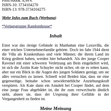
Preis ebook: 8,99 €
ISBN-10: 3734104270
ISBN-13: 978-3734104275
Mehr Infos zum Buch (Werbung)
*Verlagsgruppe Randomhouse*
Inhalt
Einst war das riesige Gebäude in Manhattan eine Luxuvilla, die
einer reichen Unternehmerfamilie gehörte. Doch im Jahr 1944 dient
die Villa als Krankenhaus und viele Männer, die ihrem Land im
Krieg gedient haben, werden hier behandelt. Als der junge Cooper
Ravenel mit einer schweren Verletzung am Bein eingeliefert wird,
ist sich die Ärztin Kate Schuyler nicht sicher, ob sie es retten kann,
aber nur ein Blick in die Augen des jungen Soldaten genügt, um sie
alles versuchen zu lassen. Schnell wird Beiden klar, dass sie eine
gegenseitige, beinahe schon unwiderstehliche Anziehungskraft
verspüren. Als Kate dann ein Amulett bei Cooper findet, auf dem
eine junge Frau abgebildet ist, die ihr zum verwechseln ähnlich
sieht, ahnen sie, dass der Ursprung ihrer Gefühle in der
Vergangenheit zu finden ist.
Meine Meinung