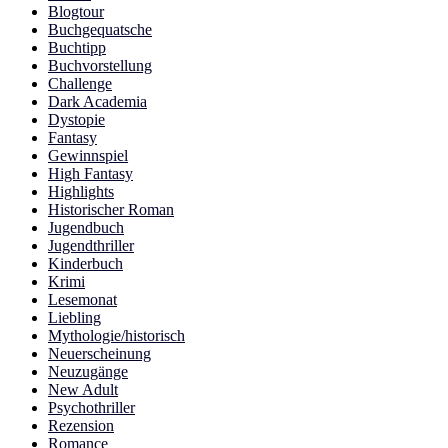
Blogtour
Buchgequatsche
Buchtipp
Buchvorstellung
Challenge
Dark Academia
Dystopie
Fantasy
Gewinnspiel
High Fantasy
Highlights
Historischer Roman
Jugendbuch
Jugendthriller
Kinderbuch
Krimi
Lesemonat
Liebling
Mythologie/historisch
Neuerscheinung
Neuzugänge
New Adult
Psychothriller
Rezension
Romance