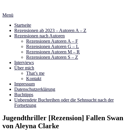
Zum
Inhalt
Menü
springen
Startseite
Rezensionen ab 2023 – Autoren A – Z
Rezensionen nach Autoren
Rezensionen Autoren A – F
Rezensionen Autoren G – L
Rezensionen Autoren M – R
Rezensionen Autoren S – Z
Interviews
Über mich
That’s me
Kontakt
Impressum
Datenschutzerklärung
Buchtipps
Unbeendete Buchreihen oder die Sehnsucht nach der
Fortsetzung
Jugendthriller [Rezension] Fallen Swan
von Aleyna Clarke