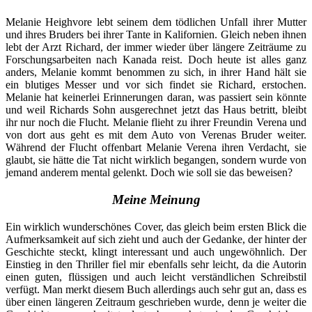
Melanie Heighvore lebt seinem dem tödlichen Unfall ihrer Mutter
und ihres Bruders bei ihrer Tante in Kalifornien. Gleich neben ihnen
lebt der Arzt Richard, der immer wieder über längere Zeiträume zu
Forschungsarbeiten nach Kanada reist. Doch heute ist alles ganz
anders, Melanie kommt benommen zu sich, in ihrer Hand hält sie
ein blutiges Messer und vor sich findet sie Richard, erstochen.
Melanie hat keinerlei Erinnerungen daran, was passiert sein könnte
und weil Richards Sohn ausgerechnet jetzt das Haus betritt, bleibt
ihr nur noch die Flucht. Melanie flieht zu ihrer Freundin Verena und
von dort aus geht es mit dem Auto von Verenas Bruder weiter.
Während der Flucht offenbart Melanie Verena ihren Verdacht, sie
glaubt, sie hätte die Tat nicht wirklich begangen, sondern wurde von
jemand anderem mental gelenkt. Doch wie soll sie das beweisen?
Meine Meinung
Ein wirklich wunderschönes Cover, das gleich beim ersten Blick die
Aufmerksamkeit auf sich zieht und auch der Gedanke, der hinter der
Geschichte steckt, klingt interessant und auch ungewöhnlich. Der
Einstieg in den Thriller fiel mir ebenfalls sehr leicht, da die Autorin
einen guten, flüssigen und auch leicht verständlichen Schreibstil
verfügt. Man merkt diesem Buch allerdings auch sehr gut an, dass es
über einen längeren Zeitraum geschrieben wurde, denn je weiter die