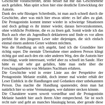
Geschichte voranschreitet, desto besser hat mir das Geschriebene
auch gefallen. Man spürt schon hier eine deutliche Entwicklung der
Autorin.
Dank des sehr flüssigen Schreibstils, ist man auch schnell durch die
Geschichte, aber was mich hier etwas störte: es lief alles zu glatt.
Die Protagonistin kommt immer wieder in schwierige Situationen
und doch gelingt es ihr immer wieder, daraus hervorzukommen,
ohne wirkliche Probleme, die es zu lösen galt. Somit würde ich das
Buch auch eher als Jugendbuch deklarieren und finde es vor allem
perfekt für den jüngeren Leser oder diejenigen, die sich einfach
einmal einem anderen Genre widmen möchten.
Was die Handlung an sich angeht, fand ich die Grundidee hier
richtig super. Die mentale Übernahme einer anderen Person klingt
richtig gut und auch den ein oder anderen Weg, den die Autorin hier
einschlägt, wurde interessant, verlief aber zu schnell im Sande. Hier
hätte es mir sehr gut gefallen, hätte man mehr über die
Forschungsarbeiten von Melanies Nachbarn erfahren.
Die Geschichte wird in erster Linie aus der Perspektive der
Protagonistin Melanie erzählt, doch immer mal wieder erhält der
Leser Einblick in die Handlungen und Gedanken einer unbekannten
Person. Das machte die Handlung spannender, denn man hat
natürlich hier so seine Vermutungen, wer dahinter stecken könnte.
Die Charaktere waren soweit vorstellbar und die Protagonistin
Melanie handelt hier auch ihrem Alter entsprechend. Sie ist noch
recht naiv und geht an manches blauäugig heran, aber gerade diese