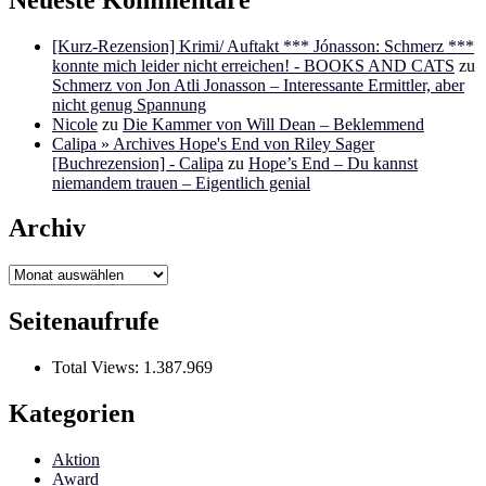
[Kurz-Rezension] Krimi/ Auftakt *** Jónasson: Schmerz ***
konnte mich leider nicht erreichen! - BOOKS AND CATS
zu
Schmerz von Jon Atli Jonasson – Interessante Ermittler, aber
nicht genug Spannung
Nicole
zu
Die Kammer von Will Dean – Beklemmend
Calipa » Archives Hope's End von Riley Sager
[Buchrezension] - Calipa
zu
Hope’s End – Du kannst
niemandem trauen – Eigentlich genial
Archiv
Archiv
Seitenaufrufe
Total Views:
1.387.969
Kategorien
Aktion
Award