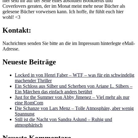
hier seid ihr auf der Seite eines absoluten Booknerds und
Coverlovers geraten, der im Monat meist mehr neue Bücher als
gelesene Bücher vorweisen kann. Ich hoffe, ihr fühlt euch hier
wohl! <3
Kontakt:
Nachrichten senden Sie bitte an die im Impressum hinterlegte eMail-
Adresse.
Neueste Beiträge
Locked in von Henri Faber – WTF – was für ein schwindelig
machender Thriller
Ein Schloss aus Silber und Scherben von Ariane L. Silbers –
Ein Märchen das einfach anders berührt
Just for the Summer von Abby Jimenez – Viel mehr als nur
eine RomCom
Die Schanze von Lars Menz – Tolle Atmosphäre, aber wenig
Spannung
Still ist die Nacht von Sandra Aslund – Ruhig und
atmosphärisch
Neueste Kommentare