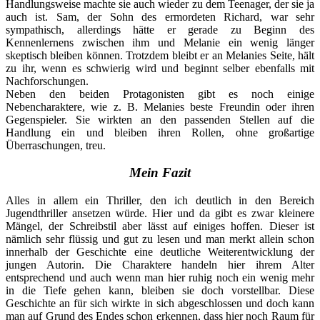
Handlungsweise machte sie auch wieder zu dem Teenager, der sie ja
auch ist. Sam, der Sohn des ermordeten Richard, war sehr
sympathisch, allerdings hätte er gerade zu Beginn des
Kennenlernens zwischen ihm und Melanie ein wenig länger
skeptisch bleiben können. Trotzdem bleibt er an Melanies Seite, hält
zu ihr, wenn es schwierig wird und beginnt selber ebenfalls mit
Nachforschungen.
Neben den beiden Protagonisten gibt es noch einige
Nebencharaktere, wie z. B. Melanies beste Freundin oder ihren
Gegenspieler. Sie wirkten an den passenden Stellen auf die
Handlung ein und bleiben ihren Rollen, ohne großartige
Überraschungen, treu.
Mein Fazit
Alles in allem ein Thriller, den ich deutlich in den Bereich
Jugendthriller ansetzen würde. Hier und da gibt es zwar kleinere
Mängel, der Schreibstil aber lässt auf einiges hoffen. Dieser ist
nämlich sehr flüssig und gut zu lesen und man merkt allein schon
innerhalb der Geschichte eine deutliche Weiterentwicklung der
jungen Autorin. Die Charaktere handeln hier ihrem Alter
entsprechend und auch wenn man hier ruhig noch ein wenig mehr
in die Tiefe gehen kann, bleiben sie doch vorstellbar. Diese
Geschichte an für sich wirkte in sich abgeschlossen und doch kann
man auf Grund des Endes schon erkennen, dass hier noch Raum für