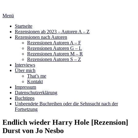
Zum
Inhalt
Menü
springen
Startseite
Rezensionen ab 2023 – Autoren A – Z
Rezensionen nach Autoren
Rezensionen Autoren A – F
Rezensionen Autoren G – L
Rezensionen Autoren M – R
Rezensionen Autoren S – Z
Interviews
Über mich
That’s me
Kontakt
Impressum
Datenschutzerklärung
Buchtipps
Unbeendete Buchreihen oder die Sehnsucht nach der
Fortsetzung
Endlich wieder Harry Hole [Rezension]
Durst von Jo Nesbo