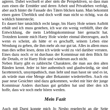
agieren. Dabei wechselt er aber stets die Perspektiven, so dass man
zum einen die Ermittler und deren Arbeit und Privatleben verfolgt,
aber auch hinter die Fassade des Täters blicken kann. Man bekommt
einen guten Überblick und doch weiß man nicht so richtig, was da
wirklich hintersteckt.
Es dauert hier tatsächlich recht lange, bis Harry Hole seinen Auftritt
erhält und ich muss gestehen, ich war ein wenig verblüfft, über die
Entwicklung, die mein Lieblingskommissar hier gemacht hat.
Trotzdem konnte mich Harry Hole wieder einmal überzeugen, auch
wenn es scheint, als hätte er es geschafft, seinem Leben eine
Wendung zu geben, die ihm mehr als nur gut tat. Alles in allem muss
man dies selbst lesen, denn ich würde wohl zu viel darüber verraten.
Eines dazu noch: er ist durchaus der Kommissar mit dem Blick für
die Details, er ist Harry Hole und wiederum auch nicht.
Neben Harry gibt es zahlreiche Charaktere, die man aus den alten
Bänden kennt. Jeder ist hier authentisch und glaubwürdig, sie sind
facettenreich, unsympathisch, man liebt und man hasst sie und es ist,
als würde man eine Menge alter Bekannter wiedertreffen. Auch ein
paar neue Gesichter sind dazu gekommen, wobei mir hier der junge
Kommissar Anders durchaus gut gefallen hat und über den ich
hoffe, dass wir noch mehr hören werden.
Mein Fazit
Auch mit Durst konnte mich Jo Nesbo regelrecht an die Seite