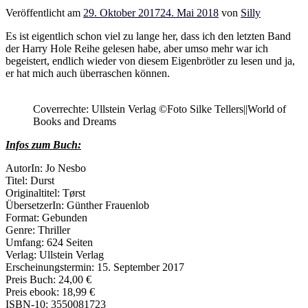
Veröffentlicht am
29. Oktober 2017
24. Mai 2018
von
Silly
Es ist eigentlich schon viel zu lange her, dass ich den letzten Band
der Harry Hole Reihe gelesen habe, aber umso mehr war ich
begeistert, endlich wieder von diesem Eigenbrötler zu lesen und ja,
er hat mich auch überraschen können.
Coverrechte: Ullstein Verlag ©Foto Silke Tellers||World of
Books and Dreams
Infos zum Buch:
AutorIn: Jo Nesbo
Titel: Durst
Originaltitel: Tørst
ÜbersetzerIn: Günther Frauenlob
Format: Gebunden
Genre: Thriller
Umfang: 624 Seiten
Verlag: Ullstein Verlag
Erscheinungstermin: 15. September 2017
Preis Buch: 24,00 €
Preis ebook: 18,99 €
ISBN-10: 3550081723