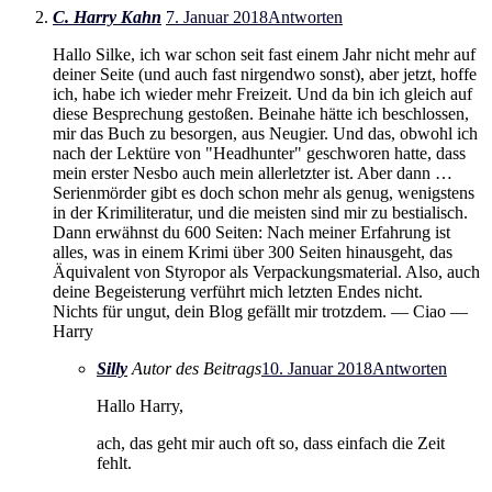
C. Harry Kahn
7. Januar 2018
Antworten
Hallo Silke, ich war schon seit fast einem Jahr nicht mehr auf
deiner Seite (und auch fast nirgendwo sonst), aber jetzt, hoffe
ich, habe ich wieder mehr Freizeit. Und da bin ich gleich auf
diese Besprechung gestoßen. Beinahe hätte ich beschlossen,
mir das Buch zu besorgen, aus Neugier. Und das, obwohl ich
nach der Lektüre von "Headhunter" geschworen hatte, dass
mein erster Nesbo auch mein allerletzter ist. Aber dann …
Serienmörder gibt es doch schon mehr als genug, wenigstens
in der Krimiliteratur, und die meisten sind mir zu bestialisch.
Dann erwähnst du 600 Seiten: Nach meiner Erfahrung ist
alles, was in einem Krimi über 300 Seiten hinausgeht, das
Äquivalent von Styropor als Verpackungsmaterial. Also, auch
deine Begeisterung verführt mich letzten Endes nicht.
Nichts für ungut, dein Blog gefällt mir trotzdem. — Ciao —
Harry
Silly
Autor des Beitrags
10. Januar 2018
Antworten
Hallo Harry,
ach, das geht mir auch oft so, dass einfach die Zeit
fehlt.