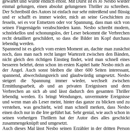
gewartet und wurde endlich erlöst. Mit Durst ist es Jo Nesbo wieder
einmal gelungen, einen absolut gelungenen Thriller zu schreiben.
Der Schreibstil des Autors ist einfach nur sehr mitreißend und flüssig
und er schafft es immer wieder, mich an seine Geschichten zu
fesseln, sei es vor Entsetzen oder vor Spannung, dass man sich von
seinen Fingernägeln verabschieden kann. Nesbo schreibt modern,
schnörkellos und schonungslos, der Leser bekommt die Verbrechen
recht detailliert geschildert, so dass die Bilder im Kopf durchaus
lebendig werden.
Spannend ist es gleich vom ersten Moment an, dachte man zunächst
noch, dass man nach recht langer Wartezeit zwischen den Bänden,
nicht gleich den richtigen Einstieg findet, wird man schnell eines
besseren belehrt, denn schon im ersten Kapitel hatte Nesbo mich an
der Angel. Auch sonst bleiben die über 600 Seiten interessant,
spannend, abwechslungsreich und glaubwürdig umgesetzt. Nesbo
steigert die Spannung immer wieder, wechselt zwischen
Ermittlungsarbeit, ab und an privaten Ereignissen und dem
Verbrechen an sich ab und lässt dadurch den gesamten Thriller
lebendig werden. Es bringt Wendungen, unvermutete Ereignisse
und wenn man als Leser meint, hinter das ganze zu blicken und zu
verstehen, was geschieht, wird man schnell merken, dass Nesbo
einen doch nur in die Irre geführt hat. Sehr genial, wie auch schon in
seinen vorherigen Thrillern hat der Autor dies alles geschickt
zusammengeknüpft und umgesetzt.
Auch dieses Mal lässt Nesbo seinen Erzähler in der dritten Person