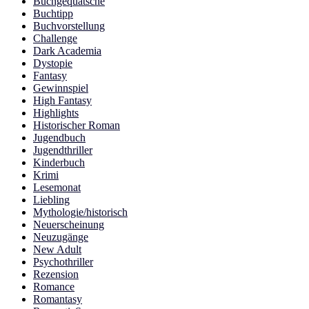
Buchgequatsche
Buchtipp
Buchvorstellung
Challenge
Dark Academia
Dystopie
Fantasy
Gewinnspiel
High Fantasy
Highlights
Historischer Roman
Jugendbuch
Jugendthriller
Kinderbuch
Krimi
Lesemonat
Liebling
Mythologie/historisch
Neuerscheinung
Neuzugänge
New Adult
Psychothriller
Rezension
Romance
Romantasy