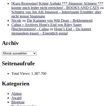
[Kurz-Rezension] Krimi/ Auftakt *** Jónasson: Schmerz ***
konnte mich leider nicht erreichen! - BOOKS AND CATS
zu
Schmerz von Jon Atli Jonasson – Interessante Ermittler, aber
nicht genug Spannung
Nicole
zu
Die Kammer von Will Dean – Beklemmend
Calipa » Archives Hope's End von Riley Sager
[Buchrezension] - Calipa
zu
Hope’s End – Du kannst
niemandem trauen – Eigentlich genial
Archiv
Archiv
Seitenaufrufe
Total Views:
1.387.760
Kategorien
Aktion
Award
Blogtour