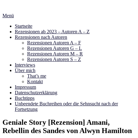
Zum
Inhalt
Menü
springen
Startseite
Rezensionen ab 2023 – Autoren A – Z
Rezensionen nach Autoren
Rezensionen Autoren A – F
Rezensionen Autoren G – L
Rezensionen Autoren M – R
Rezensionen Autoren S – Z
Interviews
Über mich
That’s me
Kontakt
Impressum
Datenschutzerklärung
Buchtipps
Unbeendete Buchreihen oder die Sehnsucht nach der
Fortsetzung
Geniale Story [Rezension] Amani,
Rebellin des Sandes von Alwyn Hamilton