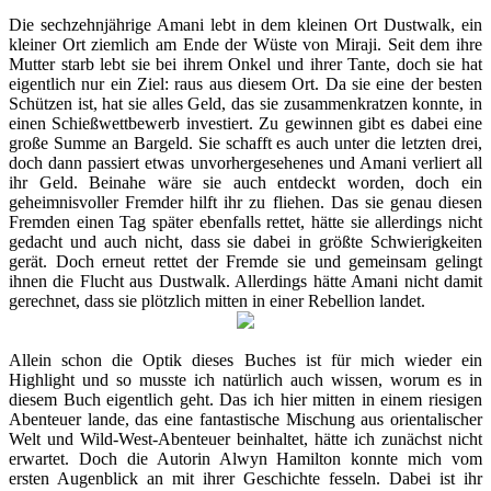
Die sechzehnjährige Amani lebt in dem kleinen Ort Dustwalk, ein
kleiner Ort ziemlich am Ende der Wüste von Miraji. Seit dem ihre
Mutter starb lebt sie bei ihrem Onkel und ihrer Tante, doch sie hat
eigentlich nur ein Ziel: raus aus diesem Ort. Da sie eine der besten
Schützen ist, hat sie alles Geld, das sie zusammenkratzen konnte, in
einen Schießwettbewerb investiert. Zu gewinnen gibt es dabei eine
große Summe an Bargeld. Sie schafft es auch unter die letzten drei,
doch dann passiert etwas unvorhergesehenes und Amani verliert all
ihr Geld. Beinahe wäre sie auch entdeckt worden, doch ein
geheimnisvoller Fremder hilft ihr zu fliehen. Das sie genau diesen
Fremden einen Tag später ebenfalls rettet, hätte sie allerdings nicht
gedacht und auch nicht, dass sie dabei in größte Schwierigkeiten
gerät. Doch erneut rettet der Fremde sie und gemeinsam gelingt
ihnen die Flucht aus Dustwalk. Allerdings hätte Amani nicht damit
gerechnet, dass sie plötzlich mitten in einer Rebellion landet.
Allein schon die Optik dieses Buches ist für mich wieder ein
Highlight und so musste ich natürlich auch wissen, worum es in
diesem Buch eigentlich geht. Das ich hier mitten in einem riesigen
Abenteuer lande, das eine fantastische Mischung aus orientalischer
Welt und Wild-West-Abenteuer beinhaltet, hätte ich zunächst nicht
erwartet. Doch die Autorin Alwyn Hamilton konnte mich vom
ersten Augenblick an mit ihrer Geschichte fesseln. Dabei ist ihr