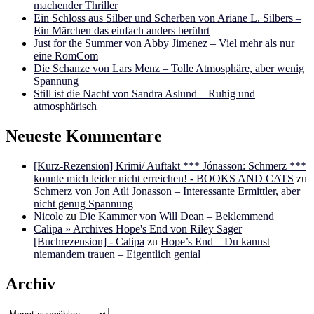
machender Thriller
Ein Schloss aus Silber und Scherben von Ariane L. Silbers –
Ein Märchen das einfach anders berührt
Just for the Summer von Abby Jimenez – Viel mehr als nur
eine RomCom
Die Schanze von Lars Menz – Tolle Atmosphäre, aber wenig
Spannung
Still ist die Nacht von Sandra Aslund – Ruhig und
atmosphärisch
Neueste Kommentare
[Kurz-Rezension] Krimi/ Auftakt *** Jónasson: Schmerz ***
konnte mich leider nicht erreichen! - BOOKS AND CATS
zu
Schmerz von Jon Atli Jonasson – Interessante Ermittler, aber
nicht genug Spannung
Nicole
zu
Die Kammer von Will Dean – Beklemmend
Calipa » Archives Hope's End von Riley Sager
[Buchrezension] - Calipa
zu
Hope’s End – Du kannst
niemandem trauen – Eigentlich genial
Archiv
Archiv