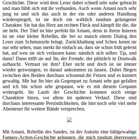
Geschichte. Diese wird dem Leser dabei schnell sehr nahe gebracht
und man fühlt sich mit ihr verbunden. Auch wenn Amani noch sehr
jung ist und sich das auch in der ein oder anderen Handlung
wiederspiegelt, ist sie doch ein wirklich rundum gelungener
Charakter. Sie hat das Herz am rechten Fleck und kämpft für die, die
sie liebt. Der Titel ist hier perfekt für Amani, denn in ihrem Inneren
ist sie eine kleine Rebellin, die bei so manch einem Dialog den
Leser zum Schmunzeln bringt. Zurückhaltung und Scheu kennt sie
nur sehr selten, man merkt ihr einfach an, dass sie schon früh gelernt
hat, auf wen sie sich verlassen kann: nämlich sich selber. Tja, und
dann? Dann trifft sie auf Jin, der Fremde, der plötzlich in Dustwalk
auftaucht. Vertraut sie ihm? Eher nicht und doch ist sie immer
wieder gezwungen, es darauf ankommen zu lassen. Dabei fliegen
zwischen den Beiden durchaus schonmal die Fetzen und es knistert
gewaltig. Mir hat Jin hier als Gegenpart zu Amani sehr gut gefallen
und ich bin schon sehr gespannt, wie es mit diesem Gespann
weitergeht. Im Laufe der Geschichte kommen noch einige
Charaktere hinzu, vor allem im späteren Verlauf. Diese sind
durchaus interessante Persönlichkeiten, die hier noch sehr viel mehr
Abenteuer für weitere Bände versprechen.
Mit Amani, Rebellin des Sandes, ist der Autorin eine bildgewaltige
Fantasy-Action-Geschichte gelungen, die mich rundum überzeugen