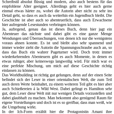
Schreibstil absolut flüssig und modern, also auch bestens für das
empfohlene Alter geeignet. Allerdings geht es hier auch gerne
einmal etwas härter zu, wobei die Autorin aber nicht zu sehr ins
Detail geht, so dass es auch da weiterhin ein Jugendbuch bleibt. Die
Geschichte ist aber auch so abenteuerlich, dass auch Erwachsene
hier aufregende Lesestunden verbringen können.
Ja, aufregend, genau das ist dieses Buch, denn hier jagt ein
Abenteuer das nächste und dabei gibt es eine ganze Menge
Wendungen und Überraschungen, von denen ich nur die wenigstens
voraus ahnen konnte. Es ist und bleibt also sehr spannend und
immer wieder zieht die Autorin die Spannungsschraube auch an, so
dass das Buch ein wahrer Pageturner wird. Doch trotz immer
wiederkehrenden Abenteuern gibt es auch Momente, in denen es
etwas ruhiger, aber keineswegs langweilig wird. Für mich war es
eine perfekte Mischung, um mich auf diese Geschichte richtig
einlassen zu können.
Das Worldbuilding ist richtig gut gelungen, denn auf der einen Seite
befindet sich der Leser in einer orientalischen Welt, die zum Teil
auch deren Werte beinhaltet, zu einem weiteren Teil gibt es hier aber
auch Schießereien á la Wild West. Dabei gelingt es Hamilton sehr
gut, dem Leser diese Welt mit nur wenigen Details vorzustellen und
dabei glaubhaft zu machen. Man bekommt also genügend Raum für
eigene Vorstellungen und doch ist es so greifbar, dass man weiß, wie
die Umgebung wirkt.
In der Ich-Form erzählt hier die Protagonistin Amani ihre