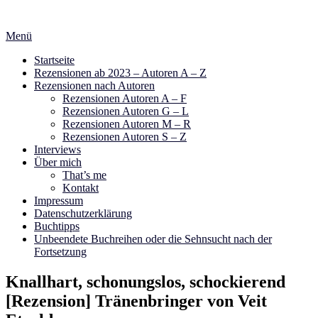
Zum
Inhalt
Menü
springen
Startseite
Rezensionen ab 2023 – Autoren A – Z
Rezensionen nach Autoren
Rezensionen Autoren A – F
Rezensionen Autoren G – L
Rezensionen Autoren M – R
Rezensionen Autoren S – Z
Interviews
Über mich
That’s me
Kontakt
Impressum
Datenschutzerklärung
Buchtipps
Unbeendete Buchreihen oder die Sehnsucht nach der
Fortsetzung
Knallhart, schonungslos, schockierend
[Rezension] Tränenbringer von Veit