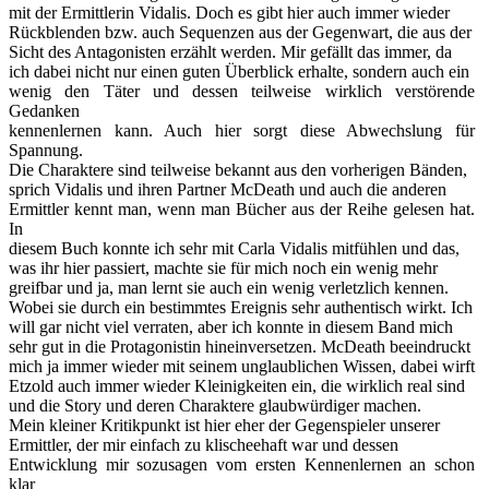
mit der Ermittlerin Vidalis. Doch es gibt hier auch immer wieder
Rückblenden bzw. auch Sequenzen aus der Gegenwart, die aus der
Sicht des Antagonisten erzählt werden. Mir gefällt das immer, da
ich dabei nicht nur einen guten Überblick erhalte, sondern auch ein
wenig den Täter und dessen teilweise wirklich verstörende
Gedanken
kennenlernen kann. Auch hier sorgt diese Abwechslung für
Spannung.
Die Charaktere sind teilweise bekannt aus den vorherigen Bänden,
sprich Vidalis und ihren Partner McDeath und auch die anderen
Ermittler kennt man, wenn man Bücher aus der Reihe gelesen hat.
In
diesem Buch konnte ich sehr mit Carla Vidalis mitfühlen und das,
was ihr hier passiert, machte sie für mich noch ein wenig mehr
greifbar und ja, man lernt sie auch ein wenig verletzlich kennen.
Wobei sie durch ein bestimmtes Ereignis sehr authentisch wirkt. Ich
will gar nicht viel verraten, aber ich konnte in diesem Band mich
sehr gut in die Protagonistin hineinversetzen. McDeath beeindruckt
mich ja immer wieder mit seinem unglaublichen Wissen, dabei wirft
Etzold auch immer wieder Kleinigkeiten ein, die wirklich real sind
und die Story und deren Charaktere glaubwürdiger machen.
Mein kleiner Kritikpunkt ist hier eher der Gegenspieler unserer
Ermittler, der mir einfach zu klischeehaft war und dessen
Entwicklung mir sozusagen vom ersten Kennenlernen an schon
klar