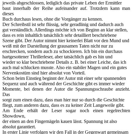
jeweils abgeschlossen, lediglich das private Leben der Ermittler
baut innerhalb der Reihe aufeinander auf. Trotzdem kann man
dieses
Buch durchaus lesen, ohne die Vorgänger zu kennen.
Der Schreibstil ist sehr flüssig, sehr geradlinig und dadurch auch
gut verständlich. Allerdings möchte ich von Beginn an klar stellen,
dass es rein inhaltlich tatsächlich sehr detailliert beschriebene
Szene gibt. Der Autor nimmt hier keinerlei Blatt vor den Mund und
weiß mit der Darstellung der grausamen Taten nicht nur zu
erschrecken, sondern auch zu schockieren. Ich bin ein durchaus
hartgesottener Thrillerleser, aber tatsächlich gab es hin und
wieder so klar beschriebene Details z. B. bei einer Leiche, das ich
auch mal schlucken musste. Also ein stabiler Magen und ein gutes
Nervenkostüm sind hier absolut von Vorteil.
Schon beim Einstieg beginnt der Autor mit einer sehr spannenden
Sequenz und auch während der Geschichte gibt es immer wieder
Momente, bei denen der Autor die Spannungsschraube anzieht.
Das
sorgt zum einen dazu, dass man hier nur so durch die Geschichte
fliegt, zum anderen dazu, dass es zu keiner Zeit Langeweile gibt.
Am Ende erhält der Leser sogar noch einen regelrechten
Showdown,
der einen an den Fingernägeln kauen lässt. Spannung ist also
absolut garantiert.
In erster Linie verfolgen wir den Fall in der Gegenwart gemeinsam