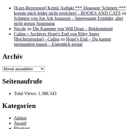
[Kurz-Rezension] Krimi/ Auftakt *** Jónasson: Schmerz ***
konnte mich leider nicht erreichen! - BOOKS AND CATS
zu
Schmerz von Jon Atli Jonasson – Interessante Ermittler, aber
nicht genug Spannung
Nicole
zu
Die Kammer von Will Dean – Beklemmend
Calipa » Archives Hope's End von Riley Sager
[Buchrezension] - Calipa
zu
Hope’s End – Du kannst
niemandem trauen – Eigentlich genial
Archiv
Archiv
Seitenaufrufe
Total Views:
1.388.343
Kategorien
Aktion
Award
Blogtour