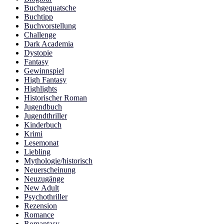
Buchgequatsche
Buchtipp
Buchvorstellung
Challenge
Dark Academia
Dystopie
Fantasy
Gewinnspiel
High Fantasy
Highlights
Historischer Roman
Jugendbuch
Jugendthriller
Kinderbuch
Krimi
Lesemonat
Liebling
Mythologie/historisch
Neuerscheinung
Neuzugänge
New Adult
Psychothriller
Rezension
Romance
Romantasy