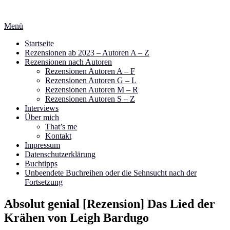
Zum
Inhalt
Menü
springen
Startseite
Rezensionen ab 2023 – Autoren A – Z
Rezensionen nach Autoren
Rezensionen Autoren A – F
Rezensionen Autoren G – L
Rezensionen Autoren M – R
Rezensionen Autoren S – Z
Interviews
Über mich
That’s me
Kontakt
Impressum
Datenschutzerklärung
Buchtipps
Unbeendete Buchreihen oder die Sehnsucht nach der
Fortsetzung
Absolut genial [Rezension] Das Lied der
Krähen von Leigh Bardugo