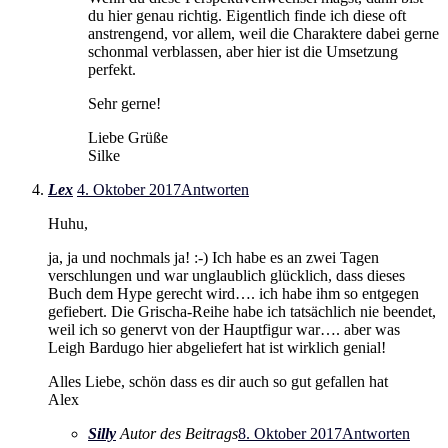
du hier genau richtig. Eigentlich finde ich diese oft
anstrengend, vor allem, weil die Charaktere dabei gerne
schonmal verblassen, aber hier ist die Umsetzung
perfekt.
Sehr gerne!
Liebe Grüße
Silke
Lex
4. Oktober 2017
Antworten
Huhu,
ja, ja und nochmals ja! :-) Ich habe es an zwei Tagen
verschlungen und war unglaublich glücklich, dass dieses
Buch dem Hype gerecht wird…. ich habe ihm so entgegen
gefiebert. Die Grischa-Reihe habe ich tatsächlich nie beendet,
weil ich so genervt von der Hauptfigur war…. aber was
Leigh Bardugo hier abgeliefert hat ist wirklich genial!
Alles Liebe, schön dass es dir auch so gut gefallen hat
Alex
Silly
Autor des Beitrags
8. Oktober 2017
Antworten