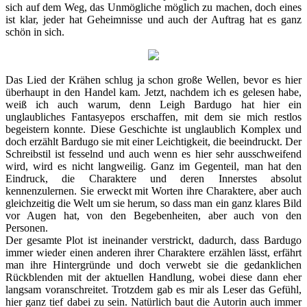
sich auf dem Weg, das Unmögliche möglich zu machen, doch eines
ist klar, jeder hat Geheimnisse und auch der Auftrag hat es ganz
schön in sich.
Das Lied der Krähen schlug ja schon große Wellen, bevor es hier
überhaupt in den Handel kam. Jetzt, nachdem ich es gelesen habe,
weiß ich auch warum, denn Leigh Bardugo hat hier ein
unglaubliches Fantasyepos erschaffen, mit dem sie mich restlos
begeistern konnte. Diese Geschichte ist unglaublich Komplex und
doch erzählt Bardugo sie mit einer Leichtigkeit, die beeindruckt. Der
Schreibstil ist fesselnd und auch wenn es hier sehr ausschweifend
wird, wird es nicht langweilig. Ganz im Gegenteil, man hat den
Eindruck, die Charaktere und deren Innerstes absolut
kennenzulernen. Sie erweckt mit Worten ihre Charaktere, aber auch
gleichzeitig die Welt um sie herum, so dass man ein ganz klares Bild
vor Augen hat, von den Begebenheiten, aber auch von den
Personen.
Der gesamte Plot ist ineinander verstrickt, dadurch, dass Bardugo
immer wieder einen anderen ihrer Charaktere erzählen lässt, erfährt
man ihre Hintergründe und doch verwebt sie die gedanklichen
Rückblenden mit der aktuellen Handlung, wobei diese dann eher
langsam voranschreitet. Trotzdem gab es mir als Leser das Gefühl,
hier ganz tief dabei zu sein. Natürlich baut die Autorin auch immer