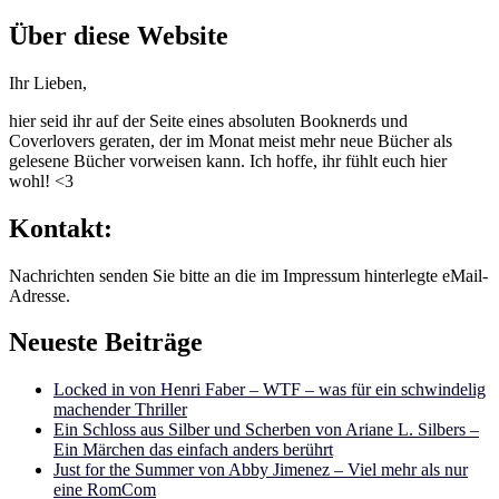
nach:
Über diese Website
Ihr Lieben,
hier seid ihr auf der Seite eines absoluten Booknerds und
Coverlovers geraten, der im Monat meist mehr neue Bücher als
gelesene Bücher vorweisen kann. Ich hoffe, ihr fühlt euch hier
wohl! <3
Kontakt:
Nachrichten senden Sie bitte an die im Impressum hinterlegte eMail-
Adresse.
Neueste Beiträge
Locked in von Henri Faber – WTF – was für ein schwindelig
machender Thriller
Ein Schloss aus Silber und Scherben von Ariane L. Silbers –
Ein Märchen das einfach anders berührt
Just for the Summer von Abby Jimenez – Viel mehr als nur
eine RomCom