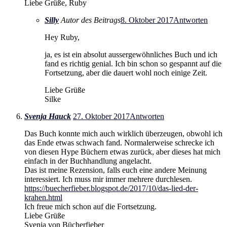
Liebe Grüße, Ruby
Silly
Autor des Beitrags
8. Oktober 2017
Antworten
Hey Ruby,
ja, es ist ein absolut aussergewöhnliches Buch und ich
fand es richtig genial. Ich bin schon so gespannt auf die
Fortsetzung, aber die dauert wohl noch einige Zeit.
Liebe Grüße
Silke
Svenja Hauck
27. Oktober 2017
Antworten
Das Buch konnte mich auch wirklich überzeugen, obwohl ich
das Ende etwas schwach fand. Normalerweise schrecke ich
von diesen Hype Büchern etwas zurück, aber dieses hat mich
einfach in der Buchhandlung angelacht.
Das ist meine Rezension, falls euch eine andere Meinung
interessiert. Ich muss mir immer mehrere durchlesen.
https://buecherfieber.blogspot.de/2017/10/das-lied-der-
krahen.html
Ich freue mich schon auf die Fortsetzung.
Liebe Grüße
Svenja von Bücherfieber