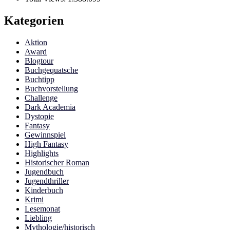
Kategorien
Aktion
Award
Blogtour
Buchgequatsche
Buchtipp
Buchvorstellung
Challenge
Dark Academia
Dystopie
Fantasy
Gewinnspiel
High Fantasy
Highlights
Historischer Roman
Jugendbuch
Jugendthriller
Kinderbuch
Krimi
Lesemonat
Liebling
Mythologie/historisch