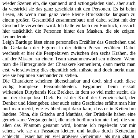
wieder Szenen ein, die spannend und actiongeladen sind, aber auch
da verstrickt sie das ganz geschickt mit den Personen. Es ist beim
Lesen, als wenn man ganz viele kleine Bruckstücke langsam zu
einem großen Gesamtbild zusammenbaut und dabei selbst mit der
Geschichte verwoben wird. Ich hatte einfach den Eindruck, dass ich
hier tatsächlich die Personen hinter den Masken, die sie zeigen,
kennenlernte.
Leigh Bardugo lässt einen personellen Erzähler das Geschehen und
die Gedanken der Figuren in der dritten Person erzählen. Dabei
wechselt er hier die Perspektiven zwischen den sechs Krähen, die
auf der Mission zu einem Team zusammenwachsen müssen. Wenn
man die Hintergründe der Charakere kennenlernt, dann merkt man
erst, wie schwierig dies eigentlich sein müsste und doch merkt man,
wie sie beginnen zueinander zu stehen.
Die Charaktere scheinen überschaubar und doch sind auch diese
völlig komplexe Persönlichkeiten. Begonnen beim eiskalt
wirkenden Dirtyhands Kaz Brekker, in dem so viel mehr steckt, als
nur der skrupellose Dieb. Er ist der Kopf der Gemeinschaft, der
Denker und Ideengeber, aber auch seine Geschichte erfährt man hier
und man merkt, wie es überhaupt dazu kam, dass er in Ketterdam
landete. Nina, die Grischa und Matthias, der Drüskelle haben eine
gemeinsame Vergangenheit, die mich berühren konnte. Inej, die von
allen das Phantom genannt wird, konnte ich regelrecht vor mir
sehen, wie sie an Fassaden klettert und lautlos durch Ketterdam
schleicht. Jesper hat ein viel größeres Geheimnis, als man glaubt.