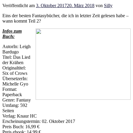
Veröffentlicht am
3. Oktober 2017
20. März 2018
von
Silly
Eins der besten Fantasybücher, die ich in letzter Zeit gelesen habe –
wann kommt Teil 2?
Infos zum
Buch:
AutorIn: Leigh
Bardugo
Titel: Das Lied
der Krähen
Originaltitel:
Six of Crows
ÜbersetzerIn:
Michelle Gyo
Format:
Paperback
Genre: Fantasy
Umfang: 592
Seiten
Verlag: Knaur HC
Erscheinungstermin: 02. Oktober 2017
Preis Buch: 16,99 €
Preis ebook: 14,99 €