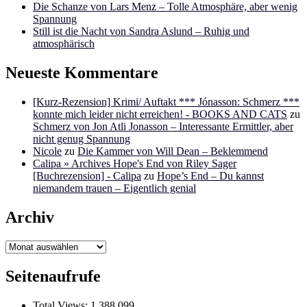
Die Schanze von Lars Menz – Tolle Atmosphäre, aber wenig
Spannung
Still ist die Nacht von Sandra Aslund – Ruhig und
atmosphärisch
Neueste Kommentare
[Kurz-Rezension] Krimi/ Auftakt *** Jónasson: Schmerz ***
konnte mich leider nicht erreichen! - BOOKS AND CATS
zu
Schmerz von Jon Atli Jonasson – Interessante Ermittler, aber
nicht genug Spannung
Nicole
zu
Die Kammer von Will Dean – Beklemmend
Calipa » Archives Hope's End von Riley Sager
[Buchrezension] - Calipa
zu
Hope’s End – Du kannst
niemandem trauen – Eigentlich genial
Archiv
Archiv
Seitenaufrufe
Total Views:
1.388.099