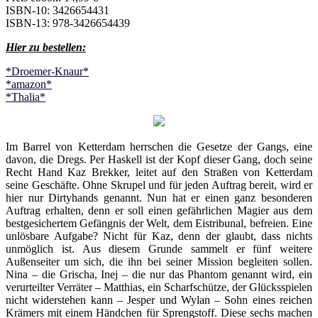
ISBN-10: 3426654431
ISBN-13: 978-3426654439
Hier zu bestellen:
*Droemer-Knaur*
*amazon*
*Thalia*
Im Barrel von Ketterdam herrschen die Gesetze der Gangs, eine
davon, die Dregs. Per Haskell ist der Kopf dieser Gang, doch seine
Recht Hand Kaz Brekker, leitet auf den Straßen von Ketterdam
seine Geschäfte. Ohne Skrupel und für jeden Auftrag bereit, wird er
hier nur Dirtyhands genannt. Nun hat er einen ganz besonderen
Auftrag erhalten, denn er soll einen gefährlichen Magier aus dem
bestgesichertem Gefängnis der Welt, dem Eistribunal, befreien. Eine
unlösbare Aufgabe? Nicht für Kaz, denn der glaubt, dass nichts
unmöglich ist. Aus diesem Grunde sammelt er fünf weitere
Außenseiter um sich, die ihn bei seiner Mission begleiten sollen.
Nina – die Grischa, Inej – die nur das Phantom genannt wird, ein
verurteilter Verräter – Matthias, ein Scharfschütze, der Glücksspielen
nicht widerstehen kann – Jesper und Wylan – Sohn eines reichen
Krämers mit einem Händchen für Sprengstoff. Diese sechs machen