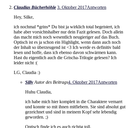
Claudias Bücherhöhle
3. Oktober 2017
Antworten
Hey, Silke,
ich nochmal *grins* Du bist ja wirklich total begeistert, ich
habe aber vorsichtshalber nur dein Fazit gelesen. Doch allein
das macht mich noch wesentlich neugieriger auf das Buch.
Optisch ist es ja schon ein Highlight, wenn dann auch noch
der Inhalt so überzeugend ist <3 Ich werde es definitiv bald
lesen und hoffe, dass ich ebenso davon schwärmen kann.
Hast du eigentlich auch die Grischa-Trilogie gelesen? Ich
leider nicht :(
LG, Claudia :)
Silly
Autor des Beitrags
4. Oktober 2017
Antworten
Huhu Claudia,
ich habe mich hier komplett in die Charaktere vernarrt
und konnte so mit ihnen mitfiebern. Sie sind absolut gut
gezeichnet und sind in meinem Kopf sehr lebendig
geworden. ;)
Optisch finde ich es auch richtig toll.