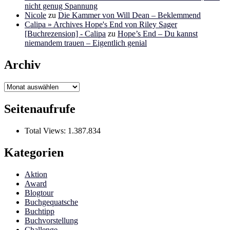
nicht genug Spannung
Nicole
zu
Die Kammer von Will Dean – Beklemmend
Calipa » Archives Hope's End von Riley Sager
[Buchrezension] - Calipa
zu
Hope’s End – Du kannst
niemandem trauen – Eigentlich genial
Archiv
Archiv
Seitenaufrufe
Total Views:
1.387.834
Kategorien
Aktion
Award
Blogtour
Buchgequatsche
Buchtipp
Buchvorstellung
Challenge