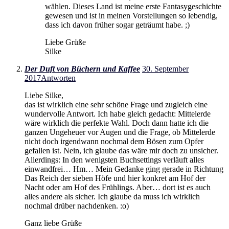
wählen. Dieses Land ist meine erste Fantasygeschichte
gewesen und ist in meinen Vorstellungen so lebendig,
dass ich davon früher sogar geträumt habe. ;)
Liebe Grüße
Silke
Der Duft von Büchern und Kaffee
30. September
2017
Antworten
Liebe Silke,
das ist wirklich eine sehr schöne Frage und zugleich eine
wundervolle Antwort. Ich habe gleich gedacht: Mittelerde
wäre wirklich die perfekte Wahl. Doch dann hatte ich die
ganzen Ungeheuer vor Augen und die Frage, ob Mittelerde
nicht doch irgendwann nochmal dem Bösen zum Opfer
gefallen ist. Nein, ich glaube das wäre mir doch zu unsicher.
Allerdings: In den wenigsten Buchsettings verläuft alles
einwandfrei… Hm… Mein Gedanke ging gerade in Richtung
Das Reich der sieben Höfe und hier konkret am Hof der
Nacht oder am Hof des Frühlings. Aber… dort ist es auch
alles andere als sicher. Ich glaube da muss ich wirklich
nochmal drüber nachdenken. :o)
Ganz liebe Grüße