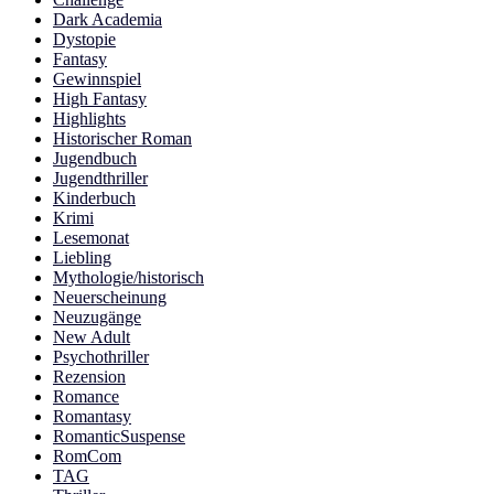
Dark Academia
Dystopie
Fantasy
Gewinnspiel
High Fantasy
Highlights
Historischer Roman
Jugendbuch
Jugendthriller
Kinderbuch
Krimi
Lesemonat
Liebling
Mythologie/historisch
Neuerscheinung
Neuzugänge
New Adult
Psychothriller
Rezension
Romance
Romantasy
RomanticSuspense
RomCom
TAG