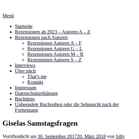
Zum
Inhalt
Menü
springen
Startseite
Rezensionen ab 2023 – Autoren A – Z
Rezensionen nach Autoren
Rezensionen Autoren A – F
Rezensionen Autoren G – L
Rezensionen Autoren M – R
Rezensionen Autoren S – Z
Interviews
Über mich
That’s me
Kontakt
Impressum
Datenschutzerklärung
Buchtipps
Unbeendete Buchreihen oder die Sehnsucht nach der
Fortsetzung
Giselas Samstagsfragen
Veröffentlicht am
30. September 2017
20. März 2018
von
Silly