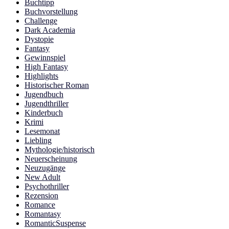
Buchtipp
Buchvorstellung
Challenge
Dark Academia
Dystopie
Fantasy
Gewinnspiel
High Fantasy
Highlights
Historischer Roman
Jugendbuch
Jugendthriller
Kinderbuch
Krimi
Lesemonat
Liebling
Mythologie/historisch
Neuerscheinung
Neuzugänge
New Adult
Psychothriller
Rezension
Romance
Romantasy
RomanticSuspense