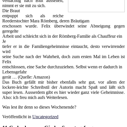
verdächtig nach Blut aussehen,
nimmt er sie mit zu sich.
Die Braut
entpuppt sich als reiche
Reederstochter Mara Römberg, deren Bräutigam
erschossen wurde. Felix überwindet seine Abneigung gegen
geregelte
Arbeit und schleicht sich in der Römberg-Familie als Chauffeur ein
Je
tiefer er in die Familiengeheimnisse eintaucht, desto verwirrender
wird
seine Suche nach der Wahrheit, doch zum ersten Mal im Leben ist
Felix
entschlossen, eine Sache durchzuziehen. Selbst wenn er dadurch in
Lebensgefahr
gerät … (Quelle: Amazon)
Das Buch gefällt mir bisher ebenfalls sehr gut, vor allem der
lockere-leichte Schreibstil der Autorin macht Spaß und läßt sich
super lesen. Ausserdem gibt es hier wieder ganz viele Geheimnisse.
Also: ich freu mich aufs Weiterlesen.
Was lest ihr denn so dieses Wochenende?
Veröffentlicht in
Uncategorized