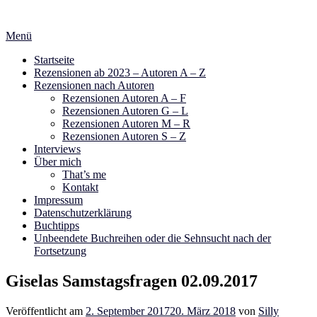
Zum
Inhalt
Menü
springen
Startseite
Rezensionen ab 2023 – Autoren A – Z
Rezensionen nach Autoren
Rezensionen Autoren A – F
Rezensionen Autoren G – L
Rezensionen Autoren M – R
Rezensionen Autoren S – Z
Interviews
Über mich
That’s me
Kontakt
Impressum
Datenschutzerklärung
Buchtipps
Unbeendete Buchreihen oder die Sehnsucht nach der
Fortsetzung
Giselas Samstagsfragen 02.09.2017
Veröffentlicht am
2. September 2017
20. März 2018
von
Silly