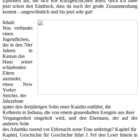
Episoden auf, die sich wie Kurzgeschichten lesen, doch ich habe
jetzt schon den Eindruck, dass da noch der große Zusammenhang
kommt – ungewöhnlich und bis jetzt sehr gut!
Inhalt:
Was verbindet
einen
Jugendlichen,
der in den 70er
Jahren in
Kansas das
Haus seiner
schlafenden
Eltern
anzündet,
einen New
Yorker
Stricher, der
Jahrzehnte
später den dreijährigen Sohn einer Kundin entführt, die
Kellnerin in Indiana, die von einem grauenhaften Ereignis aus ihrer
Vergangenheit eingeholt wird, und den Ehemann, der auf der
anderen Seite
des Atlantiks rasend vor Eifersucht seine Frau umbringt? Kapitel für
Kapitel, Geschichte für Geschichte führt J. Fel den Leser hinein in