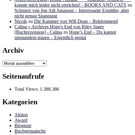
konnte mich leider nicht erreichen! - BOOKS AND CATS
zu
Schmerz von Jon Atli Jonasson – Interessante Ermittler, aber
nicht genug Spannung
Nicole
zu
Die Kammer von Will Dean – Beklemmend
Calipa » Archives Hope's End von Riley Sager
[Buchrezension] - Calipa
zu
Hope’s End – Du kannst
niemandem trauen – Eigentlich genial
Archiv
Archiv
Seitenaufrufe
Total Views:
1.388.386
Kategorien
Aktion
Award
Blogtour
Buchgequatsche