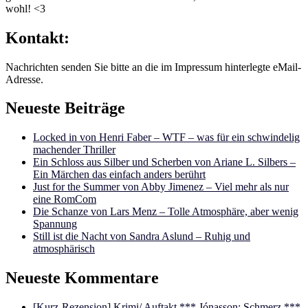
wohl! <3
Kontakt:
Nachrichten senden Sie bitte an die im Impressum hinterlegte eMail-
Adresse.
Neueste Beiträge
Locked in von Henri Faber – WTF – was für ein schwindelig
machender Thriller
Ein Schloss aus Silber und Scherben von Ariane L. Silbers –
Ein Märchen das einfach anders berührt
Just for the Summer von Abby Jimenez – Viel mehr als nur
eine RomCom
Die Schanze von Lars Menz – Tolle Atmosphäre, aber wenig
Spannung
Still ist die Nacht von Sandra Aslund – Ruhig und
atmosphärisch
Neueste Kommentare
[Kurz-Rezension] Krimi/ Auftakt *** Jónasson: Schmerz ***