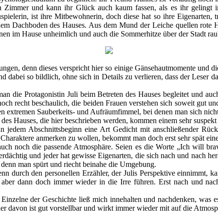
ein Zimmer und kann ihr Glück auch kaum fassen, als es ihr geling
uspielerin, ist ihre Mitbewohnerin, doch diese hat so ihre Eigenarten,
 dem Dachboden des Hauses. Aus dem Mund der Leiche quellen rote H
onen im Hause unheimlich und auch die Sommerhitze über der Stadt raub
gelungen, denn dieses verspricht hier so einige Gänsehautmomente und d
 und dabei so bildlich, ohne sich in Details zu verlieren, dass der Leser
n die Protagonistin Juli beim Betreten des Hauses begleitet und au
och recht beschaulich, die beiden Frauen verstehen sich soweit gut und
n extremen Sauberkeits- und Aufräumfimmel, bei denen man sich nicht si
des Hauses, die hier beschrieben werden, kommen einem sehr suspekt 
 an jedem Abschnittsbeginn eine Art Gedicht mit anschließender Rück
r Charaktere anmerken zu wollen, bekommt man doch erst sehr spät ein
auch noch die passende Atmosphäre. Seien es die Worte „Ich will br
dächtig und jeder hat gewisse Eigenarten, die sich nach und nach hera
t, denn man spürt und riecht beinahe die Umgebung.
 denn durch den personellen Erzähler, der Julis Perspektive einnimmt, 
 aber dann doch immer wieder in die Irre führen. Erst nach und nach
 Einzelne der Geschichte ließ mich innehalten und nachdenken, was es w
r davon ist gut vorstellbar und wirkt immer wieder mit auf die Atmosp