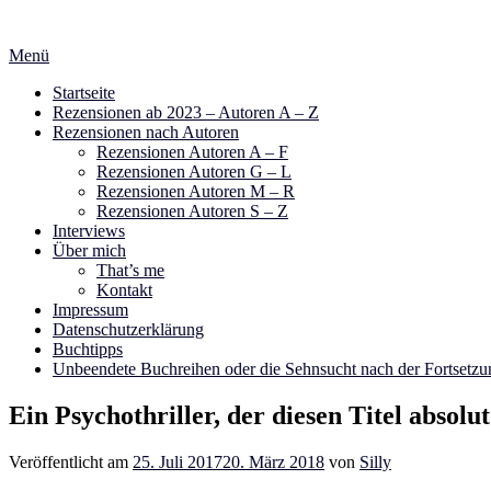
Zum
Inhalt
Menü
springen
Startseite
Rezensionen ab 2023 – Autoren A – Z
Rezensionen nach Autoren
Rezensionen Autoren A – F
Rezensionen Autoren G – L
Rezensionen Autoren M – R
Rezensionen Autoren S – Z
Interviews
Über mich
That’s me
Kontakt
Impressum
Datenschutzerklärung
Buchtipps
Unbeendete Buchreihen oder die Sehnsucht nach der Fortsetzu
Ein Psychothriller, der diesen Titel absolu
Veröffentlicht am
25. Juli 2017
20. März 2018
von
Silly