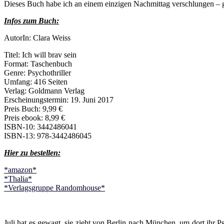
Dieses Buch habe ich an einem einzigen Nachmittag verschlungen – g
Infos zum Buch:
AutorIn: Clara Weiss
Titel: Ich will brav sein
Format: Taschenbuch
Genre: Psychothriller
Umfang: 416 Seiten
Verlag: Goldmann Verlag
Erscheinungstermin: 19. Juni 2017
Preis Buch: 9,99 €
Preis ebook: 8,99 €
ISBN-10: 3442486041
ISBN-13: 978-3442486045
Hier zu bestellen:
*amazon*
*Thalia*
*Verlagsgruppe Randomhouse*
Juli hat es gewagt, sie zieht von Berlin nach München, um dort ihr 