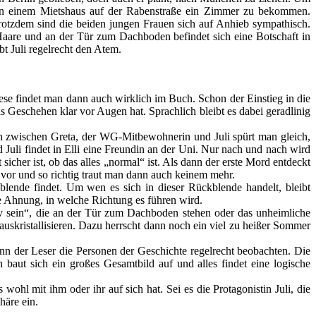
t in einem Mietshaus auf der Rabenstraße ein Zimmer zu bekommen.
 trotzdem sind die beiden jungen Frauen sich auf Anhieb sympathisch.
aare und an der Tür zum Dachboden befindet sich eine Botschaft in
t Juli regelrecht den Atem.
iese findet man dann auch wirklich im Buch. Schon der Einstieg in die
 das Geschehen klar vor Augen hat. Sprachlich bleibt es dabei geradlinig
ch zwischen Greta, der WG-Mitbewohnerin und Juli spürt man gleich,
 Juli findet in Elli eine Freundin an der Uni. Nur nach und nach wird
cher ist, ob das alles „normal“ ist. Als dann der erste Mord entdeckt
vor und so richtig traut man dann auch keinem mehr.
blende findet. Um wen es sich in dieser Rückblende handelt, bleibt
e Ahnung, in welche Richtung es führen wird.
av sein“, die an der Tür zum Dachboden stehen oder das unheimliche
uskristallisieren. Dazu herrscht dann noch ein viel zu heißer Sommer
kann der Leser die Personen der Geschichte regelrecht beobachten. Die
 baut sich ein großes Gesamtbild auf und alles findet eine logische
ohl mit ihm oder ihr auf sich hat. Sei es die Protagonistin Juli, die
häre ein.