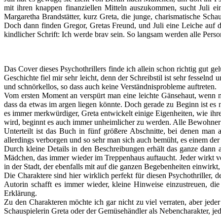
mit ihren knappen finanziellen Mitteln auszukommen, sucht Juli 
Margaretha Brandstätter, kurz Greta, die junge, charismatische Scha
Doch dann finden Gregor, Gretas Freund, und Juli eine Leiche auf
kindlicher Schrift: Ich werde brav sein. So langsam werden alle Pers
Das Cover dieses Psychothrillers finde ich allein schon richtig gut 
Geschichte fiel mir sehr leicht, denn der Schreibstil ist sehr fesselnd
und schnörkellos, so dass auch keine Verständnisprobleme auftreten.
Vom ersten Moment an verspürt man eine leichte Gänsehaut, wenn ma
dass da etwas im argen liegen könnte. Doch gerade zu Beginn ist es n
es immer merkwürdiger, Greta entwickelt einige Eigenheiten, wie ihre
wird, beginnt es auch immer unheimlicher zu werden. Alle Bewohner 
Unterteilt ist das Buch in fünf größere Abschnitte, bei denen man
allerdings verborgen und so sehr man sich auch bemüht, es einem de
Durch kleine Details in den Beschreibungen erhält das ganze dann 
Mädchen, das immer wieder im Treppenhaus auftaucht. Jeder wirkt ver
in der Stadt, der ebenfalls mit auf die ganzen Begebenheiten einwirk
Die Charaktere sind hier wirklich perfekt für diesen Psychothriller,
Autorin schafft es immer wieder, kleine Hinweise einzustreuen, die
Erklärung.
Zu den Charakteren möchte ich gar nicht zu viel verraten, aber jeder
Schauspielerin Greta oder der Gemüsehändler als Nebencharakter, jede