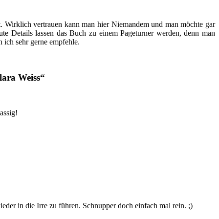
hat. Wirklich vertrauen kann man hier Niemandem und man möchte gar
reute Details lassen das Buch zu einem Pageturner werden, denn man
n ich sehr gerne empfehle.
Clara Weiss
“
assig!
eder in die Irre zu führen. Schnupper doch einfach mal rein. ;)