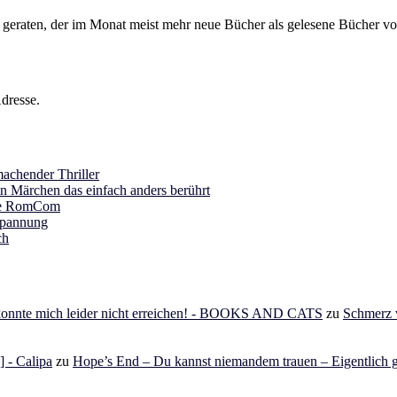
s geraten, der im Monat meist mehr neue Bücher als gelesene Bücher vor
dresse.
achender Thriller
in Märchen das einfach anders berührt
ine RomCom
Spannung
ch
 konnte mich leider nicht erreichen! - BOOKS AND CATS
zu
Schmerz v
 - Calipa
zu
Hope’s End – Du kannst niemandem trauen – Eigentlich g