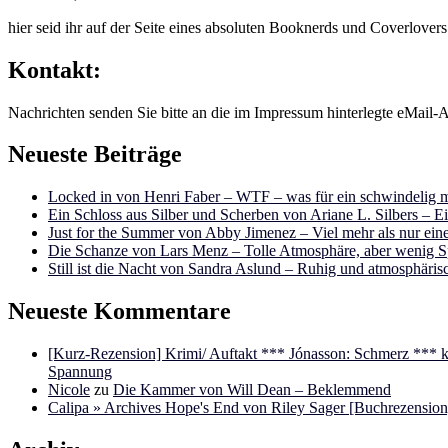
hier seid ihr auf der Seite eines absoluten Booknerds und Coverlover
Kontakt:
Nachrichten senden Sie bitte an die im Impressum hinterlegte eMail-A
Neueste Beiträge
Locked in von Henri Faber – WTF – was für ein schwindelig m
Ein Schloss aus Silber und Scherben von Ariane L. Silbers – E
Just for the Summer von Abby Jimenez – Viel mehr als nur e
Die Schanze von Lars Menz – Tolle Atmosphäre, aber wenig 
Still ist die Nacht von Sandra Aslund – Ruhig und atmosphäris
Neueste Kommentare
[Kurz-Rezension] Krimi/ Auftakt *** Jónasson: Schmerz ***
Spannung
Nicole
zu
Die Kammer von Will Dean – Beklemmend
Calipa » Archives Hope's End von Riley Sager [Buchrezension]