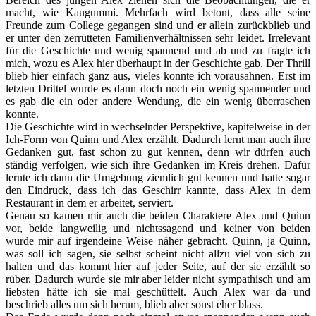
macht, wie Kaugummi. Mehrfach wird betont, dass alle seine
Freunde zum College gegangen sind und er allein zurückblieb und
er unter den zerrütteten Familienverhältnissen sehr leidet. Irrelevant
für die Geschichte und wenig spannend und ab und zu fragte ich
mich, wozu es Alex hier überhaupt in der Geschichte gab. Der Thrill
blieb hier einfach ganz aus, vieles konnte ich vorausahnen. Erst im
letzten Drittel wurde es dann doch noch ein wenig spannender und
es gab die ein oder andere Wendung, die ein wenig überraschen
konnte.
Die Geschichte wird in wechselnder Perspektive, kapitelweise in der
Ich-Form von Quinn und Alex erzählt. Dadurch lernt man auch ihre
Gedanken gut, fast schon zu gut kennen, denn wir dürfen auch
ständig verfolgen, wie sich ihre Gedanken im Kreis drehen. Dafür
lernte ich dann die Umgebung ziemlich gut kennen und hatte sogar
den Eindruck, dass ich das Geschirr kannte, dass Alex in dem
Restaurant in dem er arbeitet, serviert.
Genau so kamen mir auch die beiden Charaktere Alex und Quinn
vor, beide langweilig und nichtssagend und keiner von beiden
wurde mir auf irgendeine Weise näher gebracht. Quinn, ja Quinn,
was soll ich sagen, sie selbst scheint nicht allzu viel von sich zu
halten und das kommt hier auf jeder Seite, auf der sie erzählt so
rüber. Dadurch wurde sie mir aber leider nicht sympathisch und am
liebsten hätte ich sie mal geschüttelt. Auch Alex war da und
beschrieb alles um sich herum, blieb aber sonst eher blass.