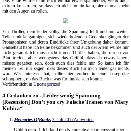
Das Ende wurde dann noch einmal etwas spannender, wenn auch
extrem konstruiert, so dass ich nicht umhin kam, hier einmal mehr
mit den Augen zu rollen.
Ein Thriller, dem leider völlig die Spannung fehlt und auf weiten
Teilen mit langatmigen, sich wiederholenden Gedankengängen der
Protagonisten und deren Eindrücke ihrer Umgebung daher kommt.
Gänsehaut habe ich keine bekommen und auch der Atem wurde mir
nicht geraubt. Ich muss nicht immer Thriller haben, die nur so vor
Blut triefen, aber wenigstens das Gefühl, dass da etwas lauert,
müsste gegeben sein, doch auch dies fehlte mir. So kann ich für
meinen Teil nur sagen, dass dieses Buch für mich leider gar nichts
war. Wer Interesse hat, sollte hier vorher in eine Leseprobe
schnuppern, ob das Buch etwas für ihn/sie sein könnte.
Veröffentlicht in
Uncategorized
4 Gedanken zu „
Leider wenig Spannung
[Rezension] Don’t you cry Falsche Tränen von Mary
Kubica
“
Memories OfBooks
3. Juli 2017
Antworten
Ohhhh nein !!! Ich fand den Klappentext so interessant aber