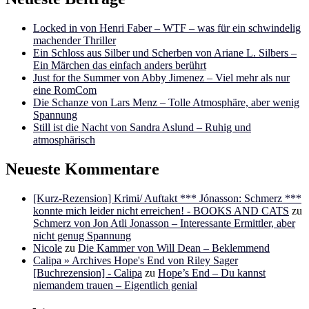
Locked in von Henri Faber – WTF – was für ein schwindelig
machender Thriller
Ein Schloss aus Silber und Scherben von Ariane L. Silbers –
Ein Märchen das einfach anders berührt
Just for the Summer von Abby Jimenez – Viel mehr als nur
eine RomCom
Die Schanze von Lars Menz – Tolle Atmosphäre, aber wenig
Spannung
Still ist die Nacht von Sandra Aslund – Ruhig und
atmosphärisch
Neueste Kommentare
[Kurz-Rezension] Krimi/ Auftakt *** Jónasson: Schmerz ***
konnte mich leider nicht erreichen! - BOOKS AND CATS
zu
Schmerz von Jon Atli Jonasson – Interessante Ermittler, aber
nicht genug Spannung
Nicole
zu
Die Kammer von Will Dean – Beklemmend
Calipa » Archives Hope's End von Riley Sager
[Buchrezension] - Calipa
zu
Hope’s End – Du kannst
niemandem trauen – Eigentlich genial