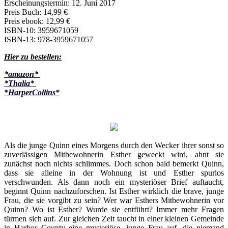
Erscheinungstermin: 12. Juni 2017
Preis Buch: 14,99 €
Preis ebook: 12,99 €
ISBN-10: 3959671059
ISBN-13: 978-3959671057
Hier zu bestellen:
*amazon*
*Thalia*
*HarperCollins*
Als die junge Quinn eines Morgens durch den Wecker ihrer sonst so
zuverlässigen Mitbewohnerin Esther geweckt wird, ahnt sie
zunächst noch nichts schlimmes. Doch schon bald bemerkt Quinn,
dass sie alleine in der Wohnung ist und Esther spurlos
verschwunden. Als dann noch ein mysteriöser Brief auftaucht,
beginnt Quinn nachzuforschen. Ist Esther wirklich die brave, junge
Frau, die sie vorgibt zu sein? Wer war Esthers Mitbewohnerin vor
Quinn? Wo ist Esther? Wurde sie entführt? Immer mehr Fragen
türmen sich auf. Zur gleichen Zeit taucht in einer kleinen Gemeinde
in Harbor County eine mysteriöse, junge Frau auf, die niemand