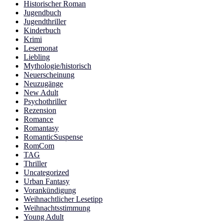
Historischer Roman
Jugendbuch
Jugendthriller
Kinderbuch
Krimi
Lesemonat
Liebling
Mythologie/historisch
Neuerscheinung
Neuzugänge
New Adult
Psychothriller
Rezension
Romance
Romantasy
RomanticSuspense
RomCom
TAG
Thriller
Uncategorized
Urban Fantasy
Vorankündigung
Weihnachtlicher Lesetipp
Weihnachtsstimmung
Young Adult