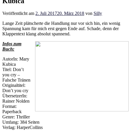
Kubica
Veröffentlicht am
2. Juli 2017
20. März 2018
von
Silly
Lange Zeit plätscherte die Handlung nur vor sich hin, ein wenig
Spannung kam für mich erst gegen Ende auf. Schade, denn der
Klappentext klang absolut spannend.
Infos zum
Buch:
AutorIn: Mary
Kubica
Titel: Don’t
you cry –
Falsche Tränen
Originaltitel:
Don’t you cry
ÜbersetzerIn:
Rainer Nolden
Format:
Paperback
Genre: Thriller
Umfang: 384 Seiten
Verlag: HarperCollins