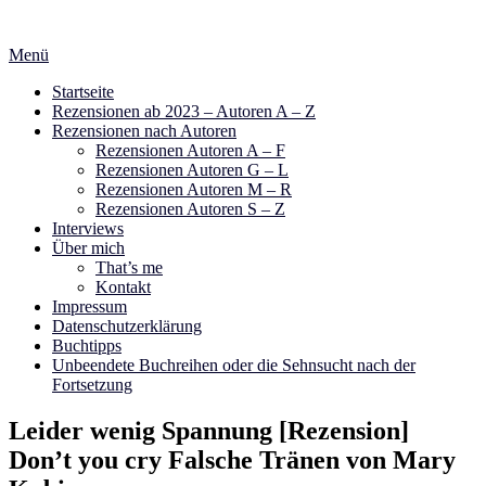
Zum
Inhalt
Menü
springen
Startseite
Rezensionen ab 2023 – Autoren A – Z
Rezensionen nach Autoren
Rezensionen Autoren A – F
Rezensionen Autoren G – L
Rezensionen Autoren M – R
Rezensionen Autoren S – Z
Interviews
Über mich
That’s me
Kontakt
Impressum
Datenschutzerklärung
Buchtipps
Unbeendete Buchreihen oder die Sehnsucht nach der
Fortsetzung
Leider wenig Spannung [Rezension]
Don’t you cry Falsche Tränen von Mary