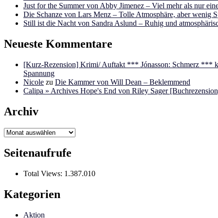
Just for the Summer von Abby Jimenez – Viel mehr als nur e
Die Schanze von Lars Menz – Tolle Atmosphäre, aber wenig 
Still ist die Nacht von Sandra Aslund – Ruhig und atmosphäris
Neueste Kommentare
[Kurz-Rezension] Krimi/ Auftakt *** Jónasson: Schmerz ***
Spannung
Nicole
zu
Die Kammer von Will Dean – Beklemmend
Calipa » Archives Hope's End von Riley Sager [Buchrezension]
Archiv
Archiv
Seitenaufrufe
Total Views:
1.387.010
Kategorien
Aktion