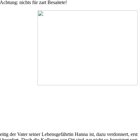
chtung: nichts für zart Besaitete!
itig der Vater seiner Lebensgefährtin Hanna ist, dazu verdonnert, erst
beordert. Doch die Kollegen vor Ort sind gar nicht so begeistert von