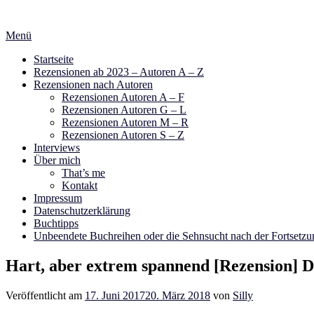
Zum
Inhalt
Menü
springen
Startseite
Rezensionen ab 2023 – Autoren A – Z
Rezensionen nach Autoren
Rezensionen Autoren A – F
Rezensionen Autoren G – L
Rezensionen Autoren M – R
Rezensionen Autoren S – Z
Interviews
Über mich
That’s me
Kontakt
Impressum
Datenschutzerklärung
Buchtipps
Unbeendete Buchreihen oder die Sehnsucht nach der Fortsetzu
Hart, aber extrem spannend [Rezension] D
Veröffentlicht am
17. Juni 2017
20. März 2018
von
Silly