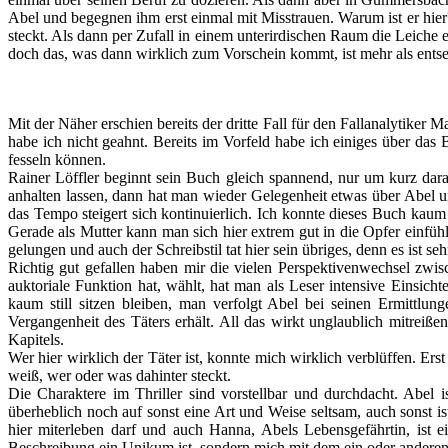
Abel und begegnen ihm erst einmal mit Misstrauen. Warum ist er hier
steckt. Als dann per Zufall in einem unterirdischen Raum die Leiche 
doch das, was dann wirklich zum Vorschein kommt, ist mehr als entse
Mit der Näher erschien bereits der dritte Fall für den Fallanalytiker 
habe ich nicht geahnt. Bereits im Vorfeld habe ich einiges über da
fesseln können.
Rainer Löffler beginnt sein Buch gleich spannend, nur um kurz dara
anhalten lassen, dann hat man wieder Gelegenheit etwas über Abel un
das Tempo steigert sich kontinuierlich. Ich konnte dieses Buch kau
Gerade als Mutter kann man sich hier extrem gut in die Opfer einfü
gelungen und auch der Schreibstil tat hier sein übriges, denn es ist 
Richtig gut gefallen haben mir die vielen Perspektivenwechsel zwis
auktoriale Funktion hat, wählt, hat man als Leser intensive Einsicht
kaum still sitzen bleiben, man verfolgt Abel bei seinen Ermittlun
Vergangenheit des Täters erhält. All das wirkt unglaublich mitre
Kapitels.
Wer hier wirklich der Täter ist, konnte mich wirklich verblüffen. Ers
weiß, wer oder was dahinter steckt.
Die Charaktere im Thriller sind vorstellbar und durchdacht. Abel 
überheblich noch auf sonst eine Art und Weise seltsam, auch sonst is
hier miterleben darf und auch Hanna, Abels Lebensgefährtin, ist e
Beschreibung ein Unikum ist, sondern mich mit dem ein oder andere