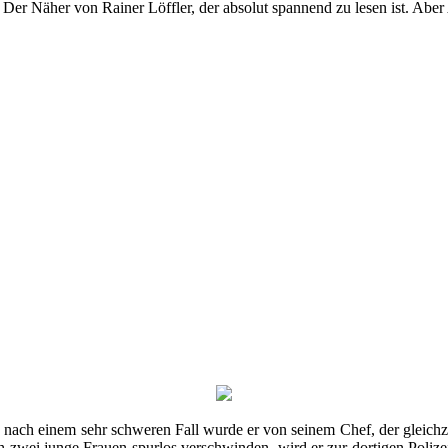
 Der Näher von Rainer Löffler, der absolut spannend zu lesen ist. Aber A
n nach einem sehr schweren Fall wurde er von seinem Chef, der gleichze
zwei junge Frauen spurlos verschwinden, wird er zur dortigen Polizei 