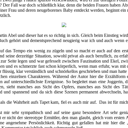
? Der Fall war doch schließlich klar, denn die beiden Frauen haben Abs
einer Frau und deren neugeborenes Baby entdeckt werden, beginnt ein ra
tzlich.
Martin Abel und dieser hat es so richtig in sich. Gleich beim Einstieg wi
s Buch gehört und dementsprechend neugierig war ich und auch wenn es 
uf das Tempo ein wenig zu zügeln und so macht er auch auf den erste
d seine derzeitige Situation, sowohl privat als auch beruflich, zu e
m zur Seite legen und war gefesselt zwischen Faszination und Ekel, zw
hlen und es schmerzte fast schon körperlich, wenn man erfuhr, was mit
sehr flüssig, klar verständlich und schnörkellos geschrieben und man ha
chen einzelnen Charakteren. Während der Autor hier die Erzählform ei
en auf unterschiedlichste Ereignisse. So begleitet man eine Joggerin,
gen, sieht manches aus Sicht des Opfers, manches aus Sicht des Tät
ißend und spannend und da sich diese Szenen permanent abwechseln, 
t als die Wahrheit aufs Tapet kam, fiel es auch mir auf. Das ist für mi
ist mir sehr sympathisch und auf seine ganz besondere Art sehr genia
t er nicht der stereotype Ermittler, den man glaubt, gleich vom erste
ine angenehme Persönlichkeit. Richtig gut gefallen hat mir hier die 
n Kommentar tatsächlich auch schmunzeln ließ.