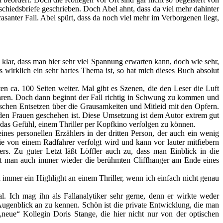
chiedsbriefe geschrieben. Doch Abel ahnt, dass da viel mehr dahinter
santer Fall. Abel spürt, dass da noch viel mehr im Verborgenen liegt,
rd klar, dass man hier sehr viel Spannung erwarten kann, doch wie sehr,
wirklich ein sehr hartes Thema ist, so hat mich dieses Buch absolut
n ca. 100 Seiten weiter. Mal gibt es Szenen, die den Leser die Luft
rfahren. Doch dann beginnt der Fall richtig in Schwung zu kommen und
ischen Entsetzen über die Grausamkeiten und Mitleid mit den Opfern.
 den Frauen geschehen ist. Diese Umsetzung ist dem Autor extrem gut
tte das Gefühl, einem Thriller per Kopfkino verfolgen zu können.
nes personellen Erzählers in der dritten Person, der auch ein wenig
 die von einem Radfahrer verfolgt wird und kann vor lauter mitfiebern
ers. Zu guter Letzt läßt Löffler auch zu, dass man Einblick in die
hat man auch immer wieder die berühmten Cliffhanger am Ende eines
ch immer ein Highlight an einem Thriller, wenn ich einfach nicht genau
l. Ich mag ihn als Fallanalytiker sehr gerne, denn er wirkte weder
n Augenblick an zu kennen. Schön ist die private Entwicklung, die man
„neue“ Kollegin Doris Stange, die hier nicht nur von der optischen