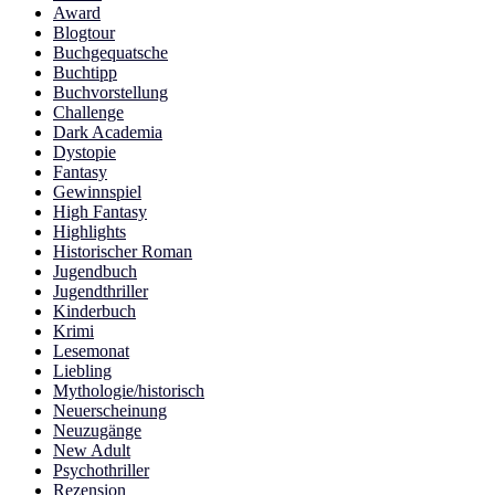
Award
Blogtour
Buchgequatsche
Buchtipp
Buchvorstellung
Challenge
Dark Academia
Dystopie
Fantasy
Gewinnspiel
High Fantasy
Highlights
Historischer Roman
Jugendbuch
Jugendthriller
Kinderbuch
Krimi
Lesemonat
Liebling
Mythologie/historisch
Neuerscheinung
Neuzugänge
New Adult
Psychothriller
Rezension