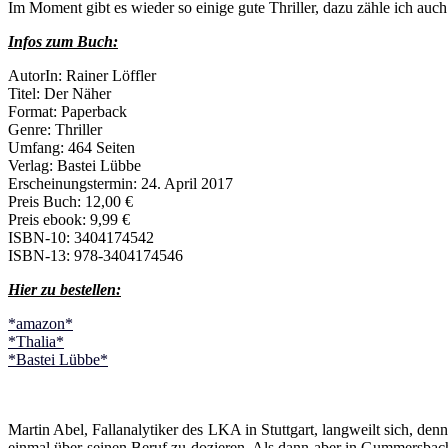
Im Moment gibt es wieder so einige gute Thriller, dazu zähle ich auch
Infos zum Buch:
AutorIn: Rainer Löffler
Titel: Der Näher
Format: Paperback
Genre: Thriller
Umfang: 464 Seiten
Verlag: Bastei Lübbe
Erscheinungstermin: 24. April 2017
Preis Buch: 12,00 €
Preis ebook: 9,99 €
ISBN-10: 3404174542
ISBN-13: 978-3404174546
Hier zu bestellen:
*amazon*
*Thalia*
*Bastei Lübbe*
Martin Abel, Fallanalytiker des LKA in Stuttgart, langweilt sich, den
einmal über seinen Beruf zu dozieren. Als dann aber in Gummersbach 