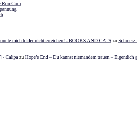
ine RomCom
Spannung
ch
 konnte mich leider nicht erreichen! - BOOKS AND CATS
zu
Schmerz v
 - Calipa
zu
Hope’s End – Du kannst niemandem trauen – Eigentlich g