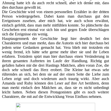
Ahnung hatte ich da auch recht schnell, aber ich denke mir, dass
dies durchaus gewollt ist.
Die Geschichte wird von einem personellen Erzähler in der dritten
Person wiedergegeben. Dabei kann man durchaus gut den
Ereignissen zusehen, aber mich hat, wie auch schon erwähnt,
einfach gefehlt, dass man mehr mitfühlen konnte. So plätscherte das
Geschehen erst einmal vor sich hin und gegen Ende überschlagen
sich die Ereignisse ein wenig.
Hauptaugenmerk der Geschichte liegt hier deutlich bei den
Charakteren und man merkt, dass die Autorin sich hier durchaus bei
jedem seine Gedanken gemacht hat. Vera blieb mir trotzdem ein
wenig fremd, ich hätte sehr gerne mehr über sie und ihr Leben
erfahren. Trotzdem spürt man hier durchaus einen Veränderung in
ihrem gesamten Auftreten im Laufe der Handlung. Richtig gut
gefallen haben mir die drei Hastings Mädchen, allen voran Zoe, die
doch sehr schnell das Herz erobert. Die Kleine hat etwas sehr
rührendes an sich, bei dem sie auf der einen Seite die Liebe zum
Leben zeigt und doch wiederum auch traurig wirkt. Aber auch
Amanda und Ruby können den Leser auf ihre Art berühren, denn
man merkt einfach den Mädchen an, dass sie es nicht unbedingt
leicht hatten. Neben diesen Protagonisten gibt es noch weitere
Charaktere, die mit auf die Entwicklung Veras Einfluss nehmen.