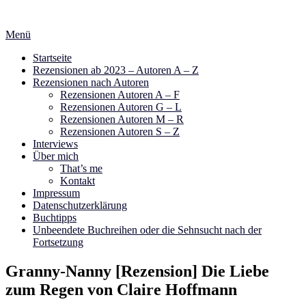
Zum
Inhalt
Menü
springen
Startseite
Rezensionen ab 2023 – Autoren A – Z
Rezensionen nach Autoren
Rezensionen Autoren A – F
Rezensionen Autoren G – L
Rezensionen Autoren M – R
Rezensionen Autoren S – Z
Interviews
Über mich
That’s me
Kontakt
Impressum
Datenschutzerklärung
Buchtipps
Unbeendete Buchreihen oder die Sehnsucht nach der
Fortsetzung
Granny-Nanny [Rezension] Die Liebe
zum Regen von Claire Hoffmann