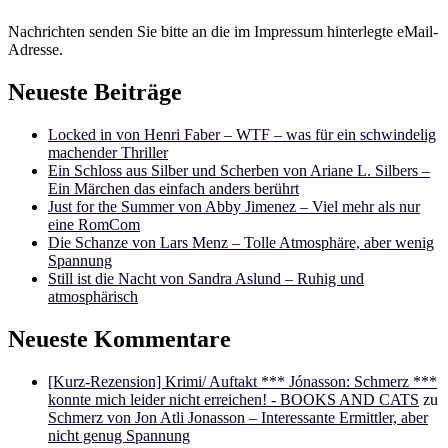
Nachrichten senden Sie bitte an die im Impressum hinterlegte eMail-
Adresse.
Neueste Beiträge
Locked in von Henri Faber – WTF – was für ein schwindelig
machender Thriller
Ein Schloss aus Silber und Scherben von Ariane L. Silbers –
Ein Märchen das einfach anders berührt
Just for the Summer von Abby Jimenez – Viel mehr als nur
eine RomCom
Die Schanze von Lars Menz – Tolle Atmosphäre, aber wenig
Spannung
Still ist die Nacht von Sandra Aslund – Ruhig und
atmosphärisch
Neueste Kommentare
[Kurz-Rezension] Krimi/ Auftakt *** Jónasson: Schmerz ***
konnte mich leider nicht erreichen! - BOOKS AND CATS
zu
Schmerz von Jon Atli Jonasson – Interessante Ermittler, aber
nicht genug Spannung