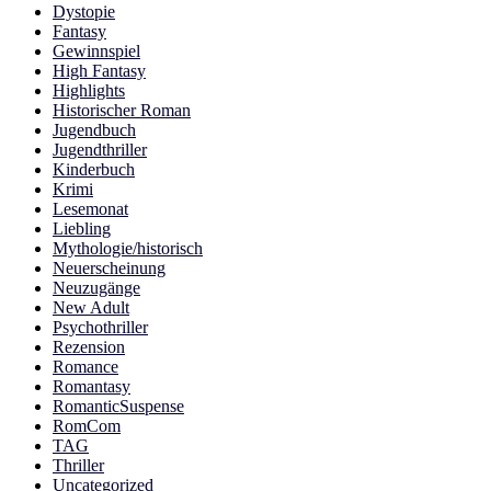
Dystopie
Fantasy
Gewinnspiel
High Fantasy
Highlights
Historischer Roman
Jugendbuch
Jugendthriller
Kinderbuch
Krimi
Lesemonat
Liebling
Mythologie/historisch
Neuerscheinung
Neuzugänge
New Adult
Psychothriller
Rezension
Romance
Romantasy
RomanticSuspense
RomCom
TAG
Thriller
Uncategorized