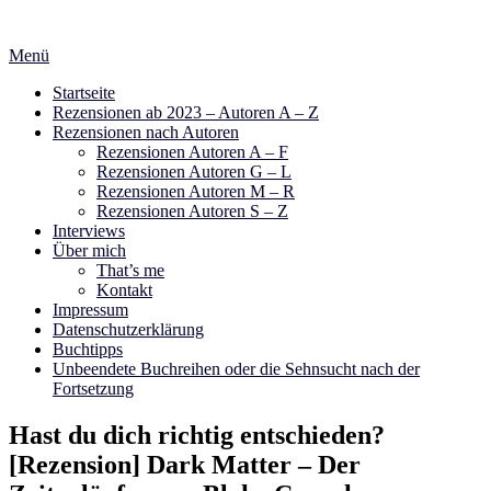
Zum
Inhalt
Menü
springen
Startseite
Rezensionen ab 2023 – Autoren A – Z
Rezensionen nach Autoren
Rezensionen Autoren A – F
Rezensionen Autoren G – L
Rezensionen Autoren M – R
Rezensionen Autoren S – Z
Interviews
Über mich
That’s me
Kontakt
Impressum
Datenschutzerklärung
Buchtipps
Unbeendete Buchreihen oder die Sehnsucht nach der
Fortsetzung
Hast du dich richtig entschieden?
[Rezension] Dark Matter – Der