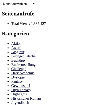
Archiv
Seitenaufrufe
Total Views:
1.387.427
Kategorien
Aktion
Award
Blogtour
Buchgequatsche
Buchtipp
Buchvorstellung
Challenge
Dark Academia
Dystopie
Fantasy
Gewinnspiel
High Fantasy
Highlights
Historischer Roman
Jugendbuch