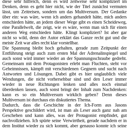
diese sehr hilfreich, denn es wird zeitweise sehr kompliziert im
Denken, denn es geht hier nicht, wie der Titel zunächst vermuten
lässt, um Zeitreisen, sondern um das Multiversum. Der Gedanke
über ein: was wäre, wenn ich anders gehandelt hätte, mich anders
entschieden hätte, an jedem dieser Wege gibt es einen Scheideweg,
eine Parallelwelt, die zeigt, wie es wäre, wenn man sich für einen
anderen Weg entschieden hätte. Klingt kompliziert? Ist aber gar
nicht so wild, denn der Autor erklärt das Ganze recht gut und die
meiste Zeit war alles recht klar vorstellbar.
Die Spannung bleibt hoch gehalten, gerade zum Zeitpunkt der
Entführung steigt auch zum ersten Mal der Adrenalinspiegel und
auch sonst wird immer wieder an der Spannungsschraube gedreht.
Gemeinsam mit dem Protagonisten erlebt man Fluchten, steht vor
Geheimnissen, kämpft mit verschiedenen Gegnern und sucht nach
Antworten und Lösungen. Dabei gibt es hier unglaublich viele
Wendungen, die nicht vorhersehbar sind und den Leser immer
wieder in neue Richtungen lenken und alles noch einmal
überdenken lassen, auch sonst bringt der Inhalt zum Nachdenken:
kann es so ein Multiversum wirklich geben? Denn dieses
Multiversum ist durchaus ein diskutiertes Thema.
Dadurch, dass die Geschichte in der Ich-Form aus Jasons
Perspektive geschildert wird, ist man als Leser auch ganz nah am
Geschehen und kann alles, was der Protagonist empfindet, gut
nachvollziehen. Ich spürte seine Verwirrtheit, gerade nachdem er in
dem Institut wieder zu sich kommt, aber genauso konnte ich seine