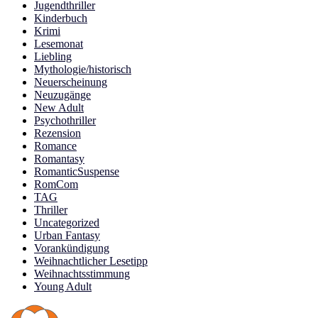
Jugendthriller
Kinderbuch
Krimi
Lesemonat
Liebling
Mythologie/historisch
Neuerscheinung
Neuzugänge
New Adult
Psychothriller
Rezension
Romance
Romantasy
RomanticSuspense
RomCom
TAG
Thriller
Uncategorized
Urban Fantasy
Vorankündigung
Weihnachtlicher Lesetipp
Weihnachtsstimmung
Young Adult