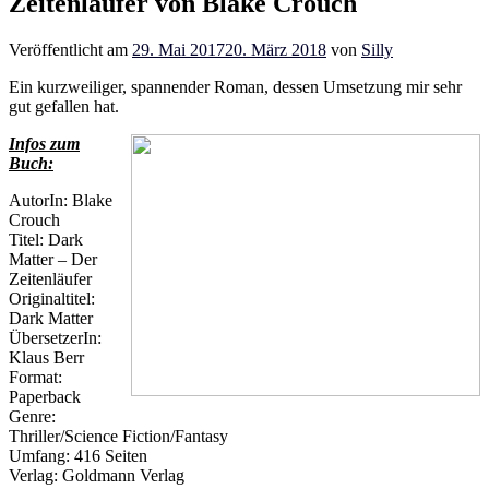
Zeitenläufer von Blake Crouch
Veröffentlicht am
29. Mai 2017
20. März 2018
von
Silly
Ein kurzweiliger, spannender Roman, dessen Umsetzung mir sehr
gut gefallen hat.
Infos zum
Buch:
AutorIn: Blake
Crouch
Titel: Dark
Matter – Der
Zeitenläufer
Originaltitel:
Dark Matter
ÜbersetzerIn:
Klaus Berr
Format:
Paperback
Genre:
Thriller/Science Fiction/Fantasy
Umfang: 416 Seiten
Verlag: Goldmann Verlag