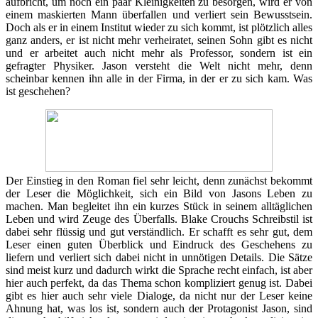
aufbricht, um noch ein paar Kleinigkeiten zu besorgen, wird er von
einem maskierten Mann überfallen und verliert sein Bewusstsein.
Doch als er in einem Institut wieder zu sich kommt, ist plötzlich alles
ganz anders, er ist nicht mehr verheiratet, seinen Sohn gibt es nicht
und er arbeitet auch nicht mehr als Professor, sondern ist ein
gefragter Physiker. Jason versteht die Welt nicht mehr, denn
scheinbar kennen ihn alle in der Firma, in der er zu sich kam. Was
ist geschehen?
Der Einstieg in den Roman fiel sehr leicht, denn zunächst bekommt
der Leser die Möglichkeit, sich ein Bild von Jasons Leben zu
machen. Man begleitet ihn ein kurzes Stück in seinem alltäglichen
Leben und wird Zeuge des Überfalls. Blake Crouchs Schreibstil ist
dabei sehr flüssig und gut verständlich. Er schafft es sehr gut, dem
Leser einen guten Überblick und Eindruck des Geschehens zu
liefern und verliert sich dabei nicht in unnötigen Details. Die Sätze
sind meist kurz und dadurch wirkt die Sprache recht einfach, ist aber
hier auch perfekt, da das Thema schon kompliziert genug ist. Dabei
gibt es hier auch sehr viele Dialoge, da nicht nur der Leser keine
Ahnung hat, was los ist, sondern auch der Protagonist Jason, sind