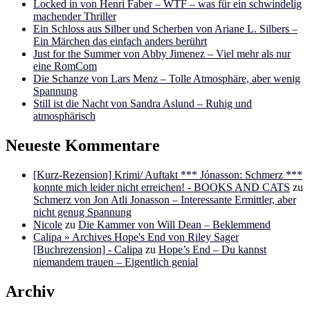
Locked in von Henri Faber – WTF – was für ein schwindelig
machender Thriller
Ein Schloss aus Silber und Scherben von Ariane L. Silbers –
Ein Märchen das einfach anders berührt
Just for the Summer von Abby Jimenez – Viel mehr als nur
eine RomCom
Die Schanze von Lars Menz – Tolle Atmosphäre, aber wenig
Spannung
Still ist die Nacht von Sandra Aslund – Ruhig und
atmosphärisch
Neueste Kommentare
[Kurz-Rezension] Krimi/ Auftakt *** Jónasson: Schmerz ***
konnte mich leider nicht erreichen! - BOOKS AND CATS
zu
Schmerz von Jon Atli Jonasson – Interessante Ermittler, aber
nicht genug Spannung
Nicole
zu
Die Kammer von Will Dean – Beklemmend
Calipa » Archives Hope's End von Riley Sager
[Buchrezension] - Calipa
zu
Hope’s End – Du kannst
niemandem trauen – Eigentlich genial
Archiv