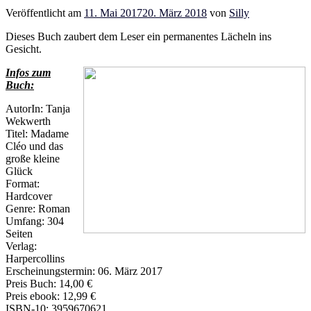
Veröffentlicht am
11. Mai 2017
20. März 2018
von
Silly
Dieses Buch zaubert dem Leser ein permanentes Lächeln ins
Gesicht.
Infos zum
Buch:
AutorIn: Tanja
Wekwerth
Titel: Madame
Cléo und das
große kleine
Glück
Format:
Hardcover
Genre: Roman
Umfang: 304
Seiten
Verlag:
Harpercollins
Erscheinungstermin: 06. März 2017
Preis Buch: 14,00 €
Preis ebook: 12,99 €
ISBN-10: 3959670621