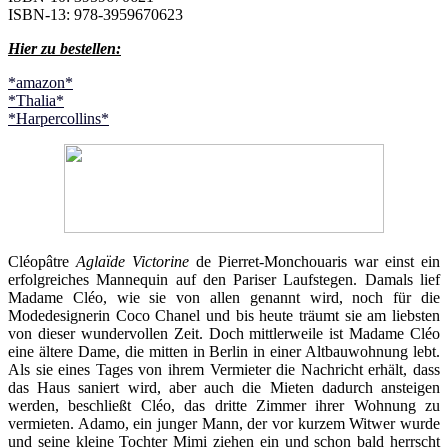
ISBN-13: 978-3959670623
Hier zu bestellen:
*amazon*
*Thalia*
*Harpercollins*
Cléopâtre
Aglaïde Victorine
de Pierret-Monchouaris war einst ein
erfolgreiches Mannequin auf den Pariser Laufstegen. Damals lief
Madame Cléo, wie sie von allen genannt wird, noch für die
Modedesignerin Coco Chanel und bis heute träumt sie am liebsten
von dieser wundervollen Zeit. Doch mittlerweile ist Madame Cléo
eine ältere Dame, die mitten in Berlin in einer Altbauwohnung lebt.
Als sie eines Tages von ihrem Vermieter die Nachricht erhält, dass
das Haus saniert wird, aber auch die Mieten dadurch ansteigen
werden, beschließt Cléo, das dritte Zimmer ihrer Wohnung zu
vermieten. Adamo, ein junger Mann, der vor kurzem Witwer wurde
und seine kleine Tochter Mimi ziehen ein und schon bald herrscht