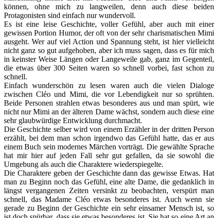
können, ohne mich zu langweilen, denn auch diese beiden
Protagonisten sind einfach nur wundervoll.
Es ist eine leise Geschichte, voller Gefühl, aber auch mit einer
gewissen Portion Humor, der oft von der sehr charismatischen Mimi
ausgeht. Wer auf viel Action und Spannung steht, ist hier vielleicht
nicht ganz so gut aufgehoben, aber ich muss sagen, dass es für mich
in keinster Weise Längen oder Langeweile gab, ganz im Gegenteil,
die etwas über 300 Seiten waren so schnell vorbei, fast schon zu
schnell.
Einfach wunderschön zu lesen waren auch die vielen Dialoge
zwischen Cléo und Mimi, die vor Lebendigkeit nur so sprühten.
Beide Personen strahlen etwas besonderes aus und man spürt, wie
nicht nur Mimi an der älteren Dame wächst, sondern auch diese eine
sehr glaubwürdige Entwicklung durchmacht.
Die Geschichte selber wird von einem Erzähler in der dritten Person
erzählt, bei dem man schon irgendwo das Gefühl hatte, das er aus
einem Buch sein modernes Märchen vorträgt. Die gewählte Sprache
hat mir hier auf jeden Fall sehr gut gefallen, da sie sowohl die
Umgebung als auch die Charaktere wiederspiegelte.
Die Charaktere geben der Geschichte dann das gewisse Etwas. Hat
man zu Beginn noch das Gefühl, eine alte Dame, die gedanklich in
längst vergangenen Zeiten versinkt zu beobachten, verspürt man
schnell, das Madame Cléo etwas besonderes ist. Auch wenn sie
gerade zu Beginn der Geschichte ein sehr einsamer Mensch ist, so
ist doch spürbar, dass sie etwas besonderes ist. Sie hat so eine Art an