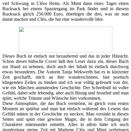
viel Schwung in Cléos Heim. Als Mimi dann eines Tages einen
Rucksack bei einem Spaziergang im Park findet und in diesem
Rucksack gleich 250.000 Euro, überlegen die drei, was sie nun
damit machen und Cléo, die hat eine wundervolle Idee.
Dieses Buch ist einfach nur bezaubernd und das in jeder Hinsicht.
Schon dieses hübsche Cover lädt den Leser dazu ein, dieses Buch
zur Hand zu nehmen, doch auch der Inhalt ist einfach durchweg
etwas besonderes. Die Autorin Tanja Wekwerth hat es in kürzester
Zeit geschafft, mich an ihre wunderschönen, fast poetisch
klingenden Zeilen zu binden und ich war völlig gefesselt von der,
wie ein Märchen anmutenden Geschichte. Der Schreibstil ist voller
Gefühl, dabei sehr lebendig, aber auch flüssig und fesselnd und man
spürt, welche Träume und Wünsche hier vorkommen.
Diese Atmosphäre, die das Buch verströmt, ist gleich vom ersten
Moment an spürbar und man hat einfach während des Lesens das
Gefühl mitten in der Geschichte zu stecken. Man versinkt in diesen
Seiten und spürt eine gewisse Magie, die in dem Umgang der
Charaktere miteinander entsteht. Alles in allem hätte ich noch
stundenlang meine Zeit mit Madame Cléo und Mimi verbringen