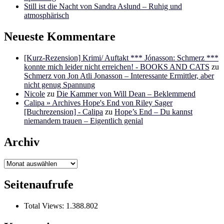
Still ist die Nacht von Sandra Aslund – Ruhig und
atmosphärisch
Neueste Kommentare
[Kurz-Rezension] Krimi/ Auftakt *** Jónasson: Schmerz ***
konnte mich leider nicht erreichen! - BOOKS AND CATS
zu
Schmerz von Jon Atli Jonasson – Interessante Ermittler, aber
nicht genug Spannung
Nicole
zu
Die Kammer von Will Dean – Beklemmend
Calipa » Archives Hope's End von Riley Sager
[Buchrezension] - Calipa
zu
Hope’s End – Du kannst
niemandem trauen – Eigentlich genial
Archiv
Archiv
Seitenaufrufe
Total Views:
1.388.802