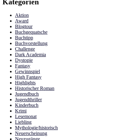
Kategorien
Aktion
Award
Blogtour
Buchgequatsche
Buchtipp
Buchvorstellung
Challenge
Dark Academia
Dystopie
Fantasy
Gewinnspiel
High Fantasy
Highlights
Historischer Roman
Jugendbuch
Jugendthriller
Kinderbuch
Krimi
Lesemonat
Liebling
Mythologie/historisch
Neuerscheinung
Neuzugänge