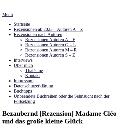
Zum
Inhalt
Menü
springen
Startseite
Rezensionen ab 2023 – Autoren A – Z
Rezensionen nach Autoren
Rezensionen Autoren A – F
Rezensionen Autoren G – L
Rezensionen Autoren M – R
Rezensionen Autoren S – Z
Interviews
Über mich
That’s me
Kontakt
Impressum
Datenschutzerklärung
Buchtipps
Unbeendete Buchreihen oder die Sehnsucht nach der
Fortsetzung
Bezaubernd [Rezension] Madame Cléo
und das große kleine Glück