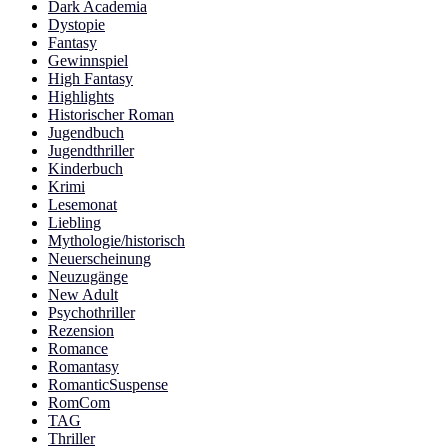
Dark Academia
Dystopie
Fantasy
Gewinnspiel
High Fantasy
Highlights
Historischer Roman
Jugendbuch
Jugendthriller
Kinderbuch
Krimi
Lesemonat
Liebling
Mythologie/historisch
Neuerscheinung
Neuzugänge
New Adult
Psychothriller
Rezension
Romance
Romantasy
RomanticSuspense
RomCom
TAG
Thriller