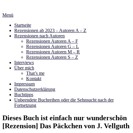
Zum
Inhalt
Menü
springen
Startseite
Rezensionen ab 2023 – Autoren A – Z
Rezensionen nach Autoren
Rezensionen Autoren A – F
Rezensionen Autoren G – L
Rezensionen Autoren M – R
Rezensionen Autoren S – Z
Interviews
Über mich
That’s me
Kontakt
Impressum
Datenschutzerklärung
Buchtipps
Unbeendete Buchreihen oder die Sehnsucht nach der
Fortsetzung
Dieses Buch ist einfach nur wunderschön
[Rezension] Das Päckchen von J. Vellguth