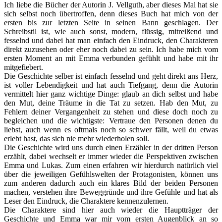
Ich liebe die Bücher der Autorin J. Vellguth, aber dieses Mal hat sie
sich selbst noch übertroffen, denn dieses Buch hat mich von der
ersten bis zur letzten Seite in seinen Bann geschlagen. Der
Schreibstil ist, wie auch sonst, modern, flüssig, mitreißend und
fesselnd und dabei hat man einfach den Eindruck, den Charakteren
direkt zuzusehen oder eher noch dabei zu sein. Ich habe mich vom
ersten Moment an mit Emma verbunden gefühlt und habe mit ihr
mitgefiebert.
Die Geschichte selber ist einfach fesselnd und geht direkt ans Herz,
ist voller Lebendigkeit und hat auch Tiefgang, denn die Autorin
vermittelt hier ganz wichtige Dinge: glaub an dich selbst und habe
den Mut, deine Träume in die Tat zu setzen. Hab den Mut, zu
Fehlern deiner Vergangenheit zu stehen und diese doch noch zu
begleichen und die wichtigste: Vertraue den Personen denen du
liebst, auch wenn es oftmals noch so schwer fällt, weil du etwas
erlebt hast, das sich nie mehr wiederholen soll.
Die Geschichte wird uns durch einen Erzähler in der dritten Person
erzählt, dabei wechselt er immer wieder die Perspektiven zwischen
Emma und Lukas. Zum einen erfahren wir hierdurch natürlich viel
über die jeweiligen Gefühlswelten der Protagonisten, können uns
zum anderen dadurch auch ein klares Bild der beiden Personen
machen, verstehen ihre Beweggründe und ihre Gefühle und hat als
Leser den Eindruck, die Charaktere kennenzulernen.
Die Charaktere sind hier auch wieder die Hauptträger der
Geschichte und Emma war mir vom ersten Augenblick an so