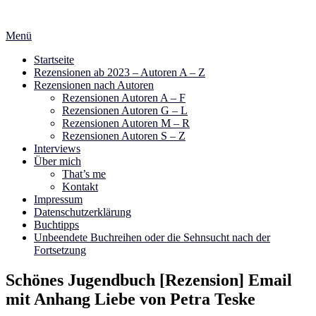
Zum
Inhalt
Menü
springen
Startseite
Rezensionen ab 2023 – Autoren A – Z
Rezensionen nach Autoren
Rezensionen Autoren A – F
Rezensionen Autoren G – L
Rezensionen Autoren M – R
Rezensionen Autoren S – Z
Interviews
Über mich
That’s me
Kontakt
Impressum
Datenschutzerklärung
Buchtipps
Unbeendete Buchreihen oder die Sehnsucht nach der
Fortsetzung
Schönes Jugendbuch [Rezension] Email
mit Anhang Liebe von Petra Teske