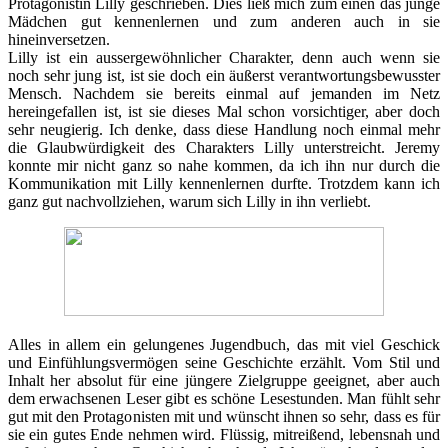
Protagonistin Lilly geschrieben. Dies ließ mich zum einen das junge
Mädchen gut kennenlernen und zum anderen auch in sie
hineinversetzen.
Lilly ist ein aussergewöhnlicher Charakter, denn auch wenn sie
noch sehr jung ist, ist sie doch ein äußerst verantwortungsbewusster
Mensch. Nachdem sie bereits einmal auf jemanden im Netz
hereingefallen ist, ist sie dieses Mal schon vorsichtiger, aber doch
sehr neugierig. Ich denke, dass diese Handlung noch einmal mehr
die Glaubwürdigkeit des Charakters Lilly unterstreicht. Jeremy
konnte mir nicht ganz so nahe kommen, da ich ihn nur durch die
Kommunikation mit Lilly kennenlernen durfte. Trotzdem kann ich
ganz gut nachvollziehen, warum sich Lilly in ihn verliebt.
Alles in allem ein gelungenes Jugendbuch, das mit viel Geschick
und Einfühlungsvermögen seine Geschichte erzählt. Vom Stil und
Inhalt her absolut für eine jüngere Zielgruppe geeignet, aber auch
dem erwachsenen Leser gibt es schöne Lesestunden. Man fühlt sehr
gut mit den Protagonisten mit und wünscht ihnen so sehr, dass es für
sie ein gutes Ende nehmen wird. Flüssig, mitreißend, lebensnah und