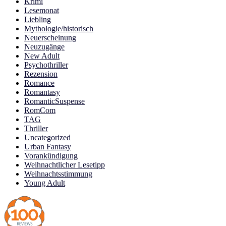
Krimi
Lesemonat
Liebling
Mythologie/historisch
Neuerscheinung
Neuzugänge
New Adult
Psychothriller
Rezension
Romance
Romantasy
RomanticSuspense
RomCom
TAG
Thriller
Uncategorized
Urban Fantasy
Vorankündigung
Weihnachtlicher Lesetipp
Weihnachtsstimmung
Young Adult