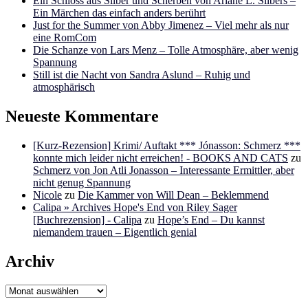
Ein Schloss aus Silber und Scherben von Ariane L. Silbers –
Ein Märchen das einfach anders berührt
Just for the Summer von Abby Jimenez – Viel mehr als nur
eine RomCom
Die Schanze von Lars Menz – Tolle Atmosphäre, aber wenig
Spannung
Still ist die Nacht von Sandra Aslund – Ruhig und
atmosphärisch
Neueste Kommentare
[Kurz-Rezension] Krimi/ Auftakt *** Jónasson: Schmerz ***
konnte mich leider nicht erreichen! - BOOKS AND CATS
zu
Schmerz von Jon Atli Jonasson – Interessante Ermittler, aber
nicht genug Spannung
Nicole
zu
Die Kammer von Will Dean – Beklemmend
Calipa » Archives Hope's End von Riley Sager
[Buchrezension] - Calipa
zu
Hope’s End – Du kannst
niemandem trauen – Eigentlich genial
Archiv
Archiv