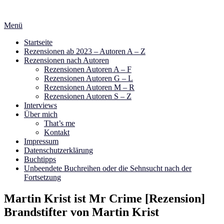
Zum
Inhalt
Menü
springen
Startseite
Rezensionen ab 2023 – Autoren A – Z
Rezensionen nach Autoren
Rezensionen Autoren A – F
Rezensionen Autoren G – L
Rezensionen Autoren M – R
Rezensionen Autoren S – Z
Interviews
Über mich
That’s me
Kontakt
Impressum
Datenschutzerklärung
Buchtipps
Unbeendete Buchreihen oder die Sehnsucht nach der
Fortsetzung
Martin Krist ist Mr Crime [Rezension]
Brandstifter von Martin Krist