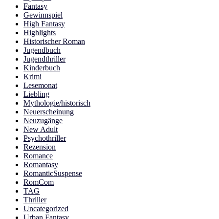
Fantasy
Gewinnspiel
High Fantasy
Highlights
Historischer Roman
Jugendbuch
Jugendthriller
Kinderbuch
Krimi
Lesemonat
Liebling
Mythologie/historisch
Neuerscheinung
Neuzugänge
New Adult
Psychothriller
Rezension
Romance
Romantasy
RomanticSuspense
RomCom
TAG
Thriller
Uncategorized
Urban Fantasy