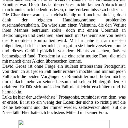
Ermittler war. Doch das tat dieser Geschichte keinen Abbruch und
man konnte auch bedenklos lesen, ohne Vorkenntnisse zu besitzen.
Die Charaktere waren seh vielschichtig und auch zahlreich, doch
dank der eigenen Handlungsstränge problemlos
auseinanderzuhalten. Da wäre zum einen Valentina, die den Verlust
ihres Mannes betrauern sollte, doch mit einem Übermaß an
Bedrohungen und Gefahren, aber auch mit Geheimnisse von Seiten
des Ermordeten konfrontiert wird. Mit ihr habe ich am meisten
mitgelitten, da ich selber mich sehr gut in sie hineinversetzen konnte
und dieses Gefühl plötzlich vor dem Nichts zu stehen, äußerst
beängstigend fand. Trotzdem ist sie eine sehr mutige Frau, die mich
mit manch einer Aktion überraschen konnte.
David Gross ist ohne Frage ein äußerst interessanter Protagonist,
von dem ich auf jeden Fall mehr erfahren möchte und mir auf jeden
Fall auch die beiden Vorgänger zu Brandstifter noch holen möchte,
um einfach mehr zu seiner Person und seinen Hintergründen zu
erfahren. Er läßt sich auf jeden Fall nicht leicht erschüttern und ist
hartnäckig.
Luka ist hier der „schwächste“ Protagonist, zumindest von dem, was
er erlebt. Er ist so ein wenig der Loser, der nichts so richtig auf die
Reihe bekommt und der immer wieder, selbstverschuldet, auf die
Nase fällt. Hier hatte ich höchstens Mitleid mit seiner Frau.