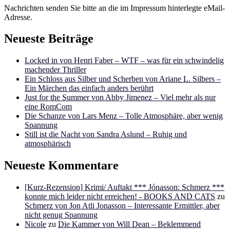
Nachrichten senden Sie bitte an die im Impressum hinterlegte eMail-
Adresse.
Neueste Beiträge
Locked in von Henri Faber – WTF – was für ein schwindelig
machender Thriller
Ein Schloss aus Silber und Scherben von Ariane L. Silbers –
Ein Märchen das einfach anders berührt
Just for the Summer von Abby Jimenez – Viel mehr als nur
eine RomCom
Die Schanze von Lars Menz – Tolle Atmosphäre, aber wenig
Spannung
Still ist die Nacht von Sandra Aslund – Ruhig und
atmosphärisch
Neueste Kommentare
[Kurz-Rezension] Krimi/ Auftakt *** Jónasson: Schmerz ***
konnte mich leider nicht erreichen! - BOOKS AND CATS
zu
Schmerz von Jon Atli Jonasson – Interessante Ermittler, aber
nicht genug Spannung
Nicole
zu
Die Kammer von Will Dean – Beklemmend