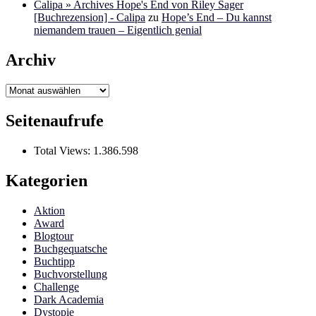
Calipa » Archives Hope's End von Riley Sager
[Buchrezension] - Calipa
zu
Hope’s End – Du kannst
niemandem trauen – Eigentlich genial
Archiv
Archiv
Seitenaufrufe
Total Views:
1.386.598
Kategorien
Aktion
Award
Blogtour
Buchgequatsche
Buchtipp
Buchvorstellung
Challenge
Dark Academia
Dystopie