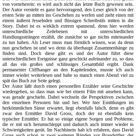
von vorneherein: es wird auch nicht das letzte Buch gewesen sein.
Der Autor versteht es ganz hervorragend, den Leser gleich von der
ersten Seite an mitten ins Geschehen zu werfen und zieht einen mit
einem äußerst fesselnden und flüssigen Schreibstils mitten in die
Story. Dabei ist es wirklich extrem spannend, denn hier werden
unterschiedliche Zeitebenen mit unterschiedlichen
Handlungssträngen erzählt, die zunächst so gar nichts miteinander
zu tun haben. Als Leser muss man förmlich wissen, was da denn
nun geschehen ist und wo denn da überhaupt Zusammenhänge zu
finden sind. Doch diese gibt es und der Autor führt diese
unterschiedlichen Ereignisse ganz geschickt aufeinander zu, so dass
all das ein großes und schlüssiges Gesamtbild ergibt. Dank
permanenter Cliffhanger an den Kapitelenden, musste ich auch
immer wieder weiterlesen und habe so manch einen Abend viel zu
spät das Buch zur Seite gelegt.
Der Autor läßt durch einen personellen Erzähler seine Geschichte
wiedergeben, so dass man wie bei einem Film mit ansehen kann,
was gerade geschieht. Dabei wechseln die Perspektiven zwischen
den einzelnen Personen hin und her. Wer hier Emittlungen im
herkömmlichen Sinne erwartet, liegt ebenfalls falsch, denn es gibt
zwar den Ermittler David Gross, doch der ist ebenfalls kein
typischer Ermittler. Er hat so einige eigene Sorgen und Probleme,
die er mit sich herumschleppt und dadurch auch immer wieder in
Schwierigkeiten gerät. Im Nachhinein hab ich erfahren, dass David
Gross auch schon in zwei weiteren Bänden vor Brandstifter, der