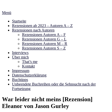
Zum
Inhalt
Menü
springen
Startseite
Rezensionen ab 2023 – Autoren A – Z
Rezensionen nach Autoren
Rezensionen Autoren A – F
Rezensionen Autoren G – L
Rezensionen Autoren M – R
Rezensionen Autoren S – Z
Interviews
Über mich
That’s me
Kontakt
Impressum
Datenschutzerklärung
Buchtipps
Unbeendete Buchreihen oder die Sehnsucht nach der
Fortsetzung
War leider nicht meins [Rezension]
Eleanor von Jason Gurley