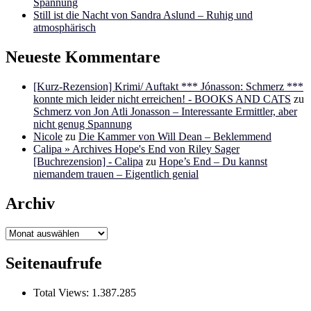
Spannung
Still ist die Nacht von Sandra Aslund – Ruhig und
atmosphärisch
Neueste Kommentare
[Kurz-Rezension] Krimi/ Auftakt *** Jónasson: Schmerz ***
konnte mich leider nicht erreichen! - BOOKS AND CATS
zu
Schmerz von Jon Atli Jonasson – Interessante Ermittler, aber
nicht genug Spannung
Nicole
zu
Die Kammer von Will Dean – Beklemmend
Calipa » Archives Hope's End von Riley Sager
[Buchrezension] - Calipa
zu
Hope’s End – Du kannst
niemandem trauen – Eigentlich genial
Archiv
Archiv
Seitenaufrufe
Total Views:
1.387.285