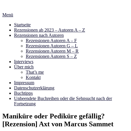
Zum
Inhalt
Menü
springen
Startseite
Rezensionen ab 2023 – Autoren A – Z
Rezensionen nach Autoren
Rezensionen Autoren A – F
Rezensionen Autoren G – L
Rezensionen Autoren M – R
Rezensionen Autoren S – Z
Interviews
Über mich
That’s me
Kontakt
Impressum
Datenschutzerklärung
Buchtipps
Unbeendete Buchreihen oder die Sehnsucht nach der
Fortsetzung
Maniküre oder Pediküre gefällig?
[Rezension] Axt von Marcus Sammet