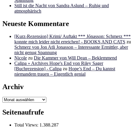
Spannung
Still ist die Nacht von Sandra Aslund – Ruhig und
atmosphärisch
Neueste Kommentare
[Kurz-Rezension] Krimi/ Auftakt *** Jónasson: Schmerz ***
konnte mich leider nicht erreichen! - BOOKS AND CATS
zu
Schmerz von Jon Atli Jonasson – Interessante Ermittler, aber
nicht genug Spannung
Nicole
zu
Die Kammer von Will Dean – Beklemmend
Calipa » Archives Hope's End von Riley Sager
[Buchrezension] - Calipa
zu
Hope’s End – Du kannst
niemandem trauen – Eigentlich genial
Archiv
Archiv
Seitenaufrufe
Total Views:
1.388.287