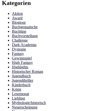
Kategorien
Aktion
Award
Blogtour
Buchgequatsche
Buchtipp
Buchvorstellung
Challenge
Dark Academia
Dystopie
Fantasy
Gewinnspiel
High Fantasy
Highlights
Historischer Roman
Jugendbuch
Jugendthriller
Kinderbuch
Krimi
Lesemonat
Liebling
Mythologie/historisch
Neuerscheinung