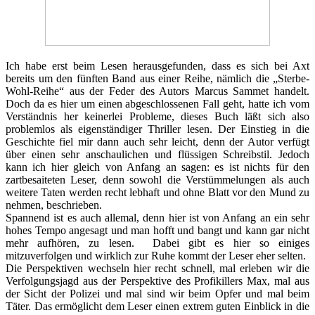
Ich habe erst beim Lesen herausgefunden, dass es sich bei Axt
bereits um den fünften Band aus einer Reihe, nämlich die „Sterbe-
Wohl-Reihe“ aus der Feder des Autors Marcus Sammet handelt.
Doch da es hier um einen abgeschlossenen Fall geht, hatte ich vom
Verständnis her keinerlei Probleme, dieses Buch läßt sich also
problemlos als eigenständiger Thriller lesen. Der Einstieg in die
Geschichte fiel mir dann auch sehr leicht, denn der Autor verfügt
über einen sehr anschaulichen und flüssigen Schreibstil. Jedoch
kann ich hier gleich von Anfang an sagen: es ist nichts für den
zartbesaiteten Leser, denn sowohl die Verstümmelungen als auch
weitere Taten werden recht lebhaft und ohne Blatt vor den Mund zu
nehmen, beschrieben.
Spannend ist es auch allemal, denn hier ist von Anfang an ein sehr
hohes Tempo angesagt und man hofft und bangt und kann gar nicht
mehr aufhören, zu lesen. Dabei gibt es hier so einiges
mitzuverfolgen und wirklich zur Ruhe kommt der Leser eher selten.
Die Perspektiven wechseln hier recht schnell, mal erleben wir die
Verfolgungsjagd aus der Perspektive des Profikillers Max, mal aus
der Sicht der Polizei und mal sind wir beim Opfer und mal beim
Täter. Das ermöglicht dem Leser einen extrem guten Einblick in die