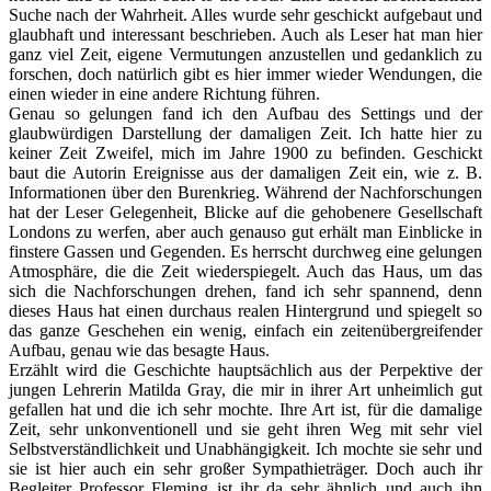
Suche nach der Wahrheit. Alles wurde sehr geschickt aufgebaut und
glaubhaft und interessant beschrieben. Auch als Leser hat man hier
ganz viel Zeit, eigene Vermutungen anzustellen und gedanklich zu
forschen, doch natürlich gibt es hier immer wieder Wendungen, die
einen wieder in eine andere Richtung führen.
Genau so gelungen fand ich den Aufbau des Settings und der
glaubwürdigen Darstellung der damaligen Zeit. Ich hatte hier zu
keiner Zeit Zweifel, mich im Jahre 1900 zu befinden. Geschickt
baut die Autorin Ereignisse aus der damaligen Zeit ein, wie z. B.
Informationen über den Burenkrieg. Während der Nachforschungen
hat der Leser Gelegenheit, Blicke auf die gehobenere Gesellschaft
Londons zu werfen, aber auch genauso gut erhält man Einblicke in
finstere Gassen und Gegenden. Es herrscht durchweg eine gelungen
Atmosphäre, die die Zeit wiederspiegelt. Auch das Haus, um das
sich die Nachforschungen drehen, fand ich sehr spannend, denn
dieses Haus hat einen durchaus realen Hintergrund und spiegelt so
das ganze Geschehen ein wenig, einfach ein zeitenübergreifender
Aufbau, genau wie das besagte Haus.
Erzählt wird die Geschichte hauptsächlich aus der Perpektive der
jungen Lehrerin Matilda Gray, die mir in ihrer Art unheimlich gut
gefallen hat und die ich sehr mochte. Ihre Art ist, für die damalige
Zeit, sehr unkonventionell und sie geht ihren Weg mit sehr viel
Selbstverständlichkeit und Unabhängigkeit. Ich mochte sie sehr und
sie ist hier auch ein sehr großer Sympathieträger. Doch auch ihr
Begleiter Professor Fleming ist ihr da sehr ähnlich und auch ihn