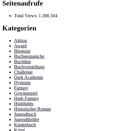
Seitenaufrufe
Total Views:
1.388.504
Kategorien
Aktion
Award
Blogtour
Buchgequatsche
Buchtipp
Buchvorstellung
Challenge
Dark Academia
Dystopie
Fantasy
Gewinnspiel
High Fantasy
Highlights
Historischer Roman
Jugendbuch
Jugendthriller
Kinderbuch
Krimi