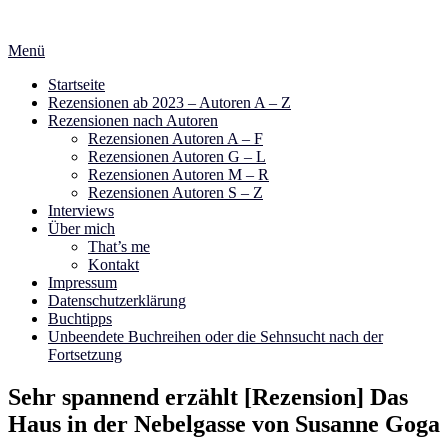
Zum
Inhalt
Menü
springen
Startseite
Rezensionen ab 2023 – Autoren A – Z
Rezensionen nach Autoren
Rezensionen Autoren A – F
Rezensionen Autoren G – L
Rezensionen Autoren M – R
Rezensionen Autoren S – Z
Interviews
Über mich
That’s me
Kontakt
Impressum
Datenschutzerklärung
Buchtipps
Unbeendete Buchreihen oder die Sehnsucht nach der
Fortsetzung
Sehr spannend erzählt [Rezension] Das
Haus in der Nebelgasse von Susanne Goga