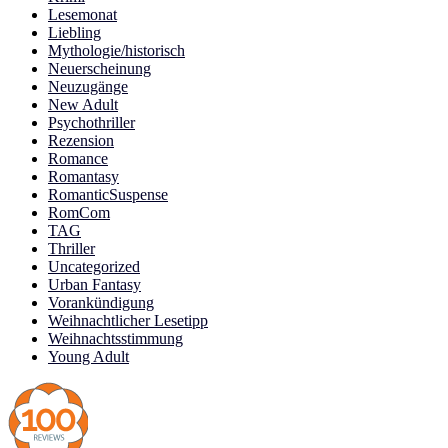
Lesemonat
Liebling
Mythologie/historisch
Neuerscheinung
Neuzugänge
New Adult
Psychothriller
Rezension
Romance
Romantasy
RomanticSuspense
RomCom
TAG
Thriller
Uncategorized
Urban Fantasy
Vorankündigung
Weihnachtlicher Lesetipp
Weihnachtsstimmung
Young Adult