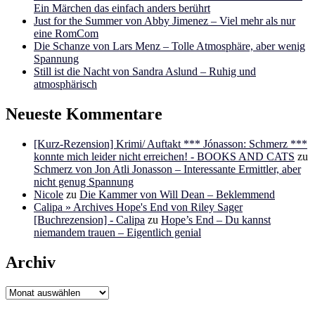
Ein Märchen das einfach anders berührt
Just for the Summer von Abby Jimenez – Viel mehr als nur
eine RomCom
Die Schanze von Lars Menz – Tolle Atmosphäre, aber wenig
Spannung
Still ist die Nacht von Sandra Aslund – Ruhig und
atmosphärisch
Neueste Kommentare
[Kurz-Rezension] Krimi/ Auftakt *** Jónasson: Schmerz ***
konnte mich leider nicht erreichen! - BOOKS AND CATS
zu
Schmerz von Jon Atli Jonasson – Interessante Ermittler, aber
nicht genug Spannung
Nicole
zu
Die Kammer von Will Dean – Beklemmend
Calipa » Archives Hope's End von Riley Sager
[Buchrezension] - Calipa
zu
Hope’s End – Du kannst
niemandem trauen – Eigentlich genial
Archiv
Archiv