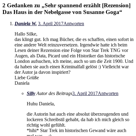
2 Gedanken zu „
Sehr spannend erzählt [Rezension]
Das Haus in der Nebelgasse von Susanne Goga
“
Daniela W.
3. April 2017
Antworten
Hallo Silke,
das klingt gut. Ich mag Bücher, die es schaffen, einen sofort in
eine andere Welt reinzuversetzen. Irgendwie hatte ich beim
Lesen deiner Rezension eine Folge von Star Trek TNG vor
Augen, als Data, Picard und ein Historiker das historische
London aufsuchen, ich meine, auch so um die Zeit 1900. Und
da haben sie auch einen Kriminalfall gelöst :) Vielleicht war
der Autor ja davon inspiriert?
Liebe Grüße
Daniela
Silly
Autor des Beitrags
3. April 2017
Antworten
Huhu Daniela,
die Autorin hat auch eine absolut überzeugenden und
lockeren Schreibstil gehabt, da hab ich mich gleich so
richtig wohl gefühlt.
*hihi* Star Trek im historischen Gewand wäre auch
mal was… ;)