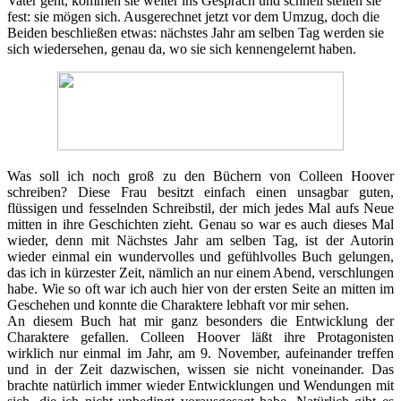
Vater geht, kommen sie weiter ins Gespräch und schnell stellen sie
fest: sie mögen sich. Ausgerechnet jetzt vor dem Umzug, doch die
Beiden beschließen etwas: nächstes Jahr am selben Tag werden sie
sich wiedersehen, genau da, wo sie sich kennengelernt haben.
Was soll ich noch groß zu den Büchern von Colleen Hoover
schreiben? Diese Frau besitzt einfach einen unsagbar guten,
flüssigen und fesselnden Schreibstil, der mich jedes Mal aufs Neue
mitten in ihre Geschichten zieht. Genau so war es auch dieses Mal
wieder, denn mit Nächstes Jahr am selben Tag, ist der Autorin
wieder einmal ein wundervolles und gefühlvolles Buch gelungen,
das ich in kürzester Zeit, nämlich an nur einem Abend, verschlungen
habe. Wie so oft war ich auch hier von der ersten Seite an mitten im
Geschehen und konnte die Charaktere lebhaft vor mir sehen.
An diesem Buch hat mir ganz besonders die Entwicklung der
Charaktere gefallen. Colleen Hoover läßt ihre Protagonisten
wirklich nur einmal im Jahr, am 9. November, aufeinander treffen
und in der Zeit dazwischen, wissen sie nicht voneinander. Das
brachte natürlich immer wieder Entwicklungen und Wendungen mit