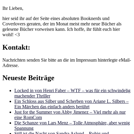
Ihr Lieben,
hier seid ihr auf der Seite eines absoluten Booknerds und
Coverlovers geraten, der im Monat meist mehr neue Bücher als
gelesene Bücher vorweisen kann. Ich hoffe, ihr fühlt euch hier
wohl! <3
Kontakt:
Nachrichten senden Sie bitte an die im Impressum hinterlegte eMail-
Adresse.
Neueste Beiträge
Locked in von Henri Faber – WTF – was für ein schwindelig
machender Thriller
Ein Schloss aus Silber und Scherben von Ariane L. Silbers –
Ein Märchen das einfach anders berührt
Just for the Summer von Abby Jimenez – Viel mehr als nur
eine RomCom
Die Schanze von Lars Menz – Tolle Atmosphäre, aber wenig
Spannung
Still ist die Nacht von Sandra Aslund – Ruhig und