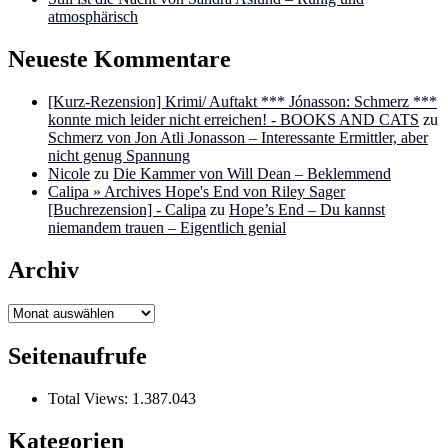
atmosphärisch
Neueste Kommentare
[Kurz-Rezension] Krimi/ Auftakt *** Jónasson: Schmerz ***
konnte mich leider nicht erreichen! - BOOKS AND CATS
zu
Schmerz von Jon Atli Jonasson – Interessante Ermittler, aber
nicht genug Spannung
Nicole
zu
Die Kammer von Will Dean – Beklemmend
Calipa » Archives Hope's End von Riley Sager
[Buchrezension] - Calipa
zu
Hope’s End – Du kannst
niemandem trauen – Eigentlich genial
Archiv
Archiv
Seitenaufrufe
Total Views:
1.387.043
Kategorien