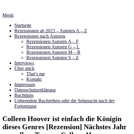
Zum
Inhalt
Menü
springen
Startseite
Rezensionen ab 2023 – Autoren A – Z
Rezensionen nach Autoren
Rezensionen Autoren A – F
Rezensionen Autoren G – L
Rezensionen Autoren M – R
Rezensionen Autoren S – Z
Interviews
Über mich
That’s me
Kontakt
Impressum
Datenschutzerklärung
Buchtipps
Unbeendete Buchreihen oder die Sehnsucht nach der
Fortsetzung
Colleen Hoover ist einfach die Königin
dieses Genres [Rezension] Nächstes Jahr