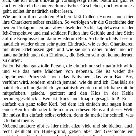
sich, die ich nicht unbedingt vorausgesagt habe. Natürlich gibt es
auch wieder ein besonders dramatisches Geschehen, doch worum es
geht, solltet ihr natürlich selber lesen.
Wie auch in ihren anderen Büchern läßt Colleen Hoover auch hier
ihre Charaktere selber erzählen. So verfolgen wir die Geschichte der
beiden Protagonisten aus abwechselnder Sicht, kapitelweise in der
Ich-Perspektive und mal schildert Fallon ihre Gefühle und ihre Sicht
auf die Ereignisse und dann wiederum Ben. So hatte ich als Leserin
natürlich wieder einen sehr guten Eindruck, wie es den Charakteren
mit ihren Erlebnissen geht und wie sie sich dabei fühlen und ich
hatte natürlich auch den Eindruck, die Beiden sehr gut kennenlernen
zu dürfen.
Fallon ist eine ganz tolle Person, die einfach nur sehr natürlich wirkt
und wie das nette Mädchen von nebenan. Sie ist weder die
abgehobene Prinzessin noch das Naivchen, das vom Bad Boy
verführt wird, sondern einfach jemand, wie du und ich. Das läßt sie
natürlich auch unglaublich sympathisch werden und ich habe mit ihr
mitgefiebert, gelacht, gezittert und den Klos in der Kehle
heruntergeschluckt. Ben ist kurz und knapp gesagt: toll! Er ist
einfach ein ganz toller Kerl, bei dem ich einfach nur sagen kann:
einen Ben für alle oder bitte mehr von diesen Bens auf dieser Welt.
Ihr müsst ihn einfach selbst erleben, denn da merkt ihr schnell, was
ich damit meine.
Nebencharaktere gibt es hier nicht allzu viele und sie bleiben auch
recht deutlicht im Hintergrund, geben aber der Geschichte ein