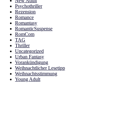
New Adult
Psychothriller
Rezension
Romance
Romantasy
RomanticSuspense
RomCom
TAG
Thriller
Uncategorized
Urban Fantasy
Vorankündigung
Weihnachtlicher Lesetipp
Weihnachtsstimmung
Young Adult