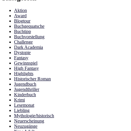
Aktion
Award
Blogtour
Buchgequatsche
Buchtipp
Buchvorstellung
Challenge
Dark Academia
Dystopie
Fantasy
Gewinnspiel
High Fantasy
Highlights
Historischer Roman
Jugendbuch
Jugendthriller
Kinderbuch
Krimi
Lesemonat
Liebling
Mythologie/historisch
Neuerscheinung
Neuzugänge